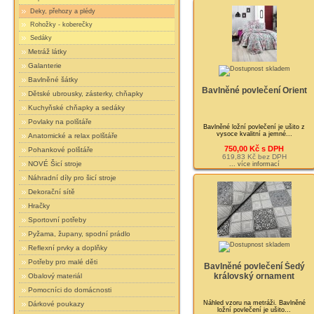
Deky, přehozy a plédy
Rohožky - koberečky
Sedáky
Metráž látky
Galanterie
Bavlněné šátky
Bavlněné povlečení Orient
Dětské ubrousky, zásterky, chňapky
Kuchyňské chňapky a sedáky
Povlaky na polštáře
Bavlněné ložní povlečení je ušito z
vysoce kvalitní a jemné...
Anatomické a relax polštáře
750,00 Kč s DPH
Pohankové polštáře
619,83 Kč bez DPH
NOVÉ Šicí stroje
... více informací
Náhradní díly pro šicí stroje
Dekorační sítě
Hračky
Sportovní potřeby
Pyžama, župany, spodní prádlo
Reflexní prvky a doplňky
Potřeby pro malé děti
Bavlněné povlečení Šedý
královský ornament
Obalový materiál
Pomocníci do domácnosti
Náhled vzoru na metráži. Bavlněné
Dárkové poukazy
ložní povlečení je ušito...