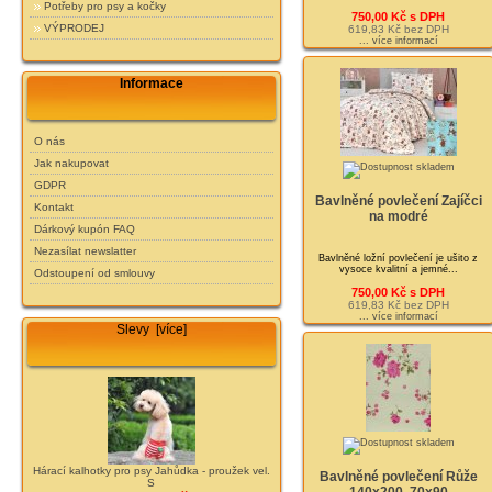
Potřeby pro psy a kočky
750,00 Kč s DPH
VÝPRODEJ
619,83 Kč bez DPH
... více informací
Informace
O nás
Jak nakupovat
GDPR
Bavlněné povlečení Zajíčci
Kontakt
na modré
Dárkový kupón FAQ
Nezasílat newslatter
Bavlněné ložní povlečení je ušito z
vysoce kvalitní a jemné...
Odstoupení od smlouvy
750,00 Kč s DPH
619,83 Kč bez DPH
... více informací
Slevy [více]
Hárací kalhotky pro psy Jahůdka - proužek vel.
Bavlněné povlečení Růže
S