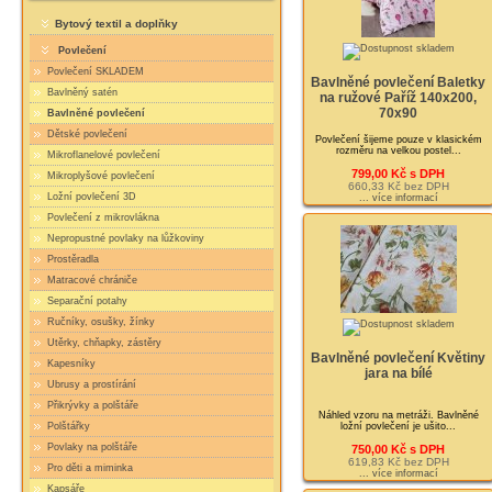
Bytový textil a doplňky
Povlečení
Povlečení SKLADEM
Bavlněné povlečení Baletky
Bavlněný satén
na ružové Paříž 140x200,
70x90
Bavlněné povlečení
Dětské povlečení
Povlečení šijeme pouze v klasickém
rozměru na velkou postel...
Mikroflanelové povlečení
799,00 Kč s DPH
Mikroplyšové povlečení
660,33 Kč bez DPH
Ložní povlečení 3D
... více informací
Povlečení z mikrovlákna
Nepropustné povlaky na lůžkoviny
Prostěradla
Matracové chrániče
Separační potahy
Ručníky, osušky, žínky
Utěrky, chňapky, zástěry
Bavlněné povlečení Květiny
Kapesníky
jara na bílé
Ubrusy a prostírání
Přikrývky a polštáře
Náhled vzoru na metráži. Bavlněné
ložní povlečení je ušito...
Polštářky
Povlaky na polštáře
750,00 Kč s DPH
619,83 Kč bez DPH
Pro děti a miminka
... více informací
Kapsáře