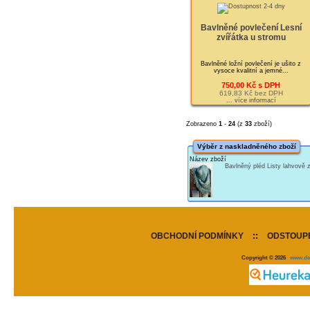
Bavlněné povlečení Lesní
zvířátka u stromu
Bavlněné ložní povlečení je ušito z
vysoce kvalitní a jemné...
750,00 Kč s DPH
619,83 Kč bez DPH
... více informací
Zobrazeno
1
-
24
(z
33
zboží)
Výběr z naskladněného zboží
Název zboží
Bavlněný pléd Listy lahvově
OBCHODNÍ PODMÍNKY
::
ODSTOUPE
Copyright © 2026
www.de