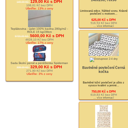
140x200, 70x90
129,00 Kč s DPH
149,00 Kč
106,61 Kč bez DPH
Ušetříte: 13% z ceny
Limitovaná edice. Náhled vzoru. Krásné
povlečení s motivem...
625,00 Kč s DPH
516,53 Kč bez DPH
... více informací
Teplákovina - úplet 100% bavlna 280g/m2 -
ROLE 15 kg/28bm
5600,00 Kč s DPH
6720,00 Kč
4628,10 Kč bez DPH
Ušetříte: 17% z ceny
Sada školní penál a peněženka Spiderman
329,00 Kč s DPH
Bavlněné povlečení Černá
338,00 Kč
271,90 Kč bez DPH
kočka
Ušetříte: 3% z ceny
Bavlněné ložní povlečení je ušito z
vysoce kvalitní a jemné...
750,00 Kč s DPH
619,83 Kč bez DPH
... více informací