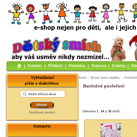
🏠︎
|
Kontakt
|
Přihlásit
|
Pokladna
|
Doprava
|
Dobírky
|
Ob
Vyhledávaní
Domů
::
Bytový textil a doplňky
::
Povlečen
pište s diakritikou
Bavlněné povlečení
Zobrazeno
1
-
24
(z
33
zboží)
Rozšířené hledání
Kategorie