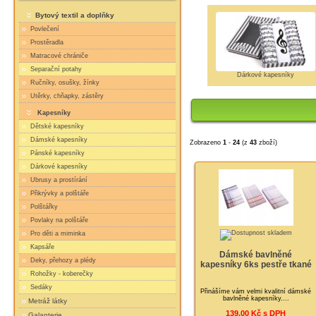
Bytový textil a doplňky
Povlečení
Prostěradla
Matracové chrániče
Separační potahy
Dárkové kapesníky
Ručníky, osušky, žínky
Utěrky, chňapky, zástěry
Kapesníky
Dětské kapesníky
Dámské kapesníky
Zobrazeno
1
-
24
(z
43
zboží)
Pánské kapesníky
Dárkové kapesníky
Ubrusy a prostírání
Přikrývky a polštáře
Polštářky
Povlaky na polštáře
Pro děti a miminka
Kapsáře
Dámské bavlněné
Deky, přehozy a plédy
kapesníky 6ks pestře tkané
Rohožky - koberečky
Sedáky
Přinášíme vám velmi kvalitní dámské
bavlněné kapesníky....
Metráž látky
139,00 Kč s DPH
Galanterie