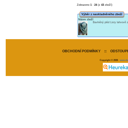
Zobrazeno
1
-
24
(z
43
zboží)
Výběr z naskladněného zboží
Název zboží
Bavlněný pléd Listy lahvově
OBCHODNÍ PODMÍNKY
::
ODSTOUPE
Copyright © 2026
www.de