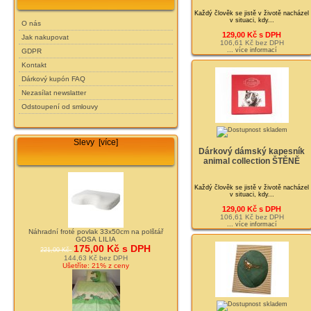
Každý člověk se jistě v životě nacházel
v situaci, kdy...
O nás
129,00 Kč s DPH
Jak nakupovat
106,61 Kč bez DPH
... více informací
GDPR
Kontakt
Dárkový kupón FAQ
Nezasílat newslatter
Odstoupení od smlouvy
Slevy [více]
Dárkový dámský kapesník
animal collection ŠTĚNĚ
Každý člověk se jistě v životě nacházel
v situaci, kdy...
129,00 Kč s DPH
106,61 Kč bez DPH
... více informací
Náhradní froté povlak 33x50cm na polštář
GOSA LILIA
175,00 Kč s DPH
221,00 Kč
144,63 Kč bez DPH
Ušetříte: 21% z ceny