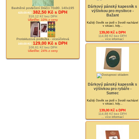
Dárkový pánský kapesník s
Bavlněné povlečení Dráčci 70x90, 140x195
výšivkou pro myslivce -
382,50 Kč s DPH
425,00 Kč
Bažant
316,12 Kč bez DPH
Ušetříte: 10% z ceny
Každý člověk se jistě v životě nacházel
v situaci, kdy...
139,00 Kč s DPH
114,88 Kč bez DPH
Protiskluzová podložka - víceúčelová
... více informací
129,00 Kč s DPH
169,00 Kč
106,61 Kč bez DPH
Ušetříte: 24% z ceny
Dárkový pánský kapesník s
výšivkou pro rybáře -
Sumec
Každý člověk se jistě v životě nacházel
v situaci, kdy...
139,00 Kč s DPH
114,88 Kč bez DPH
... více informací