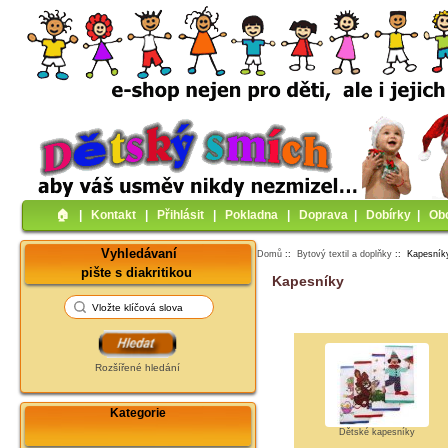
🏠︎
|
Kontakt
|
Přihlásit
|
Pokladna
|
Doprava
|
Dobírky
|
Ob
Vyhledávaní
Domů
::
Bytový textil a doplňky
:: Kapesník
pište s diakritikou
Kapesníky
Rozšířené hledání
Kategorie
Dětské kapesníky