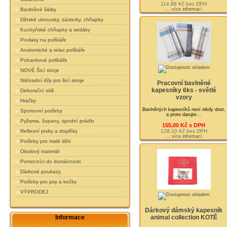
114,88 Kč bez DPH
... více informací
Bavlněné šátky
Dětské ubrousky, zásterky, chňapky
Kuchyňské chňapky a sedáky
Povlaky na polštáře
Anatomické a relax polštáře
Pohankové polštáře
NOVÉ Šicí stroje
Náhradní díly pro šicí stroje
Pracovní bavlněné
kapesníky 6ks - světlé
Dekorační sítě
vzory
Hračky
Bavlněných kapesníků není nikdy dost,
Sportovní potřeby
a proto darujte...
Pyžama, župany, spodní prádlo
155,00 Kč s DPH
128,10 Kč bez DPH
Reflexní prvky a doplňky
... více informací
Potřeby pro malé děti
Obalový materiál
Pomocníci do domácnosti
Dárkové poukazy
Potřeby pro psy a kočky
VÝPRODEJ
Dárkový dámský kapesník
animal collection KOTĚ
Informace