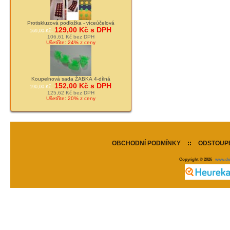
Protiskluzová podložka - víceúčelová
129,00 Kč s DPH
169,00 Kč
106,61 Kč bez DPH
Ušetříte: 24% z ceny
Koupelnová sada ŽABKA 4-dílná
152,00 Kč s DPH
190,00 Kč
125,62 Kč bez DPH
Ušetříte: 20% z ceny
OBCHODNÍ PODMÍNKY
::
ODSTOUPE
Copyright © 2026
www.de