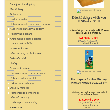
Bytový textil a doplňky
Metráž látky
Galanterie
Dětská deka s výšivkou
Bavlněné šátky
medová 75x100
Dětské ubrousky, zásterky, chňapky
Kuchyňské chňapky a sedáky
Měkoučká pro naše nejmenší. Krásně
zahřeje vaše miminko a...
Povlaky na polštáře
240,00 Kč s DPH
Anatomické a relax polštáře
198,35 Kč bez DPH
... více informací
Pohankové polštáře
NOVÉ Šicí stroje
Náhradní díly pro šicí stroje
Dekorační sítě
Hračky
Sportovní potřeby
Pyžama, župany, spodní prádlo
Reflexní prvky a doplňky
Fototapeta 1-dílná Disney
Mickey Mouse 90x202 cm
Potřeby pro malé děti
Obalový materiál
Fototapeta je velmi dobrý nápad jak
Pomocníci do domácnosti
oživit stěny vašeho...
Dárkové poukazy
539,00 Kč s DPH
445,45 Kč bez DPH
Potřeby pro psy a kočky
... více informací
VÝPRODEJ
Max: 2