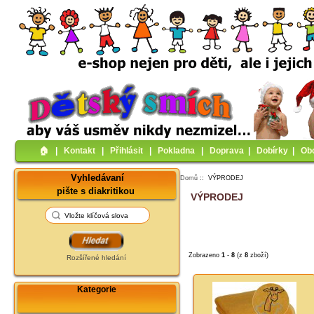
🏠︎
|
Kontakt
|
Přihlásit
|
Pokladna
|
Doprava
|
Dobírky
|
Ob
Vyhledávaní
Domů
:: VÝPRODEJ
pište s diakritikou
VÝPRODEJ
Zobrazeno
1
-
8
(z
8
zboží)
Rozšířené hledání
Kategorie