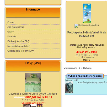
Informace
O nás
Jak nakupovat
GDPR
Fototapeta 1-dílná Vrtulníček
92x202 cm
Kontakt
Dárkový kupón FAQ
Fototapeta je velmi dobrý nápad jak
Nezasílat newslatter
oživit stěny vašeho...
Odstoupení od smlouvy
449,00 Kč s DPH
371,07 Kč bez DPH
... více informací
Max: 2
Slevy [více]
Zobrazeno
1
-
8
(z
8
zboží)
Výběr z naskladněného zboží
Název zboží
Bavlněný pléd Listy lahvově
Bavlněné povlečení Dráčci 70x90, 140x195
382,50 Kč s DPH
425,00 Kč
316,12 Kč bez DPH
Ušetříte: 10% z ceny