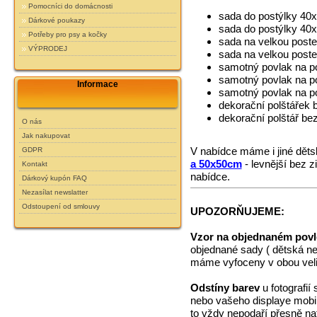
Pomocníci do domácnosti
sada do postýlky 40
Dárkové poukazy
sada do postýlky 40
Potřeby pro psy a kočky
sada na velkou post
VÝPRODEJ
sada na velkou post
samotný povlak na po
samotný povlak na po
Informace
samotný povlak na po
dekorační polštářek 
dekorační polštář be
O nás
Jak nakupovat
V nabídce máme i jiné dět
GDPR
a 50x50cm
- levnější bez 
Kontakt
nabídce.
Dárkový kupón FAQ
Nezasílat newslatter
Odstoupení od smlouvy
UPOZORŇUJEME:
Vzor na objednaném povl
objednané sady ( dětská ne
máme vyfoceny v obou veli
Odstíny barev
u fotografií
nebo vašeho displaye mobiln
to vždy nepodaří přesně na