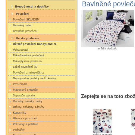
Bavlněné povleč
Bytový textil a doplňky
Povlečení
Povlečení SKLADEM
Bavlněný satén
Bavlněné povlečení
Dětské povlečení
Dětské povlečení DandyLand.cz
zvětšit obrázek
Velká postel
Mikroflanelové povlečení
Mikroplyšové povlečení
Ložní povlečení 3D
Povlečení z mikrovlákna
Nepropustné povlaky na lůžkoviny
Prostěradla
Matracové chrániče
Zeptejte se na toto zbož
Separační potahy
Ručníky, osušky, žínky
Utěrky, chňapky, zástěry
Kapesníky
Ubrusy a prostírání
Přikrývky a polštáře
Polštářky
zvětšit obrázek