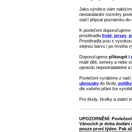
Jako výrobce vám nabízí
nestandardní rozměry povl
stačí připsat poznámku do
K povlečení doporučujeme
prostěradla
froté
,
jersey
,
p
Prostěradla jsou s vysokou
stejnou barvu i po mnoha v
Doporučujeme
přikoupit i
malé děti, seniory a nebo si
opravdu nepostradatelné a b
Povlečení vyrábíme z naší 
ubrousky
do školy,
pytlík
dle vašeho přání lze vyrobit
Pro školy, školky a státní in
UPOZORNĚNÍ: Povlečení z 
Vánocích je doba dodání d
pouze první týden. Pak a