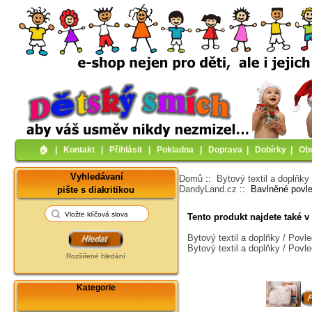
🏠︎
|
Kontakt
|
Přihlásit
|
Pokladna
|
Doprava
|
Dobírky
|
Ob
Vyhledávaní
Domů
::
Bytový textil a doplňky
DandyLand.cz
:: Bavlněné povl
pište s diakritikou
Tento produkt najdete také v 
Bytový textil a doplňky / Pov
Bytový textil a doplňky / Povl
Rozšířené hledání
Kategorie