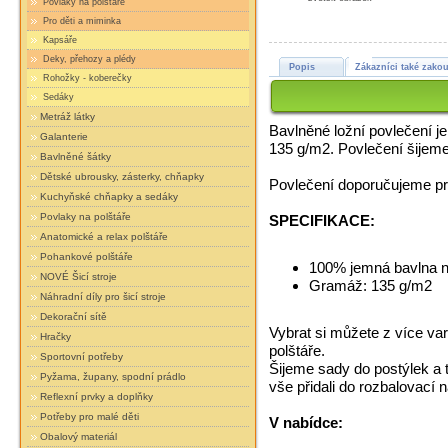
Povlaky na polštáře
Pro děti a miminka
Kapsáře
Deky, přehozy a plédy
Popis
Zákazníci také zakou
Rohožky - koberečky
Sedáky
Metráž látky
Bavlněné ložní povlečení j
Galanterie
135 g/m2. Povlečení šijeme
Bavlněné šátky
Dětské ubrousky, zásterky, chňapky
Povlečení doporučujeme prá
Kuchyňské chňapky a sedáky
Povlaky na polštáře
SPECIFIKACE:
Anatomické a relax polštáře
Pohankové polštáře
100% jemná bavlna n
NOVÉ Šicí stroje
Gramáž: 135 g/m2
Náhradní díly pro šicí stroje
Dekorační sítě
Vybrat si můžete z více var
Hračky
polštáře.
Sportovní potřeby
Šijeme sady do postýlek a 
Pyžama, župany, spodní prádlo
vše přidali do rozbalovací 
Reflexní prvky a doplňky
Potřeby pro malé děti
V nabídce:
Obalový materiál