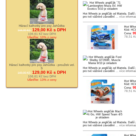
Hot Wheels je angličák od Mattela. Další
pro tvé vášnivé závodění
... více informa
Hárací kalhotky pro psy Jahůdka
Hot Whee
129,00 Kč s DPH
Kód: HC
144,00 Kč
95
Cena:
106,61 Kč bez DPH
78,51 K
Ušetříte: 10% z ceny
Hárací kalhotky pro psy Jahůdka - proužek vel.
S
Hot Wheels je angličák od Mattela. Další
pro tvé vášnivé závodění
... více informa
129,00 Kč s DPH
149,00 Kč
106,61 Kč bez DPH
Ušetříte: 13% z ceny
Hot Whee
Kód: HC
95
Cena:
78,51 K
Hot Wheels je angličák od Mattela. Další
pro tvé vášnivé závodění
... více informa
Hot Whee