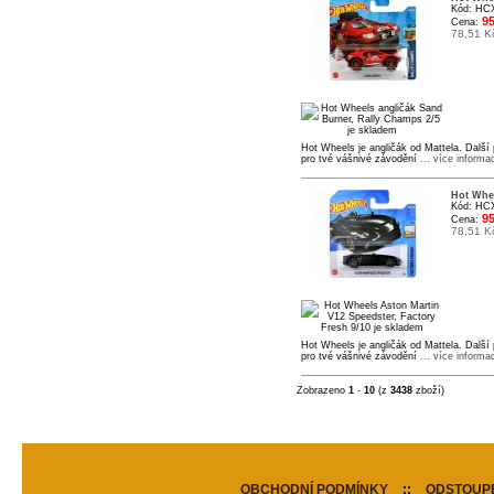
Kód: HC
95
Cena:
78,51 K
Hot Wheels je angličák od Mattela. Další
pro tvé vášnivé závodění
... více informa
Hot Whee
Kód: HC
95
Cena:
78,51 K
Hot Wheels je angličák od Mattela. Další
pro tvé vášnivé závodění
... více informa
Zobrazeno
1
-
10
(z
3438
zboží)
OBCHODNÍ PODMÍNKY
::
ODSTOUPE