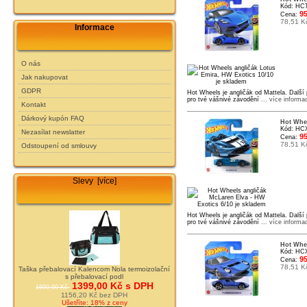
Kód: HC
95
Cena:
78,51 K
Informace
O nás
Jak nakupovat
GDPR
Hot Wheels je angličák od Mattela. Další
pro tvé vášnivé závodění
... více informa
Kontakt
Dárkový kupón FAQ
Hot Whee
Kód: HC
Nezasílat newslatter
95
Cena:
78,51 K
Odstoupení od smlouvy
Slevy [více]
Hot Wheels je angličák od Mattela. Další
pro tvé vášnivé závodění
... více informa
Hot Whee
Kód: HC
95
Cena:
78,51 K
Taška přebalovací Kalencom Nola termoizolační
s přebalovací podl
1399,00 Kč s DPH
1699,00 Kč
1156,20 Kč bez DPH
Ušetříte: 18% z ceny