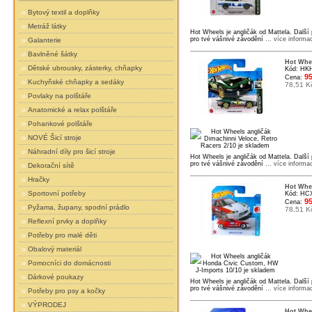
Bytový textil a doplňky
Metráž látky
Hot Wheels je angličák od Mattela. Další
pro tvé vášnivé závodění
... více informa
Galanterie
Bavlněné šátky
Hot Whee
Dětské ubrousky, zásterky, chňapky
Kód: HK
95
Cena:
Kuchyňské chňapky a sedáky
78,51 K
Povlaky na polštáře
Anatomické a relax polštáře
Pohankové polštáře
NOVÉ Šicí stroje
Náhradní díly pro šicí stroje
Hot Wheels je angličák od Mattela. Další
pro tvé vášnivé závodění
... více informa
Dekorační sítě
Hračky
Hot Whee
Sportovní potřeby
Kód: HC
95
Cena:
Pyžama, župany, spodní prádlo
78,51 K
Reflexní prvky a doplňky
Potřeby pro malé děti
Obalový materiál
Pomocníci do domácnosti
Dárkové poukazy
Hot Wheels je angličák od Mattela. Další
pro tvé vášnivé závodění
... více informa
Potřeby pro psy a kočky
VÝPRODEJ
Hot Whee