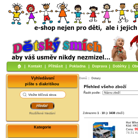
🏠︎
|
Kontakt
|
Přihlásit
|
Pokladna
|
Doprava
|
Dobírky
|
Ob
Vyhledávaní
Domů
:: Dotazy
pište s diakritikou
Přehled všeho zboží
Řadit podle:
Rozšířené hledání
Zobrazeno
1
-
10
(z
3438
zboží)
Hot Whee
Kód: HK
Kategorie
95
Cena:
78,51 K