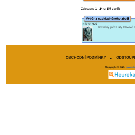
Zobrazeno
1
-
24
(z
157
zboží)
Výběr z naskladněného zboží
Název zboží
Bavlněný pléd Listy lahvově
OBCHODNÍ PODMÍNKY
::
ODSTOUPE
Copyright © 2026
www.de