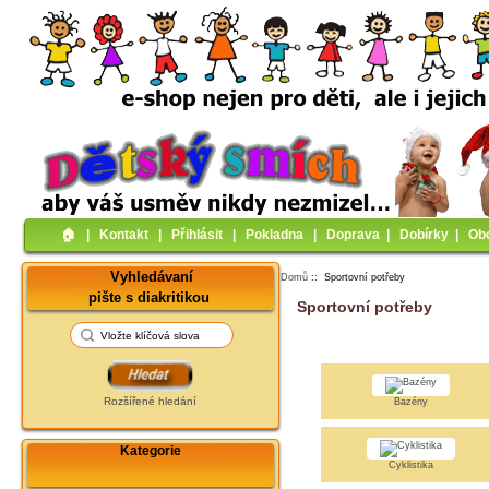
🏠︎
|
Kontakt
|
Přihlásit
|
Pokladna
|
Doprava
|
Dobírky
|
Ob
Vyhledávaní
Domů
:: Sportovní potřeby
pište s diakritikou
Sportovní potřeby
Rozšířené hledání
Bazény
Kategorie
Cyklistika