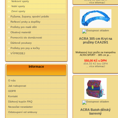
Venkovní sporty
... více informací
Vodní sporty
Zimní sporty
Pyžama, župany, spodní prádlo
Reflexní prvky a doplňky
Potřeby pro malé děti
Obalový materiál
Pomocníci do domácnosti
ACRA 305 cm Kryt na
pružiny CAA29/1
Dárkové poukazy
Potřeby pro psy a kočky
Molitanový kryt pružin na trampolínu
VÝPRODEJ
ACRA SPORT - 305 cm je...
550,00 Kč s DPH
454,55 Kč bez DPH
Informace
... více informací
O nás
Jak nakupovat
GDPR
Kontakt
Dárkový kupón FAQ
Nezasílat newslatter
ACRA Batoh dětský
Odstoupení od smlouvy
barevný