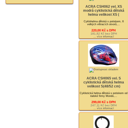
ACRA CSH062 vel. XS
modrá cyklistická dětská
helma velikost XS (
Cyklohelma dětská s potiskem, 6
velkých větracích otvorů,...
220,00 Kč s DPH
181,82 Kč bez DPH
... více informací
ACRA CSH065 vel. S
cyklistická dětská helma
velikost S(48/52 cm)
Cyklistická helma dětská s potiskem od
italské firmy Mondo,...
299,00 Kč s DPH
247,11 Kč bez DPH
... více informací