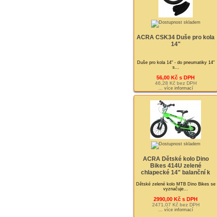
ACRA CSK34 Duše pro kola
14"
Duše pro kola 14" - do pneumatiky 14"
s...
56,00 Kč s DPH
46,28 Kč bez DPH
... více informací
ACRA Dětské kolo Dino
Bikes 414U zelené
chlapecké 14" balanční k
Dětské zelené kolo MTB Dino Bikes se
vyznačuje...
2990,00 Kč s DPH
2471,07 Kč bez DPH
... více informací