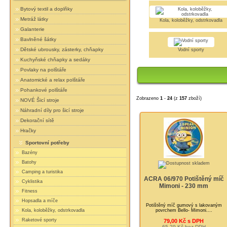
Bytový textil a doplňky
Metráž látky
Kola, koloběžky, odstrkovadla
Galanterie
Bavlněné šátky
Dětské ubrousky, zásterky, chňapky
Vodní sporty
Kuchyňské chňapky a sedáky
Povlaky na polštáře
Anatomické a relax polštáře
Pohankové polštáře
Zobrazeno
1
-
24
(z
157
zboží)
NOVÉ Šicí stroje
Náhradní díly pro šicí stroje
Dekorační sítě
Hračky
Sportovní potřeby
Bazény
Batohy
Camping a turistika
ACRA 06/970 Potištěný míč
Cyklistika
Mimoni - 230 mm
Fitness
Hopsadla a míče
Potištěný míč gumový s lakovaným
povrchem Bello- Mimoni....
Kola, koloběžky, odstrkovadla
Raketové sporty
79,00 Kč s DPH
65,29 Kč bez DPH