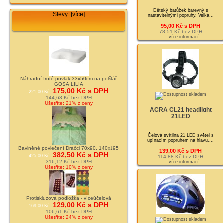
Dětský batůžek barevný s
Slevy [více]
nastavitelnými popruhy. Velká...
95,00 Kč s DPH
78,51 Kč bez DPH
... více informací
Náhradní froté povlak 33x50cm na polštář
GOSA LILIA
175,00 Kč s DPH
221,00 Kč
144,63 Kč bez DPH
Ušetříte: 21% z ceny
ACRA CL21 headlight
21LED
Čelová svítilna 21 LED světel s
upínacím popruhem na hlavu....
Bavlněné povlečení Dráčci 70x90, 140x195
139,00 Kč s DPH
382,50 Kč s DPH
425,00 Kč
114,88 Kč bez DPH
316,12 Kč bez DPH
... více informací
Ušetříte: 10% z ceny
Protiskluzová podložka - víceúčelová
129,00 Kč s DPH
169,00 Kč
106,61 Kč bez DPH
Ušetříte: 24% z ceny