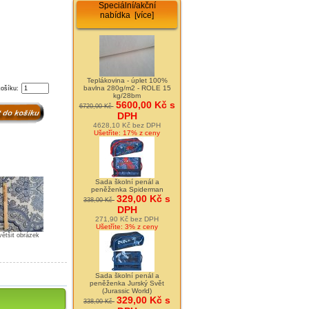
Speciální/akční
nabídka [více]
Teplákovina - úplet 100%
bavlna 280g/m2 - ROLE 15
košíku:
kg/28bm
5600,00 Kč s
6720,00 Kč
DPH
4628,10 Kč bez DPH
Ušetříte: 17% z ceny
Sada školní penál a
peněženka Spiderman
329,00 Kč s
338,00 Kč
DPH
271,90 Kč bez DPH
Ušetříte: 3% z ceny
většit obrázek
Sada školní penál a
peněženka Jurský Svět
(Jurassic World)
329,00 Kč s
338,00 Kč