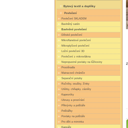
Bytový textil a doplňky
Povlečení
Povlečení SKLADEM
Bavlněný satén
Bavlněné povlečení
Dětské povlečení
Mikroflanelové povlečení
Mikroplyšové povlečení
Ložní povlečení 3D
Povlečení z mikrovlákna
Nepropustné povlaky na lůžkoviny
Z
Prostěradla
Matracové chrániče
Separační potahy
Ručníky, osušky, žínky
Utěrky, chňapky, zástěry
Kapesníky
Ubrusy a prostírání
Přikrývky a polštáře
Polštářky
Povlaky na polštáře
Pro děti a miminka
Kapsáře