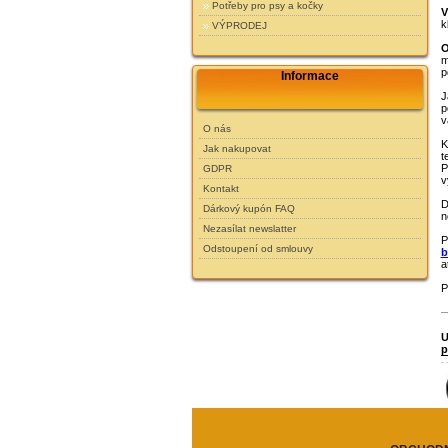
Potřeby pro psy a kočky
V
k
VÝPRODEJ
O
m
p
Informace
J
p
v
O nás
K
Jak nakupovat
t
P
GDPR
v
Kontakt
D
Dárkový kupón FAQ
n
Nezasílat newslatter
P
Odstoupení od smlouvy
b
a
P
U
p