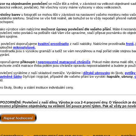
zor na objednaném povlečení
se může lišit a měnit, v závislosti na velikosti objednané sa
lasická velikost, povláček). Né všechny vzory máme vyfoceny v obou velikostech.
dstíny barev
u fotografií se mohou lišit v závislosti na nastavení vašeho monitoru nebo vaš
obilního telefonu. Snažíme se vše fotit reálně, ale bohužel se to vždy nepodaří přesně nafot
ochopení.
ako výrobce vám nabízíme
možnost úpravy povlečení dle vašeho přání
. Máte-li nestan
ovlečení nebo povlaků na polštáře rádi Vám vše upravíme, stačí připsat poznámku do obje
ámi spojíme.
 povlečení doporučujeme
kvalitní prostěradlo
z naší nabídky. Nabízíme prostěradla
froté
,
eploučké
mikroplyšové.
rostěradla jsou s vysokou gramáží a tudíž se vám nevytáhnou a mají pořád stále stejnou ba
yprání.
oporučujeme
přikoupit i
nepropustné matracové chrániče
. Pokud máte doma malé děti, s
echcete zničit matrace třeba politím jsou chrániče opravdu nepostradatelné a budete je použí
ovlečení vyrábíme z naší skladové metráže. Vyrábíme i
dětské ubrousky
do školy,
pytlíky
avlněné šátky
čtyřcípé i trpjcípé, případně dle vašeho přání lze vyrobit i
kapsáře
,
ubrusy
,
td.
ro školy, školky a státní instituce individuální ceny.
POZORNĚNÍ: Povlečení z naší dílny. Výroba je cca 2-4 pracovní dny. O Vánocích je do
rosinci přijímáme objednávky na veškeré šití pouze první týden. Pak až vždy po nové