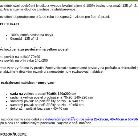
avlněné ložní povlečení je ušito z vysoce kvalitní a jemné 100% bavlny o gramáži 135 g/m2.
ip. Garantujeme dlouhou životnost a stálebarevnost.
ovlečení doporučujeme prát po rubu se zapnutým zipem pro šetrné praní.
PECIFIKACE:
100% jemná bavlna na dotyk.
Gramáž: 135 g/m2
ýchozí cena za povlečení na velkou postel:
ks povlak na polštář 70x90
ks povlak na přikrývku 140x200
ento vzor vyrábíme i v prodloužené velikosti a samostatné povlaky na polštáře a dekorační p
enabízíme v dětském rozměru a nenajdete ho v rozbalovací nabídce.
 rozbalovací nabídce: - tento vzor
sada na velkou postel 70x90, 140x200 cm
sada na velkou postel prodloužená 70x90, 140x220 cm
samotný povlak na polštář šitý na zip - 40x40 cm
samotný povlak na polštář šitý na zip - 40x60 cm
dekorační polštář bez zipu - 40x40 cm
 nabídce máme i jiné dětské a
dekorační polštáře o rozměru 25x25cm, 40x40cm a 50x5
ipu a pak i se snímatelným povlakem. Najdete v naší nabídce.
UPOZORŇUJEME: