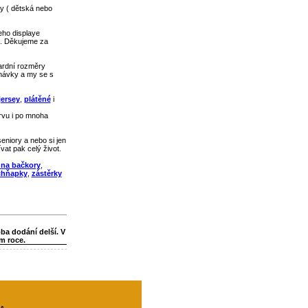
dy ( dětská nebo
eho displaye
it. Děkujeme za
dardní rozměry
dnávky a my se s
jersey
,
plátěné
i
rvu i po mnoha
eniory a nebo si jen
vat pak celý život.
 na bačkory
,
chňapky
,
zástěrky
ba dodání delší. V
m roce.