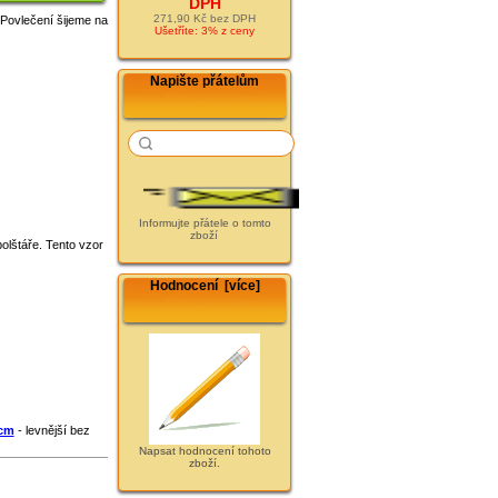
DPH
271,90 Kč bez DPH
 Povlečení šijeme na
Ušetříte: 3% z ceny
Napište přátelům
Informujte přátele o tomto
zboží
olštáře. Tento vzor
Hodnocení [více]
0cm
- levnější bez
Napsat hodnocení tohoto
zboží.