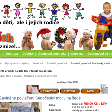
a
|
Doprava
|
Dobírky
|
Obchodní podmínky
|
Cookies
|
Odstoupení od s
mů
::
Bytový textil a doplňky
::
Povlečení
::
Bavlněné povlečení
:: Bavlněné povlečení Staročeský motiv 
ento produkt najdete také v těchto kategoriích:
ytový textil a doplňky / Povlečení / Bavlněné povlečení
aktuálně prohlížíte: 25/33
Bavlněné povlečení Staročeský motiv na šedé
750,00 Kč s DPH
Cena od:
Cena
619,83 Kč bez DPH
Kód zboží:
dandy-pov-staroceske