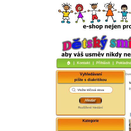
🏠︎
|
Kontakt
|
Přihlásit
|
Pokladn
Vyhledávaní
Do
pište s diakritikou
T
B
Rozšířené hledání
Kategorie