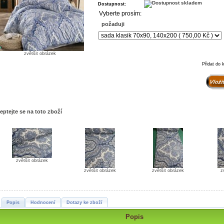
Dostupnost:
Vyberte prosím:
požaduji
zvětšit obrázek
Přidat do 
eptejte se na toto zboží
zvětšit obrázek
zvětšit obrázek
zvětšit obrázek
z
Popis
Hodnocení
Dotazy ke zboží
Popis