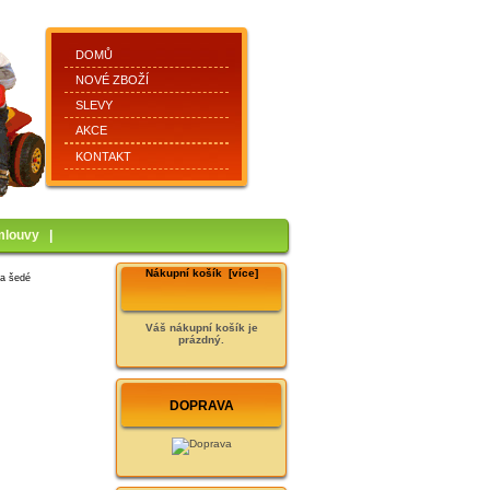
DOMŮ
NOVÉ ZBOŽÍ
SLEVY
AKCE
KONTAKT
mlouvy
|
Nákupní košík [více]
na šedé
Váš nákupní košík je
prázdný.
DOPRAVA