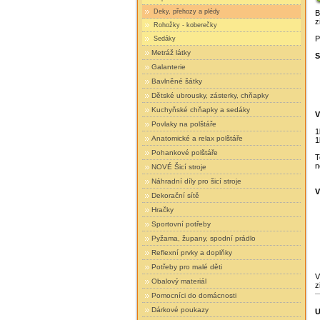
Deky, přehozy a plédy
B
z
Rohožky - koberečky
P
Sedáky
Metráž látky
S
Galanterie
Bavlněné šátky
Dětské ubrousky, zásterky, chňapky
Kuchyňské chňapky a sedáky
V
Povlaky na polštáře
1
Anatomické a relax polštáře
1
Pohankové polštáře
T
n
NOVÉ Šicí stroje
Náhradní díly pro šicí stroje
V
Dekorační sítě
Hračky
Sportovní potřeby
Pyžama, župany, spodní prádlo
Reflexní prvky a doplňky
Potřeby pro malé děti
V
Obalový materiál
z
Pomocníci do domácnosti
Dárkové poukazy