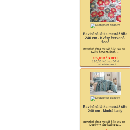
Bavlněná látka metráž šíře
240 cm - Květy červené/
šedé
Bavlněná látka metráž šíře 240 cm -
Květy červené/šedé. ...
165,00 Kč s DPH
136,36 Kč bez DPH
... více informací
Bavlněná látka metráž šíře
240 cm - Modrá Lady
Bavlněná látka metráž šíře 240 cm -
Dezény v této řadě jsou...