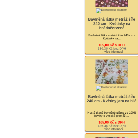
Bavlněná látka metráž šíře
240 cm - Květinky na
hnědočervené
Bavlněná látka metráž šíře 240 cm -
Květinky na...
165,00 Kč s DPH
136,36 Kč bez DPH
... více informací
Bavlněná látka metráž šíře
240 cm - Květiny jara na bílé
Hustě tkané bavlněné plátno ze 100%
bavlny o vysoké gramáži...
165,00 Kč s DPH
136,36 Kč bez DPH
... více informací