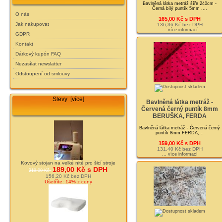
Bavlněná látka metráž šíře 240cm -
Černá bílý puntík 5mm ....
O nás
165,00 Kč s DPH
Jak nakupovat
136,36 Kč bez DPH
... více informací
GDPR
Kontakt
Dárkový kupón FAQ
Nezasílat newslatter
Odstoupení od smlouvy
Slevy [více]
Bavlněná látka metráž -
Červená černý puntík 8mm
BERUŠKA, FERDA
Bavlněná látka metráž - Červená černý
puntík 8mm FERDA,...
159,00 Kč s DPH
131,40 Kč bez DPH
... více informací
Kovový stojan na velké nitě pro šicí stroje
189,00 Kč s DPH
219,00 Kč
156,20 Kč bez DPH
Ušetříte: 14% z ceny