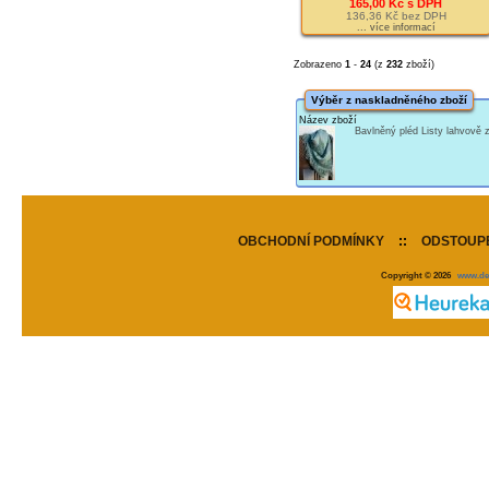
165,00 Kč s DPH
136,36 Kč bez DPH
... více informací
Zobrazeno
1
-
24
(z
232
zboží)
Výběr z naskladněného zboží
Název zboží
Bavlněný pléd Listy lahvově
OBCHODNÍ PODMÍNKY
::
ODSTOUPE
Copyright © 2026
www.de