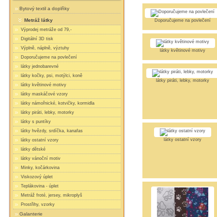
Bytový textil a doplňky
Metráž látky
Doporučujeme na povlečení
Výprodej metráže od 79,-
Digitální 3D tisk
Výplně, náplně, výztuhy
látky květinové motivy
Doporučujeme na povlečení
látky jednobarevné
látky kočky, psi, motýlci, koně
látky piráti, lebky, motorky
látky květinové motivy
látky maskáčové vzory
látky námořnické, kotvičky, kormidla
látky piráti, lebky, motorky
látky s puntíky
látky hvězdy, srdíčka, kanafas
látky ostatní vzory
látky ostatní vzory
látky dětské
látky vánoční motiv
Minky, kočárkovina
Viskozový úplet
Teplákovina - úplet
Metráž froté, jersey, mikroplyš
Prostřihy, vzorky
Galanterie