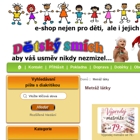
🏠︎
|
Kontakt
|
Přihlásit
|
Pokladna
|
Doprava
|
Dobírky
|
Ob
Vyhledávaní
Domů
:: Metráž látky
pište s diakritikou
Metráž látky
Rozšířené hledání
Kategorie
Výprodej metráže od 79,-