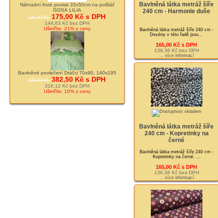
Bavlněná látka metráž šíře
Náhradní froté povlak 33x50cm na polštář
GOSA LILIA
240 cm - Harmonie duše
175,00 Kč s DPH
221,00 Kč
144,63 Kč bez DPH
Ušetříte: 21% z ceny
Bavlněná látka metráž šíře 240 cm -
Dezény v této řadě jsou...
165,00 Kč s DPH
136,36 Kč bez DPH
... více informací
Bavlněné povlečení Dráčci 70x90, 140x195
382,50 Kč s DPH
425,00 Kč
316,12 Kč bez DPH
Ušetříte: 10% z ceny
Bavlněná látka metráž šíře
240 cm - Kopretinky na
černé
Bavlněná látka metráž šíře 240 cm -
Kopretinky na černé. ...
165,00 Kč s DPH
136,36 Kč bez DPH
... více informací