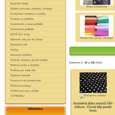
Bavlněné šátky
Minky, kočárkovina
Dětské ubrousky, zásterky, chňapky
Kuchyňské chňapky a sedáky
Povlaky na polštáře
Anatomické a relax polštáře
Pohankové polštáře
NOVÉ Šicí stroje
Metráž froté, jersey, mikroplyš
Náhradní díly pro šicí stroje
Dekorační sítě
Hračky
Sportovní potřeby
Pyžama, župany, spodní prádlo
Zobrazeno
1
-
24
(z
232
zboží)
Reflexní prvky a doplňky
Potřeby pro malé děti
Obalový materiál
Pomocníci do domácnosti
Dárkové poukazy
Potřeby pro psy a kočky
VÝPRODEJ
Bavlněná látka metráž šíře
240cm - Černá bílý puntík
Informace
5mm