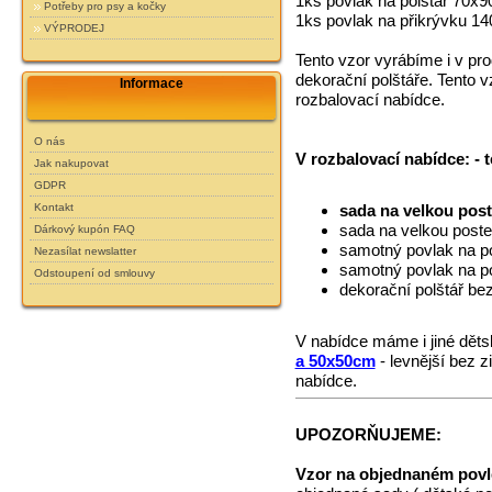
1ks povlak na polštář 70x9
Potřeby pro psy a kočky
1ks povlak na přikrývku 1
VÝPRODEJ
Tento vzor vyrábíme i v pro
dekorační polštáře. Tento 
Informace
rozbalovací nabídce.
O nás
V rozbalovací nabídce: - 
Jak nakupovat
GDPR
sada na velkou post
Kontakt
sada na velkou post
Dárkový kupón FAQ
samotný povlak na po
Nezasílat newslatter
samotný povlak na po
Odstoupení od smlouvy
dekorační polštář be
V nabídce máme i jiné dět
a 50x50cm
- levnější bez 
nabídce.
UPOZORŇUJEME:
Vzor na objednaném povl