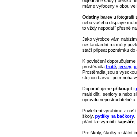
objednané sady ( dětská ne
máme vyfoceny v obou veli
Odstíny barev
u fotografií
nebo vašeho displaye mobiln
to vždy nepodaří přesně na
Jako výrobce vám nabízí
nestandardní rozměry povl
stačí připsat poznámku do
K povlečení doporučujeme
prostěradla
froté
,
jersey
,
p
Prostěradla jsou s vysokou
stejnou barvu i po mnoha v
Doporučujeme
přikoupit i
malé děti, seniory a nebo si
opravdu nepostradatelné a b
Povlečení vyrábíme z naší
školy,
pytlíky na bačkory
,
přání lze vyrobit i
kapsáře
,
Pro školy, školky a státní in