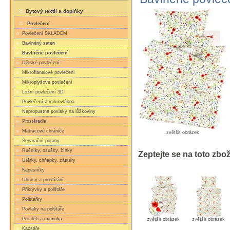
Bytový textil a doplňky
Povlečení
Povlečení SKLADEM
Bavlněný satén
Bavlněné povlečení
Dětské povlečení
Mikroflanelové povlečení
Mikroplyšové povlečení
Ložní povlečení 3D
Povlečení z mikrovlákna
Nepropustné povlaky na lůžkoviny
Prostěradla
Matracové chrániče
zvětšit obrázek
Separační potahy
Ručníky, osušky, žínky
Zeptejte se na toto zbož
Utěrky, chňapky, zástěry
Kapesníky
Ubrusy a prostírání
Přikrývky a polštáře
Polštářky
Povlaky na polštáře
Pro děti a miminka
zvětšit obrázek
zvětšit obrázek
Kapsáře