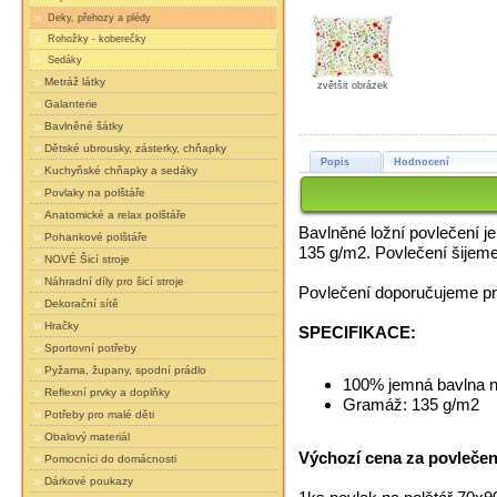
Deky, přehozy a plédy
Rohožky - koberečky
Sedáky
Metráž látky
zvětšit obrázek
Galanterie
Bavlněné šátky
Dětské ubrousky, zásterky, chňapky
Popis
Hodnocení
Kuchyňské chňapky a sedáky
Povlaky na polštáře
Anatomické a relax polštáře
Bavlněné ložní povlečení j
Pohankové polštáře
135 g/m2. Povlečení šijeme
NOVÉ Šicí stroje
Náhradní díly pro šicí stroje
Povlečení doporučujeme prá
Dekorační sítě
Hračky
SPECIFIKACE:
Sportovní potřeby
Pyžama, župany, spodní prádlo
100% jemná bavlna n
Reflexní prvky a doplňky
Gramáž: 135 g/m2
Potřeby pro malé děti
Obalový materiál
Výchozí cena za povlečení
Pomocníci do domácnosti
Dárkové poukazy