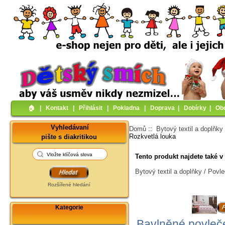
🏠︎
|
Kontakt
|
Přihlásit
|
Pokladna
|
Doprava
|
Dobírky
|
Ob
Vyhledávaní
Domů
::
Bytový textil a doplňky
Rozkvetlá louka
pište s diakritikou
Tento produkt najdete také v 
Bytový textil a doplňky / Povl
Rozšířené hledání
Kategorie
Bavlněné povleče