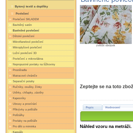
Bytový textil a doplňky
Povlečení
Povlečení SKLADEM
Bavlněný satén
Bavlněné povlečení
Dětské povlečení
Mikroflanelové povlečení
zvětšit obrázek
Mikroplyšové povlečení
Ložní povlečení 3D
Povlečení z mikrovlákna
Nepropustné povlaky na lůžkoviny
Prostěradla
Matracové chrániče
Separační potahy
Zeptejte se na toto zbož
Ručníky, osušky, žínky
Utěrky, chňapky, zástěry
Kapesníky
Ubrusy a prostírání
Popis
Hodnocení
Přikrývky a polštáře
Polštářky
Povlaky na polštáře
Náhled vzoru na metráži.
Pro děti a miminka
Kapsáře