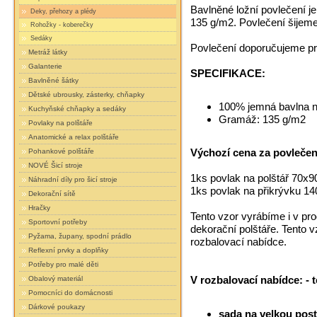
Bavlněné ložní povlečení j
Deky, přehozy a plédy
135 g/m2. Povlečení šijeme
Rohožky - koberečky
Sedáky
Povlečení doporučujeme prá
Metráž látky
Galanterie
SPECIFIKACE:
Bavlněné šátky
Dětské ubrousky, zásterky, chňapky
100% jemná bavlna n
Kuchyňské chňapky a sedáky
Gramáž: 135 g/m2
Povlaky na polštáře
Anatomické a relax polštáře
Výchozí cena za povlečení
Pohankové polštáře
NOVÉ Šicí stroje
1ks povlak na polštář 70x9
Náhradní díly pro šicí stroje
1ks povlak na přikrývku 1
Dekorační sítě
Hračky
Tento vzor vyrábíme i v pro
Sportovní potřeby
dekorační polštáře. Tento 
Pyžama, župany, spodní prádlo
rozbalovací nabídce.
Reflexní prvky a doplňky
Potřeby pro malé děti
V rozbalovací nabídce: - 
Obalový materiál
Pomocníci do domácnosti
Dárkové poukazy
sada na velkou post