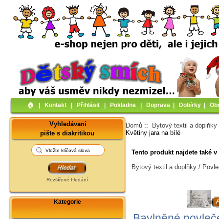
🏠︎
|
Kontakt
|
Přihlásit
|
Pokladna
|
Doprava
|
Dobírky
|
Ob
Vyhledávaní
Domů
::
Bytový textil a doplňky
Květiny jara na bílé
pište s diakritikou
Tento produkt najdete také v 
Bytový textil a doplňky / Povl
Rozšířené hledání
Kategorie
Bavlněné povleče