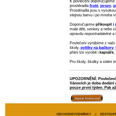
K povlečení doporučujeme
prostěradla
froté
,
jersey
,
p
Prostěradla jsou s vysokou
stejnou barvu i po mnoha v
Doporučujeme
přikoupit i
malé děti, seniory a nebo si
opravdu nepostradatelné a b
Povlečení vyrábíme z naší
školy,
pytlíky na bačkory
,
přání lze vyrobit i
kapsáře
,
Pro školy, školky a státní in
UPOZORNĚNÍ: Povlečení z 
Vánocích je doba dodání d
pouze první týden. Pak a
OBCHODNÍ PODMÍNKY
::
ODSTOUPE