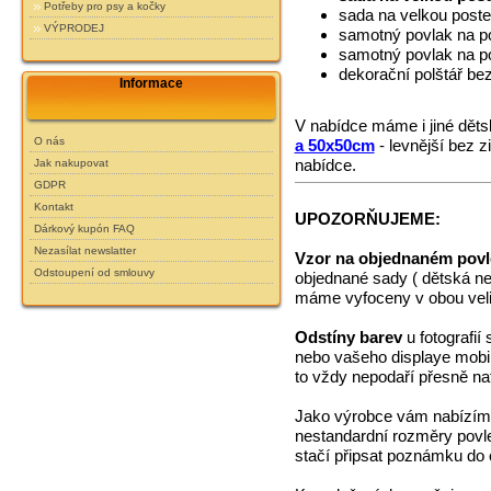
Potřeby pro psy a kočky
sada na velkou post
VÝPRODEJ
samotný povlak na po
samotný povlak na po
dekorační polštář be
Informace
V nabídce máme i jiné dět
O nás
a 50x50cm
- levnější bez 
nabídce.
Jak nakupovat
GDPR
Kontakt
UPOZORŇUJEME:
Dárkový kupón FAQ
Nezasílat newslatter
Vzor na objednaném povl
Odstoupení od smlouvy
objednané sady ( dětská ne
máme vyfoceny v obou veli
Odstíny barev
u fotografií
nebo vašeho displaye mobiln
to vždy nepodaří přesně na
Jako výrobce vám nabízí
nestandardní rozměry povl
stačí připsat poznámku do