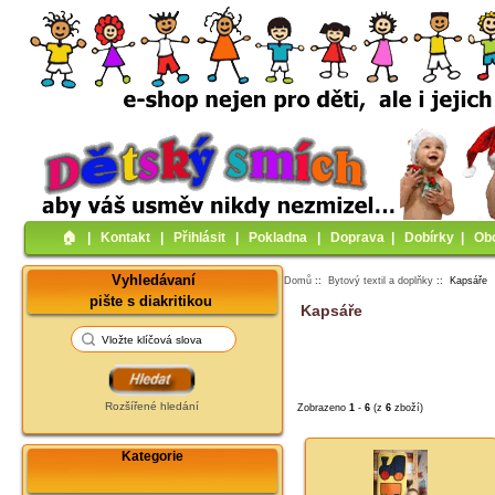
🏠︎
|
Kontakt
|
Přihlásit
|
Pokladna
|
Doprava
|
Dobírky
|
Ob
Vyhledávaní
Domů
::
Bytový textil a doplňky
:: Kapsáře
pište s diakritikou
Kapsáře
Rozšířené hledání
Zobrazeno
1
-
6
(z
6
zboží)
Kategorie