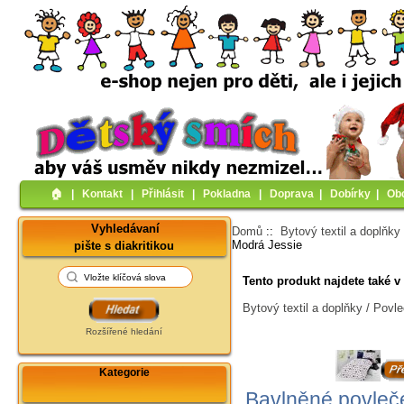
🏠︎
|
Kontakt
|
Přihlásit
|
Pokladna
|
Doprava
|
Dobírky
|
Ob
Vyhledávaní
Domů
::
Bytový textil a doplňky
Modrá Jessie
pište s diakritikou
Tento produkt najdete také v 
Bytový textil a doplňky / Povl
Rozšířené hledání
Kategorie
Bavlněné povleč