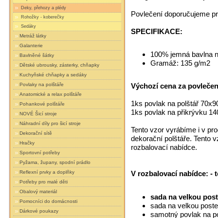
Deky, přehozy a plédy
Povlečení doporučujeme prá
Rohožky - koberečky
Sedáky
SPECIFIKACE:
Metráž látky
Galanterie
100% jemná bavlna n
Bavlněné šátky
Gramáž: 135 g/m2
Dětské ubrousky, zásterky, chňapky
Kuchyňské chňapky a sedáky
Povlaky na polštáře
Výchozí cena za povlečení
Anatomické a relax polštáře
1ks povlak na polštář 70x9
Pohankové polštáře
1ks povlak na přikrývku 1
NOVÉ Šicí stroje
Náhradní díly pro šicí stroje
Tento vzor vyrábíme i v pro
Dekorační sítě
dekorační polštáře. Tento 
Hračky
rozbalovací nabídce.
Sportovní potřeby
Pyžama, župany, spodní prádlo
Reflexní prvky a doplňky
V rozbalovací nabídce: - 
Potřeby pro malé děti
Obalový materiál
sada na velkou post
Pomocníci do domácnosti
sada na velkou post
Dárkové poukazy
samotný povlak na po