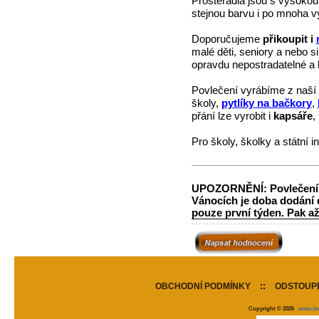
Prostěradla jsou s vysokou
stejnou barvu i po mnoha v
Doporučujeme
přikoupit i
malé děti, seniory a nebo si
opravdu nepostradatelné a b
Povlečení vyrábíme z naší
školy,
pytlíky na bačkory
,
přání lze vyrobit i
kapsáře
,
Pro školy, školky a státní in
UPOZORNĚNÍ: Povlečení z 
Vánocích je doba dodání d
pouze první týden. Pak a
OBCHODNÍ PODMÍNKY
::
ODSTOUPE
Copyright © 2026
www.de