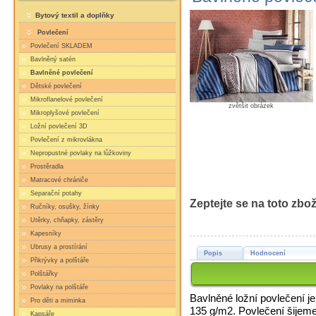
Bytový textil a doplňky
Povlečení
Povlečení SKLADEM
Bavlněný satén
Bavlněné povlečení
Dětské povlečení
Mikroflanelové povlečení
zvětšit obrázek
Mikroplyšové povlečení
Ložní povlečení 3D
Povlečení z mikrovlákna
Nepropustné povlaky na lůžkoviny
Prostěradla
Matracové chrániče
Separační potahy
Zeptejte se na toto zbož
Ručníky, osušky, žínky
Utěrky, chňapky, zástěry
Kapesníky
Ubrusy a prostírání
Popis
Hodnocení
Přikrývky a polštáře
Polštářky
Povlaky na polštáře
Bavlněné ložní povlečení j
Pro děti a miminka
135 g/m2. Povlečení šijeme
Kapsáře