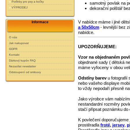
Potřeby pro psy a kočky
samotný povlak na po
dekorační polštář be
VÝPRODEJ
V nabídce máme i jiné dět
Informace
a 50x50cm
- levnější bez 
nabídce.
O nás
Jak nakupovat
UPOZORŇUJEME:
GDPR
Kontakt
Vzor na objednaném povl
Dárkový kupón FAQ
objednané sady ( dětská ne
Nezasílat newslatter
máme vyfoceny v obou veli
Odstoupení od smlouvy
Odstíny barev
u fotografií
nebo vašeho displaye mobiln
to vždy nepodaří přesně na
Jako výrobce vám nabízí
nestandardní rozměry povl
stačí připsat poznámku do
K povlečení doporučujeme
prostěradla
froté
,
jersey
,
p