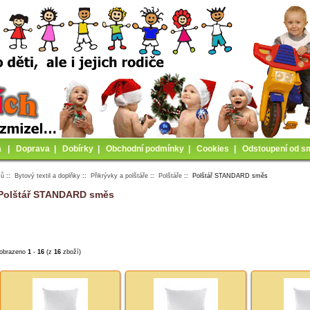
a
|
Doprava
|
Dobírky
|
Obchodní podmínky
|
Cookies
|
Odstoupení od s
mů
::
Bytový textil a doplňky
::
Přikrývky a polštáře
::
Polštáře
:: Polštář STANDARD směs
Polštář STANDARD směs
obrazeno
1
-
16
(z
16
zboží)