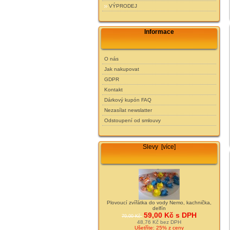
VÝPRODEJ
Informace
O nás
Jak nakupovat
GDPR
Kontakt
Dárkový kupón FAQ
Nezasílat newslatter
Odstoupení od smlouvy
Slevy [více]
Plovoucí zvířátka do vody Nemo, kachnička,
delfín
59,00 Kč s DPH
79,00 Kč
48,76 Kč bez DPH
Ušetříte: 25% z ceny