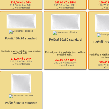
139,00 Kč s DPH
165,00 Kč s DPH
180,00 
114,88 Kč bez DPH
136,36 Kč bez DPH
148,76 K
... více informací
... více informací
... více
Polštář 50x70 standard
Polštář 50x80 standard
Polštář 70
Polštářky a větší polštáře jsou nedílnou
Polštářky a větší polštáře jsou nedílnou
součástí naší...
součástí naší...
Polštářky a větší p
součást
278,00 Kč s DPH
350,00 Kč s DPH
229,75 Kč bez DPH
399,00 
289,26 Kč bez DPH
... více informací
329,75 K
... více informací
... více
Polštář 80x80 standard