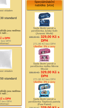
Speciální/akční
nabídka [více]
x30 standard
Sada školní penál a
olštáře jsou nedílnou
peněženka Jurský Svět
í naší...
(Jurassic World)
329,00 Kč s
338,00 Kč
Kč s DPH
DPH
č bez DPH
 informací
271,90 Kč bez DPH
Ušetříte: 3% z ceny
Sada školní penál a
peněženka myška Minnie
Mouse
329,00 Kč s
338,00 Kč
DPH
x50 standard
271,90 Kč bez DPH
Ušetříte: 3% z ceny
olštáře jsou nedílnou
í naší...
Kč s DPH
Sada školní penál a
č bez DPH
peněženka Tlapková patrola
 informací
(Paw Patrol)
329,00 Kč s
338,00 Kč