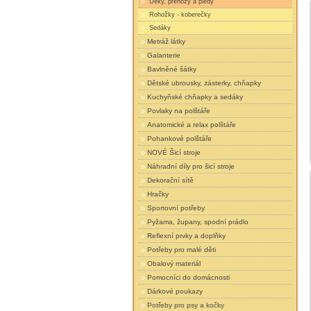
Deky, přehozy a plédy
Rohožky - koberečky
Sedáky
Metráž látky
Galanterie
Bavlněné šátky
Dětské ubrousky, zásterky, chňapky
Kuchyňské chňapky a sedáky
Povlaky na polštáře
Anatomické a relax polštáře
Pohankové polštáře
NOVÉ Šicí stroje
Náhradní díly pro šicí stroje
Dekorační sítě
Hračky
Sportovní potřeby
Pyžama, župany, spodní prádlo
Reflexní prvky a doplňky
Potřeby pro malé děti
Obalový materiál
Pomocníci do domácnosti
Dárkové poukazy
Potřeby pro psy a kočky