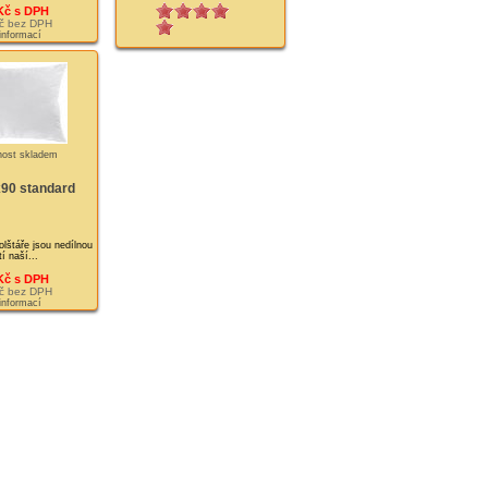
Kč s DPH
č bez DPH
 informací
x90 standard
olštáře jsou nedílnou
í naší...
Kč s DPH
č bez DPH
 informací