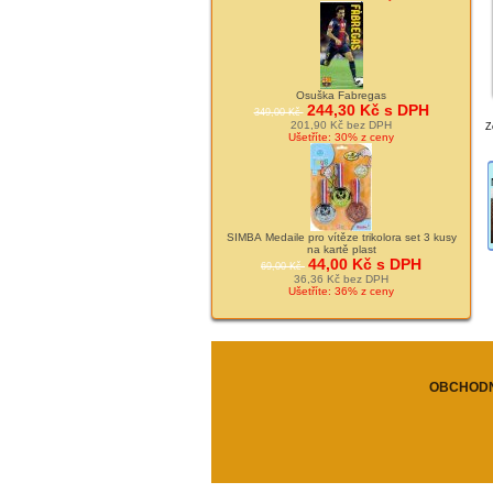
Osuška Fabregas
244,30 Kč s DPH
349,00 Kč
201,90 Kč bez DPH
Z
Ušetříte: 30% z ceny
SIMBA Medaile pro vítěze trikolora set 3 kusy
na kartě plast
44,00 Kč s DPH
69,00 Kč
36,36 Kč bez DPH
Ušetříte: 36% z ceny
OBCHODN