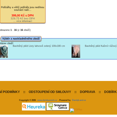
Polštářky a větší polštáře jsou nedílnou
součástí naší...
399,00 Kč s DPH
329,75 Kč bez DPH
... více informací
obrazeno
1
-
16
(z
16
zboží)
Výběr z naskladněného zboží
Název zboží
Bavlněný pléd Listy lahvově zelený 100x180 cm
Bavlněný pléd Kašmír růžov
Í PODMÍNKY
::
ODSTOUPENÍ OD SMLOUVY
::
DOPRAVA
::
DOBÍRK
Copyright © 2026
www.detskysmich.cz
. Powered by
DandyLand.cz