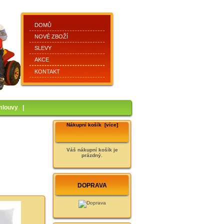
DOMŮ
NOVÉ ZBOŽÍ
SLEVY
AKCE
KONTAKT
mlouvy
|
Nákupní košík [více]
Váš nákupní košík je
prázdný.
DOPRAVA