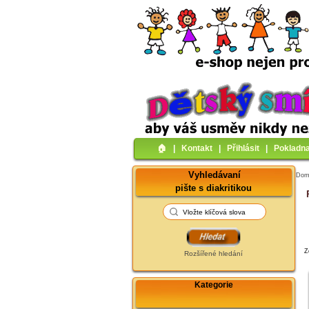
🏠︎
|
Kontakt
|
Přihlásit
|
Pokladn
Vyhledávaní
Do
pište s diakritikou
Z
Rozšířené hledání
Kategorie