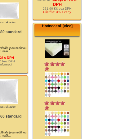
DPH
271,90 Kč bez DPH
Ušetříte: 3% z ceny
Hodnocení [více]
x80 standard
olštáře jsou nedílnou
í naší...
Kč s DPH
č bez DPH
 informací
x60 standard
olštáře jsou nedílnou
í naší...