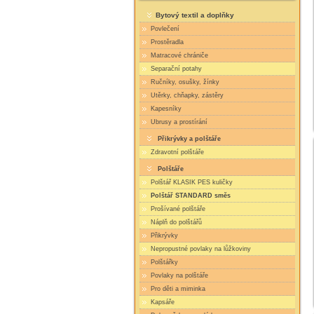
Bytový textil a doplňky
Povlečení
Prostěradla
Matracové chrániče
Separační potahy
Ručníky, osušky, žínky
Utěrky, chňapky, zástěry
Kapesníky
Ubrusy a prostírání
Přikrývky a polštáře
Zdravotní polštáře
Polštáře
Polštář KLASIK PES kuličky
Polštář STANDARD směs
Prošívané polštáře
Náplň do polštářů
Přikrývky
Nepropustné povlaky na lůžkoviny
Polštářky
Povlaky na polštáře
Pro děti a miminka
Kapsáře