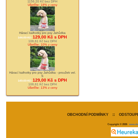
1156,20 Kč bez DPH
Ušetříte: 18% z ceny
Hárací kalhotky pro psy Jahůdka
129,00 Kč s DPH
144,00 Kč
106,61 Kč bez DPH
Ušetříte: 10% z ceny
Hárací kalhotky pro psy Jahůdka - proužek vel.
S
129,00 Kč s DPH
149,00 Kč
106,61 Kč bez DPH
Ušetříte: 13% z ceny
OBCHODNÍ PODMÍNKY
::
ODSTOUPE
Copyright © 2026
www.de