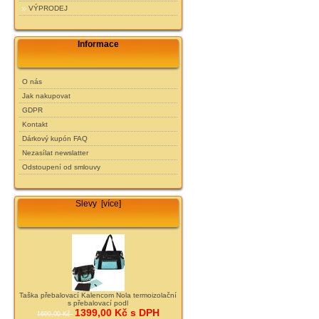
VÝPRODEJ
Informace
O nás
Jak nakupovat
GDPR
Kontakt
Dárkový kupón FAQ
Nezasílat newslatter
Odstoupení od smlouvy
Slevy [více]
Taška přebalovací Kalencom Nola termoizolační
s přebalovací podl
1399,00 Kč s DPH
1699,00 Kč