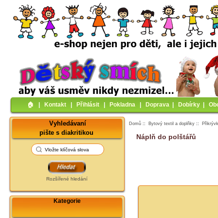
🏠︎
|
Kontakt
|
Přihlásit
|
Pokladna
|
Doprava
|
Dobírky
|
Ob
Vyhledávaní
Domů
::
Bytový textil a doplňky
::
Přikrýv
pište s diakritikou
Náplň do polštářů
Rozšířené hledání
Kategorie