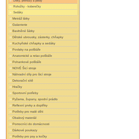
Deky, přehozy a plédy
Rohožky - koberečky
Sedáky
Metráž látky
Galanterie
Bavlněné šátky
Dětské ubrousky, zásterky, chňapky
Kuchyňské chňapky a sedáky
Povlaky na polštáře
Anatomické a relax polštáře
Pohankové polštáře
NOVÉ Šicí stroje
Náhradní díly pro šicí stroje
Dekorační sítě
Hračky
Sportovní potřeby
Pyžama, župany, spodní prádlo
Reflexní prvky a doplňky
Potřeby pro malé děti
Obalový materiál
Pomocníci do domácnosti
Dárkové poukazy
Potřeby pro psy a kočky