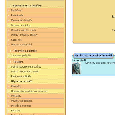
Bytový textil a doplňky
Povlečení
Prostěradla
N
Matracové chrániče
Separační potahy
Exk
Ručníky, osušky, žínky
Utěrky, chňapky, zástěry
Kapesníky
Ubrusy a prostírání
Přikrývky a polštáře
Výběr z naskladněného zboží
Zdravotní polštáře
Název zboží
Polštáře
Bavlněný pléd Listy lahvo
Polštář KLASIK PES kuličky
Polštář STANDARD směs
Prošívané polštáře
Náplň do polštářů
Přikrývky
Nepropustné povlaky na lůžkoviny
Polštářky
Povlaky na polštáře
Pro děti a miminka
Kapsáře