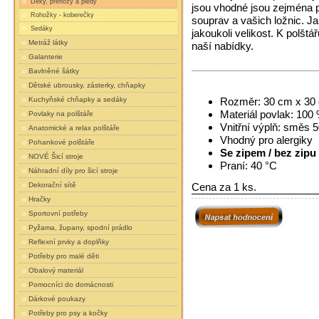
Deky, přehozy a plédy
jsou vhodné jsou zejména pr
Rohožky - koberečky
souprav a vašich ložnic. Ja
Sedáky
jakoukoli velikost. K polšt
Metráž látky
naší nabídky.
Galanterie
Bavlněné šátky
Dětské ubrousky, zásterky, chňapky
Kuchyňské chňapky a sedáky
Rozměr: 30 cm x 30
Materiál povlak: 100 
Povlaky na polštáře
Vnitřní výplň: směs 
Anatomické a relax polštáře
Vhodný pro alergiky
Pohankové polštáře
Se zipem / bez zipu 
NOVÉ Šicí stroje
Praní: 40 °C
Náhradní díly pro šicí stroje
Cena za 1 ks.
Dekorační sítě
Hračky
Sportovní potřeby
Pyžama, župany, spodní prádlo
Reflexní prvky a doplňky
Potřeby pro malé děti
Obalový materiál
Pomocníci do domácnosti
Dárkové poukazy
Potřeby pro psy a kočky