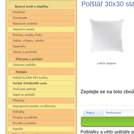
Polštář 30x30 st
Bytový textil a doplňky
Povlečení
Prostěradla
Matracové chrániče
Separační potahy
Ručníky, osušky, žínky
Utěrky, chňapky, zástěry
Kapesníky
Ubrusy a prostírání
Přikrývky a polštáře
zvětšit obrázek
Zdravotní polštáře
Polštáře
Polštář KLASIK PES kuličky
Polštář STANDARD směs
Prošívané polštáře
Zeptejte se na toto zbož
Náplň do polštářů
Přikrývky
Nepropustné povlaky na lůžkoviny
Polštářky
Popis
Hodnocení
Povlaky na polštáře
Pro děti a miminka
Kapsáře
Polštářky a větší polštáře 