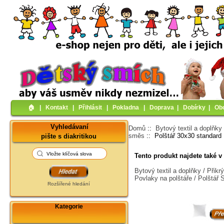
🏠︎
|
Kontakt
|
Přihlásit
|
Pokladna
|
Doprava
|
Dobírky
|
Ob
Vyhledávaní
Domů
::
Bytový textil a doplňky
směs
:: Polštář 30x30 standard
pište s diakritikou
Tento produkt najdete také v 
Bytový textil a doplňky / Přik
Povlaky na polštáře / Polšt
Rozšířené hledání
Kategorie