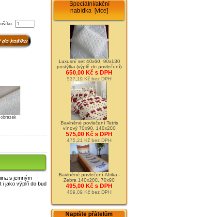
Speciální/akční
nabídka [více]
košíku:
Luxusní set 40x60, 90x130
postýlka (výplň do povlečení)
650,00 Kč s DPH
537,19 Kč bez DPH
t obrázek
Bavlněné povlečení Tetris
vínový 70x90, 140x200
575,00 Kč s DPH
475,21 Kč bez DPH
Bavlněné povlečení Afrika -
enina s jemným
Zebra 140x200, 70x90
 i jako výplň do bud
495,00 Kč s DPH
409,09 Kč bez DPH
Napište přátelům