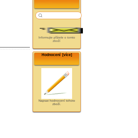
Informujte přátele o tomto
zboží
Hodnocení [více]
Napsat hodnocení tohoto
zboží.