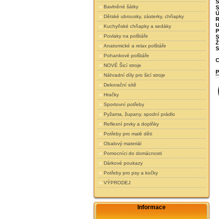
Š
Bavlněné šátky
S
Ú
Dětské ubrousky, zásterky, chňapky
R
U
Kuchyňské chňapky a sedáky
P
Povlaky na polštáře
S
Ž
Anatomické a relax polštáře
S
Pohankové polštáře
C
NOVÉ Šicí stroje
P
Náhradní díly pro šicí stroje
Dekorační sítě
Hračky
Sportovní potřeby
Pyžama, župany, spodní prádlo
Reflexní prvky a doplňky
Potřeby pro malé děti
Obalový materiál
Pomocníci do domácnosti
Dárkové poukazy
Potřeby pro psy a kočky
VÝPRODEJ
Informace