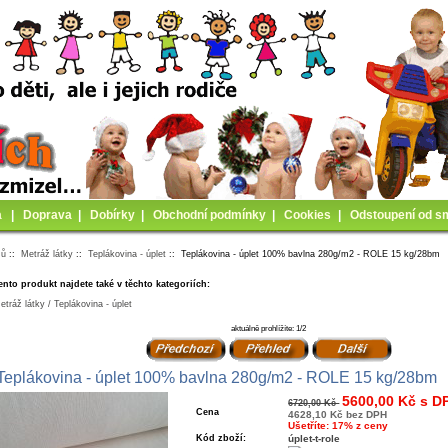
a
|
Doprava
|
Dobírky
|
Obchodní podmínky
|
Cookies
|
Odstoupení od s
mů
::
Metráž látky
::
Teplákovina - úplet
:: Teplákovina - úplet 100% bavlna 280g/m2 - ROLE 15 kg/28bm
ento produkt najdete také v těchto kategoriích:
etráž látky / Teplákovina - úplet
aktuálně prohlížíte: 1/2
Teplákovina - úplet 100% bavlna 280g/m2 - ROLE 15 kg/28bm
5600,00 Kč s D
6720,00 Kč
Cena
4628,10 Kč bez DPH
Ušetříte: 17% z ceny
Kód zboží:
úplet-t-role