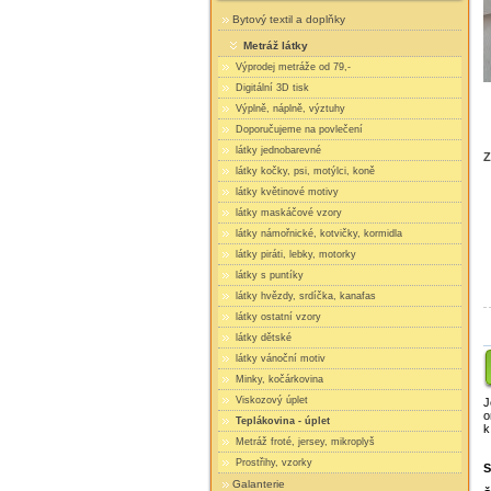
Bytový textil a doplňky
Metráž látky
Výprodej metráže od 79,-
Digitální 3D tisk
Výplně, náplně, výztuhy
Doporučujeme na povlečení
látky jednobarevné
Z
látky kočky, psi, motýlci, koně
látky květinové motivy
látky maskáčové vzory
látky námořnické, kotvičky, kormidla
látky piráti, lebky, motorky
látky s puntíky
látky hvězdy, srdíčka, kanafas
látky ostatní vzory
látky dětské
látky vánoční motiv
Minky, kočárkovina
Viskozový úplet
J
o
Teplákovina - úplet
k
Metráž froté, jersey, mikroplyš
Prostřihy, vzorky
S
Galanterie