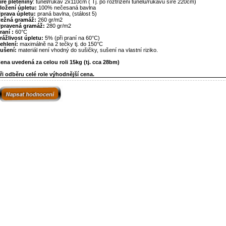
íře pleteniny
: tunel/rukáv 2x110cm ( Tj. po roztřižení tunelu/rukávu šíře 220cm)
ložení úpletu:
100% nečesaná bavlna
prava úpletu:
praná bavlna, (stálost 5)
ežná gramáž:
260 gr/m2
pravená gramáž:
280 gr/m2
raní :
60°C
rážlivost úpletu:
5% (při praní na 60°C)
ehlení:
maximálně na 2 tečky tj. do 150°C
ušení:
materiál není vhodný do sušičky, sušení na vlastní riziko.
ena uvedená za celou roli 15kg (tj. cca 28bm)
ři odběru celé role výhodnější cena.