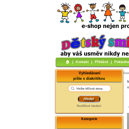
🏠︎
|
Kontakt
|
Přihlásit
|
Pokladn
Vyhledávaní
Do
pište s diakritikou
T
M
Rozšířené hledání
Kategorie