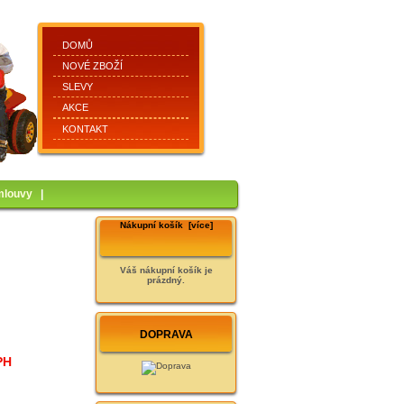
DOMŮ
NOVÉ ZBOŽÍ
SLEVY
AKCE
KONTAKT
mlouvy
|
Nákupní košík [více]
Váš nákupní košík je
prázdný.
DOPRAVA
PH