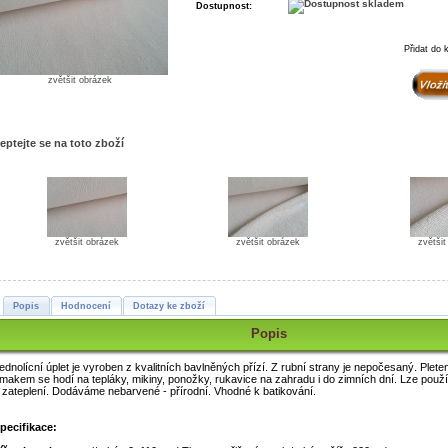
Dostupnost:
Přidat do 
zvětšit obrázek
eptejte se na toto zboží
zvětšit obrázek
zvětšit obrázek
zvětši
Popis
Hodnocení
Dotazy ke zboží
Popis
ednolícní úplet je vyroben z kvalitních bavlněných přízí. Z rubní strany je nepočesaný. Plet
makem se hodí na tepláky, mikiny, ponožky, rukavice na zahradu i do zimních dní. Lze použít
 zateplení. Dodáváme nebarvené - přírodní. Vhodné k batikování.
pecifikace: