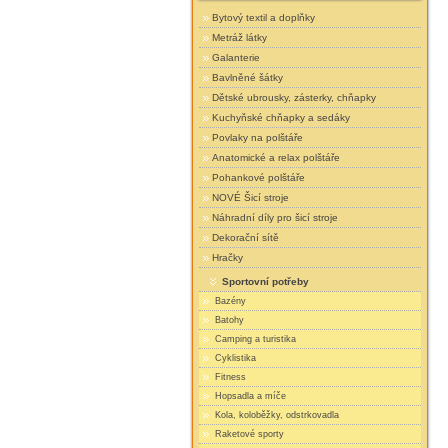
Bytový textil a doplňky
Metráž látky
Galanterie
Bavlněné šátky
Dětské ubrousky, zásterky, chňapky
Kuchyňské chňapky a sedáky
Povlaky na polštáře
Anatomické a relax polštáře
Pohankové polštáře
NOVÉ Šicí stroje
Náhradní díly pro šicí stroje
Dekorační sítě
Hračky
Sportovní potřeby
Bazény
Batohy
Camping a turistika
Cyklistika
Fitness
Hopsadla a míče
Kola, koloběžky, odstrkovadla
Raketové sporty