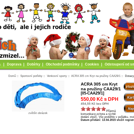
a
|
Doprava
|
Dobírky
|
Obchodní podmínky
|
Cookies
|
Odstoupení od s
Domů
::
Sportovní potřeby
::
Venkovní sporty
::
ACRA 305 cm Kryt na pružiny CAA29/1
:: Dotaz
ACRA 305 cm Kryt
na pružiny CAA29/1
[05-CAA29/1]
550,00 Kč s DPH
454,55 Kč bez DPH
Příjemá
zvětšit obrázek
komunikace,ochota a rychlé
dodání zboží. Vše proběhlo v pořádku, mo
Datum přidání: 13.04.2015 vložil regist