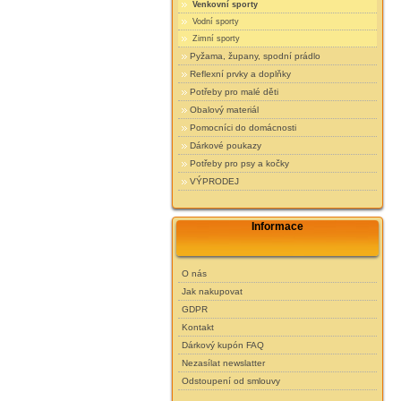
Venkovní sporty
Vodní sporty
Zimní sporty
Pyžama, župany, spodní prádlo
Reflexní prvky a doplňky
Potřeby pro malé děti
Obalový materiál
Pomocníci do domácnosti
Dárkové poukazy
Potřeby pro psy a kočky
VÝPRODEJ
Informace
O nás
Jak nakupovat
GDPR
Kontakt
Dárkový kupón FAQ
Nezasílat newslatter
Odstoupení od smlouvy