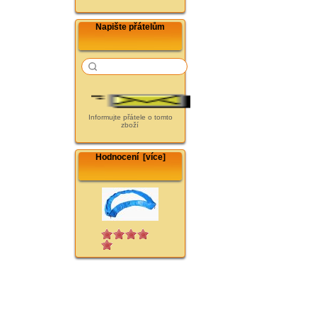
Napište přátelům
Informujte přátele o tomto
zboží
Hodnocení [více]