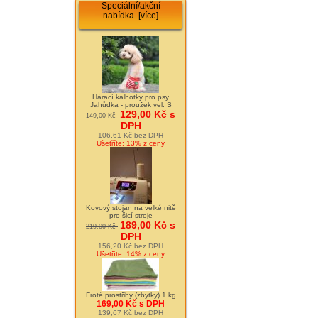
Speciální/akční
nabídka [více]
Hárací kalhotky pro psy
Jahůdka - proužek vel. S
129,00 Kč s
149,00 Kč
DPH
106,61 Kč bez DPH
Ušetříte: 13% z ceny
Kovový stojan na velké nitě
pro šicí stroje
189,00 Kč s
219,00 Kč
DPH
156,20 Kč bez DPH
Ušetříte: 14% z ceny
Froté prostřihy (zbytky) 1 kg
169,00 Kč s DPH
139,67 Kč bez DPH