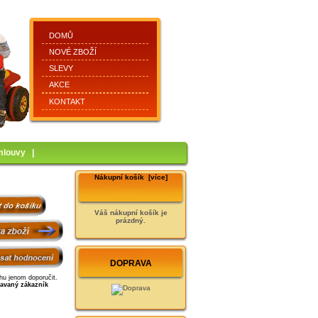
DOMŮ
NOVÉ ZBOŽÍ
SLEVY
AKCE
KONTAKT
mlouvy
|
Nákupní košík [více]
y
Váš nákupní košík je
prázdný.
DOPRAVA
hu jenom doporučit.
ravaný zákazník