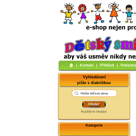
🏠︎
|
Kontakt
|
Přihlásit
|
Pokladn
Vyhledávaní
pište s diakritikou
Rozšířené hledání
Kategorie