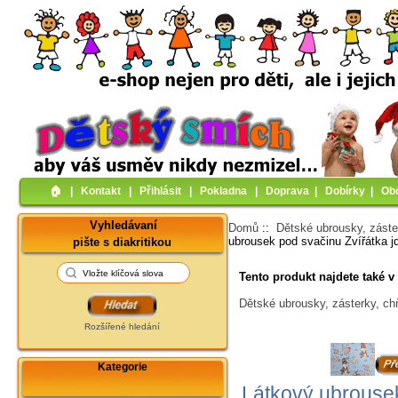
🏠︎
|
Kontakt
|
Přihlásit
|
Pokladna
|
Doprava
|
Dobírky
|
Ob
Vyhledávaní
Domů
::
Dětské ubrousky, záste
ubrousek pod svačinu Zvířátka j
pište s diakritikou
Tento produkt najdete také v 
Dětské ubrousky, zásterky, ch
Rozšířené hledání
Kategorie
Látkový ubrousek