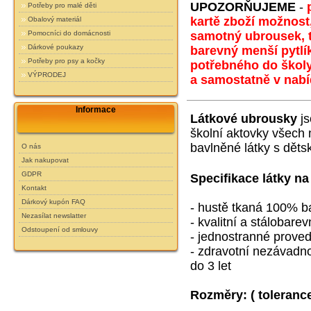
UPOZORŇUJEME
-
Potřeby pro malé děti
kartě zboží možnost,
Obalový materiál
samotný ubrousek, ta
Pomocníci do domácnosti
Dárkové poukazy
barevný menší pytlí
Potřeby pro psy a kočky
potřebného do školy
VÝPRODEJ
a samostatně v nabíd
Informace
Látkové ubrousky
js
školní aktovky všech
bavlněné látky s děts
O nás
Jak nakupovat
GDPR
Specifikace látky na
Kontakt
Dárkový kupón FAQ
- hustě tkaná 100% b
Nezasílat newslatter
- kvalitní a stálobarev
Odstoupení od smlouvy
- jednostranné prove
- zdravotní nezávadnos
do 3 let
Rozměry:
( toleranc