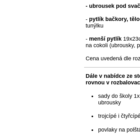
- ubrousek pod sva
-
pytlík bačkory, těl
tunýlku
-
menší pytlík
19x23c
na cokoli (ubrousky, p
Cena uvedená dle roz
Dále v nabídce ze st
rovnou v rozbalovac
sady do školy 1x 
ubrousky
trojcípé i čtyřcíp
povlaky na polšt