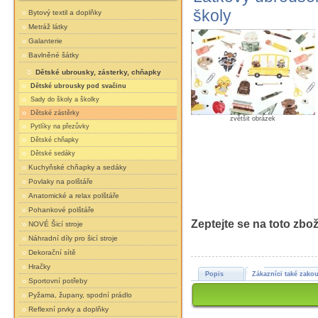
školy
Bytový textil a doplňky
Metráž látky
Galanterie
Bavlněné šátky
Dětské ubrousky, zásterky, chňapky
Dětské ubrousky pod svačinu
Sady do školy a školky
Dětské zástěrky
zvětšit obrázek
Pytlíky na přezůvky
Dětské chňapky
Dětské sedáky
Kuchyňské chňapky a sedáky
Povlaky na polštáře
Anatomické a relax polštáře
Pohankové polštáře
Zeptejte se na toto zbož
NOVÉ Šicí stroje
Náhradní díly pro šicí stroje
Dekorační sítě
Hračky
Popis
Zákazníci také zakou
Sportovní potřeby
Pyžama, župany, spodní prádlo
Reflexní prvky a doplňky