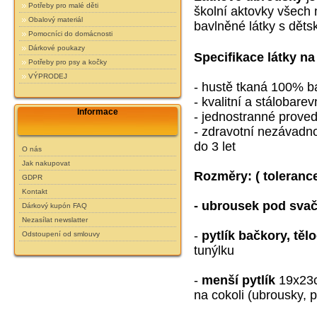
Potřeby pro malé děti
školní aktovky všech
Obalový materiál
bavlněné látky s děts
Pomocníci do domácnosti
Dárkové poukazy
Specifikace látky na
Potřeby pro psy a kočky
VÝPRODEJ
- hustě tkaná 100% b
- kvalitní a stálobarev
Informace
- jednostranné prove
- zdravotní nezávadnos
do 3 let
O nás
Jak nakupovat
Rozměry:
( toleranc
GDPR
Kontakt
- ubrousek pod sva
Dárkový kupón FAQ
Nezasílat newslatter
-
pytlík bačkory, těl
Odstoupení od smlouvy
tunýlku
-
menší pytlík
19x23c
na cokoli (ubrousky, p