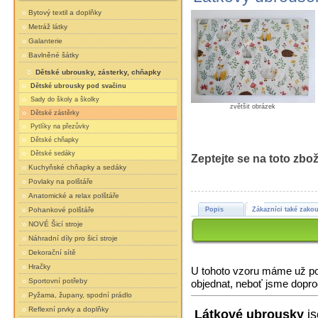
Bytový textil a doplňky
Metráž látky
Galanterie
Bavlněné šátky
Dětské ubrousky, zásterky, chňapky
Dětské ubrousky pod svačinu
Sady do školy a školky
zvětšit obrázek
Dětské zástěrky
Pytlíky na přezůvky
Dětské chňapky
Dětské sedáky
Zeptejte se na toto zbož
Kuchyňské chňapky a sedáky
Povlaky na polštáře
Anatomické a relax polštáře
Popis
Zákazníci také zakou
Pohankové polštáře
NOVÉ Šicí stroje
Náhradní díly pro šicí stroje
Dekorační sítě
Hračky
U tohoto vzoru máme už pou
Sportovní potřeby
objednat, neboť jsme dopro
Pyžama, župany, spodní prádlo
Reflexní prvky a doplňky
Látkové ubrousky
js