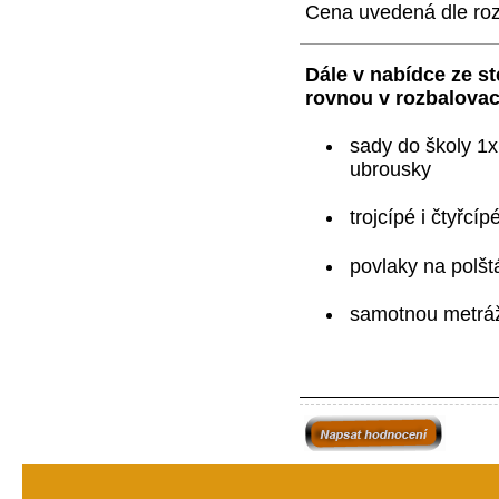
Cena uvedená dle roz
Dále v nabídce ze st
rovnou v rozbalovac
sady do školy 1x 
ubrousky
trojcípé i čtyřcíp
povlaky na polšt
samotnou metráž