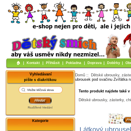
🏠︎
|
Kontakt
|
Přihlásit
|
Pokladna
|
Doprava
|
Dobírky
|
Ob
Vyhledávaní
Domů
::
Dětské ubrousky, záste
ubrousek pod svačinu Zvířátka n
pište s diakritikou
Tento produkt najdete také v 
Dětské ubrousky, zásterky, ch
Rozšířené hledání
Kategorie
Látkový ubrousek