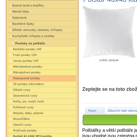
Bytový textil a doplňky
Metráž látky
Galanterie
Bavlněné šátky
Dětské ubrousky, zásterky, chňapky
Kuchyňské chňapky a sedáky
Povlaky na polštáře
Bavlněné povlaky UNI
Froté povlaky UNI
zvětšit obrázek
Jersey povlaky UNI
Mikroflanelové povlaky
Mikroplyšové povlaky
Nepropustné povlaky
3D povlaky mikrovlákno
Zeptejte se na toto zbož
Dětské vzory
Geometrické vzory
Kočky, psi, motýli, koně
Květinové vzory
Popis
Zákazníci také zakoup
Motorky, lebky, pirátské
Neroztříděno
Vánoční vzory
Polštářky a větší polštáře 
Prošívané povlaky
jsou vhodné jsou zejména pr
Polštář KLASIK PES kuličky