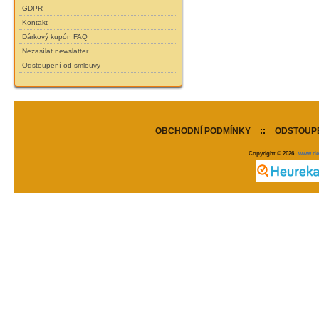
GDPR
Kontakt
Dárkový kupón FAQ
Nezasílat newslatter
Odstoupení od smlouvy
OBCHODNÍ PODMÍNKY
::
ODSTOUPE
Copyright © 2026
www.de