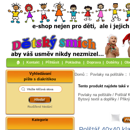
🏠︎
|
Kontakt
|
Přihlásit
|
Pokladna
|
Doprava
|
Dobírky
|
Ob
Vyhledávaní
Domů
::
Povlaky na polštáře
::
pište s diakritikou
Tento produkt najdete také v 
Povlaky na polštáře / Polštář
Bytový textil a doplňky / Přik
Rozšířené hledání
Kategorie
Polštář 40x40 kla