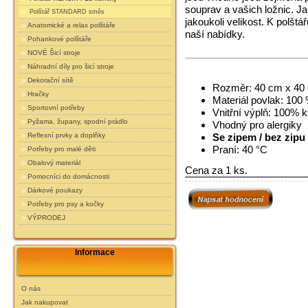
souprav a vašich ložnic. Ja
Polštář STANDARD směs
jakoukoli velikost. K polšt
Anatomické a relax polštáře
naší nabídky.
Pohankové polštáře
NOVÉ Šicí stroje
Náhradní díly pro šicí stroje
Dekorační sítě
Rozměr: 40 cm x 40
Hračky
Materiál povlak: 100 
Sportovní potřeby
Vnitřní výplň: 100% k
Pyžama, župany, spodní prádlo
Vhodný pro alergiky
Reflexní prvky a doplňky
Se zipem / bez zipu 
Praní: 40 °C
Potřeby pro malé děti
Obalový materiál
Cena za 1 ks.
Pomocníci do domácnosti
Dárkové poukazy
Potřeby pro psy a kočky
VÝPRODEJ
Informace
O nás
Jak nakupovat