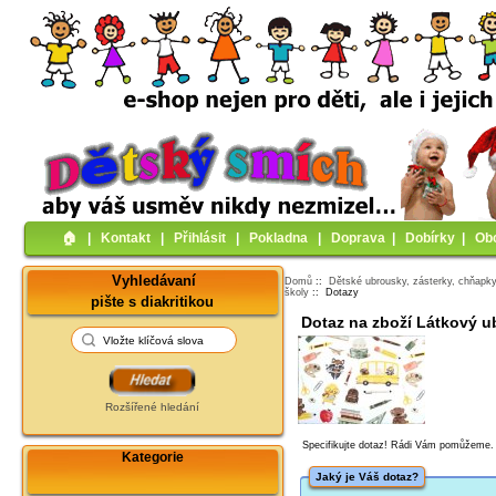
🏠︎
|
Kontakt
|
Přihlásit
|
Pokladna
|
Doprava
|
Dobírky
|
Ob
Vyhledávaní
Domů
::
Dětské ubrousky, zásterky, chňapk
školy
:: Dotazy
pište s diakritikou
Dotaz na zboží Látkový u
Rozšířené hledání
Specifikujte dotaz! Rádi Vám pomůžeme.
Kategorie
Jaký je Váš dotaz?