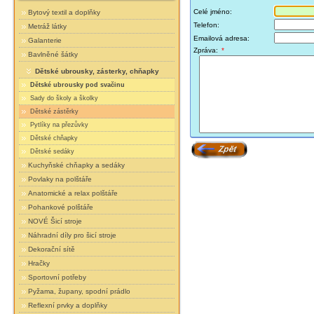
Celé jméno:
Bytový textil a doplňky
Telefon:
Metráž látky
Emailová adresa:
Galanterie
Zpráva:
*
Bavlněné šátky
Dětské ubrousky, zásterky, chňapky
Dětské ubrousky pod svačinu
Sady do školy a školky
Dětské zástěrky
Pytlíky na přezůvky
Dětské chňapky
Dětské sedáky
Kuchyňské chňapky a sedáky
Povlaky na polštáře
Anatomické a relax polštáře
Pohankové polštáře
NOVÉ Šicí stroje
Náhradní díly pro šicí stroje
Dekorační sítě
Hračky
Sportovní potřeby
Pyžama, župany, spodní prádlo
Reflexní prvky a doplňky