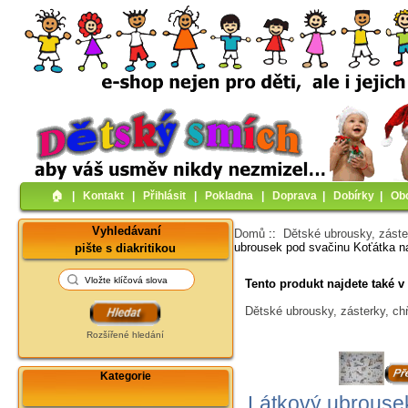
🏠︎
|
Kontakt
|
Přihlásit
|
Pokladna
|
Doprava
|
Dobírky
|
Ob
Vyhledávaní
Domů
::
Dětské ubrousky, záste
ubrousek pod svačinu Koťátka 
pište s diakritikou
Tento produkt najdete také v 
Dětské ubrousky, zásterky, ch
Rozšířené hledání
Kategorie
Látkový ubrouse