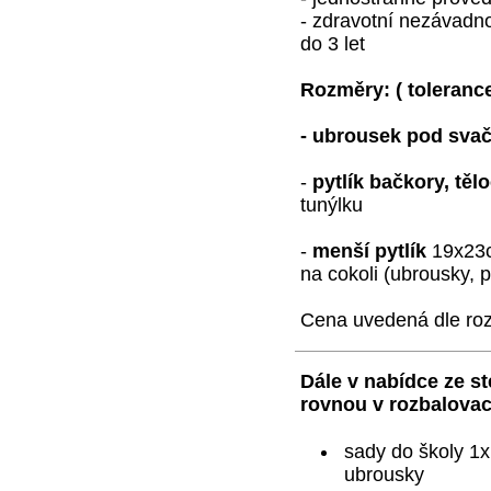
- zdravotní nezávadnos
do 3 let
Rozměry:
( toleranc
- ubrousek pod sva
-
pytlík bačkory, těl
tunýlku
-
menší pytlík
19x23c
na cokoli (ubrousky, p
Cena uvedená dle roz
Dále v nabídce ze st
rovnou v rozbalovac
sady do školy 1x 
ubrousky