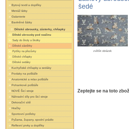
šedé
Bytový textil a doplňky
Metráž látky
Galanterie
Bavlněné šátky
Dětské ubrousky, zásterky, chňapky
Dětské ubrousky pod svačinu
Sady do školy a školky
Dětské zástěrky
zvětšit obrázek
Pytlíky na přezůvky
Dětské chňapky
Dětské sedáky
Kuchyňské chňapky a sedáky
Povlaky na polštáře
Anatomické a relax polštáře
Pohankové polštáře
Zeptejte se na toto zbož
NOVÉ Šicí stroje
Náhradní díly pro šicí stroje
Dekorační sítě
Hračky
Sportovní potřeby
Pyžama, župany, spodní prádlo
Reflexní prvky a doplňky