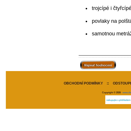
trojcípé i čtyřcíp
povlaky na polšt
samotnou metráž
OBCHODNÍ PODMÍNKY
::
ODSTOUPE
Copyright © 2026
www.de