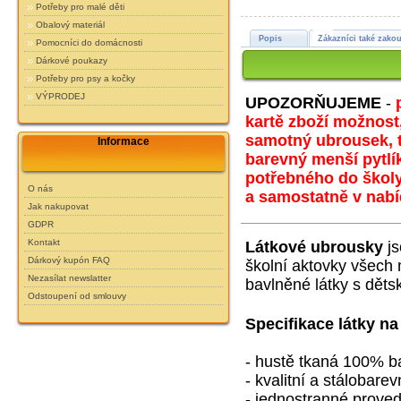
Potřeby pro malé děti
Obalový materiál
Popis
Zákazníci také zakou
Pomocníci do domácnosti
Dárkové poukazy
Potřeby pro psy a kočky
VÝPRODEJ
UPOZORŇUJEME
-
kartě zboží možnost,
samotný ubrousek, ta
Informace
barevný menší pytlí
potřebného do školy
O nás
a samostatně v nabíd
Jak nakupovat
GDPR
Kontakt
Látkové ubrousky
js
Dárkový kupón FAQ
školní aktovky všech
Nezasílat newslatter
bavlněné látky s děts
Odstoupení od smlouvy
Specifikace látky na
- hustě tkaná 100% b
- kvalitní a stálobarev
- jednostranné prove