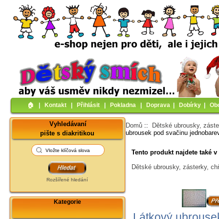
🏠︎
|
Kontakt
|
Přihlásit
|
Pokladna
|
Doprava
|
Dobírky
|
Ob
Vyhledávaní
Domů
::
Dětské ubrousky, záste
ubrousek pod svačinu jednobare
pište s diakritikou
Tento produkt najdete také v 
Dětské ubrousky, zásterky, ch
Rozšířené hledání
Kategorie
Látkový ubrouse