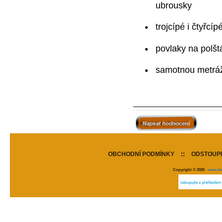
ubrousky
trojcípé i čtyřcíp
povlaky na polšt
samotnou metráž
OBCHODNÍ PODMÍNKY
::
ODSTOUPE
Copyright © 2026
www.de