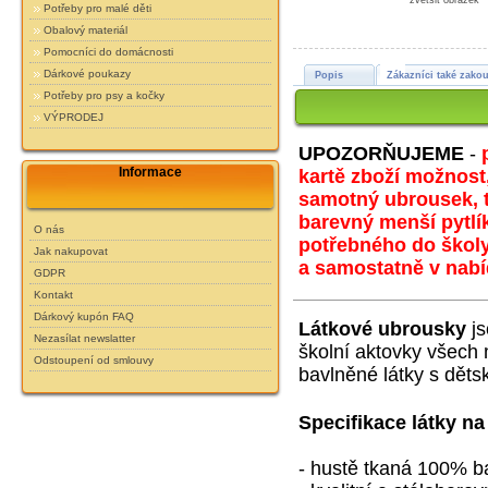
zvětšit obrázek
Potřeby pro malé děti
Obalový materiál
Pomocníci do domácnosti
Dárkové poukazy
Popis
Zákazníci také zakou
Potřeby pro psy a kočky
VÝPRODEJ
UPOZORŇUJEME
-
Informace
kartě zboží možnost,
samotný ubrousek, ta
barevný menší pytlí
O nás
potřebného do školy
Jak nakupovat
a samostatně v nabíd
GDPR
Kontakt
Dárkový kupón FAQ
Látkové ubrousky
js
Nezasílat newslatter
školní aktovky všech
Odstoupení od smlouvy
bavlněné látky s děts
Specifikace látky na
- hustě tkaná 100% b