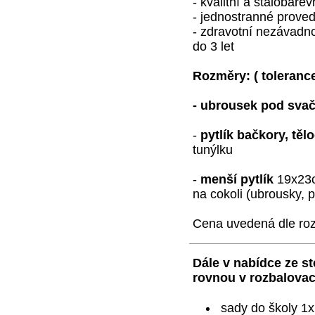
- kvalitní a stálobarev
- jednostranné prove
- zdravotní nezávadnos
do 3 let
Rozměry:
( toleranc
- ubrousek pod sva
-
pytlík bačkory, těl
tunýlku
-
menší pytlík
19x23c
na cokoli (ubrousky, p
Cena uvedená dle roz
Dále v nabídce ze st
rovnou v rozbalovac
sady do školy 1x 