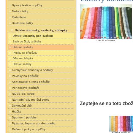
Bytový textil a doplňky
Metráž látky
Galanterie
Bavlněné šátky
Dětské ubrousky, zásterky, chňapky
Dětské ubrousky pod svačinu
zvětšit obrázek
Sady do školy a školky
Dětské zástěrky
Pytlíky na přezůvky
Dětské chňapky
Dětské sedáky
Kuchyňské chňapky a sedáky
Povlaky na polštáře
Anatomické a relax polštáře
Pohankové polštáře
NOVÉ Šicí stroje
Náhradní díly pro šicí stroje
Zeptejte se na toto zbož
Dekorační sítě
Hračky
Sportovní potřeby
Pyžama, župany, spodní prádlo
Reflexní prvky a doplňky