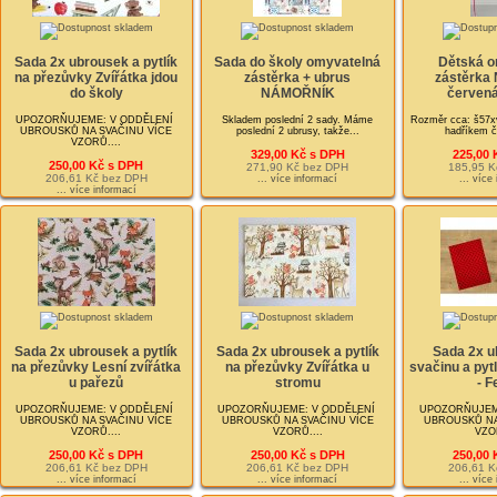
Sada 2x ubrousek a pytlík
Sada do školy omyvatelná
Dětská o
na přezůvky Zvířátka jdou
zástěrka + ubrus
zástěrka 
do školy
NÁMOŘNÍK
červená
UPOZORŇUJEME: V ODDĚLENÍ
Skladem poslední 2 sady. Máme
Rozměr cca: š57x
UBROUSKŮ NA SVAČINU VÍCE
poslední 2 ubrusy, takže...
hadříkem č
VZORŮ....
329,00 Kč s DPH
225,00 
250,00 Kč s DPH
271,90 Kč bez DPH
185,95 K
206,61 Kč bez DPH
... více informací
... více
... více informací
Sada 2x ubrousek a pytlík
Sada 2x ubrousek a pytlík
Sada 2x u
na přezůvky Lesní zvířátka
na přezůvky Zvířátka u
svačinu a pyt
u pařezů
stromu
- F
UPOZORŇUJEME: V ODDĚLENÍ
UPOZORŇUJEME: V ODDĚLENÍ
UPOZORŇUJEM
UBROUSKŮ NA SVAČINU VÍCE
UBROUSKŮ NA SVAČINU VÍCE
UBROUSKŮ NA
VZORŮ....
VZORŮ....
VZOR
250,00 Kč s DPH
250,00 Kč s DPH
250,00 
206,61 Kč bez DPH
206,61 Kč bez DPH
206,61 K
... více informací
... více informací
... více