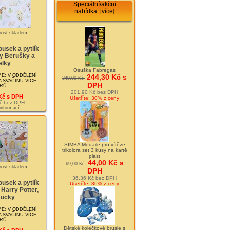
Speciální/akční
nabídka [více]
usek a pytlík
y Berušky a
elky
Osuška Fabregas
E: V ODDĚLENÍ
244,30 Kč s
349,00 Kč
 SVAČINU VÍCE
DPH
Ů....
201,90 Kč bez DPH
Kč s DPH
Ušetříte: 30% z ceny
č bez DPH
 informací
SIMBA Medaile pro vítěze
trikolora set 3 kusy na kartě
plast
44,00 Kč s
69,00 Kč
DPH
36,36 Kč bez DPH
usek a pytlík
Ušetříte: 36% z ceny
Harry Potter,
ůcky
E: V ODDĚLENÍ
 SVAČINU VÍCE
Ů....
Dětské kolečkové brusle s