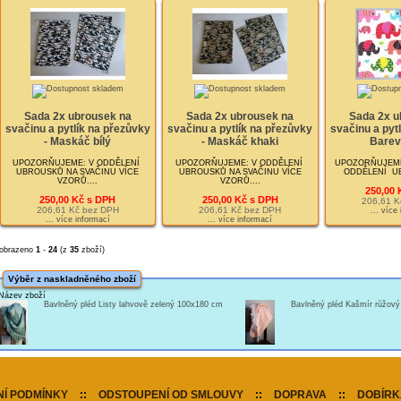
Sada 2x ubrousek na
Sada 2x ubrousek na
Sada 2x u
svačinu a pytlík na přezůvky
svačinu a pytlík na přezůvky
svačinu a pyt
- Maskáč bílý
- Maskáč khaki
Barevn
UPOZORŇUJEME: V ODDĚLENÍ
UPOZORŇUJEME: V ODDĚLENÍ
UPOZORŇUJEME: 
UBROUSKŮ NA SVAČINU VÍCE
UBROUSKŮ NA SVAČINU VÍCE
ODDĚLENÍ UB
VZORŮ....
VZORŮ....
250,00 
250,00 Kč s DPH
250,00 Kč s DPH
206,61 K
206,61 Kč bez DPH
206,61 Kč bez DPH
... více
... více informací
... více informací
obrazeno
1
-
24
(z
35
zboží)
Výběr z naskladněného zboží
Název zboží
Bavlněný pléd Listy lahvově zelený 100x180 cm
Bavlněný pléd Kašmír růžov
Í PODMÍNKY
::
ODSTOUPENÍ OD SMLOUVY
::
DOPRAVA
::
DOBÍRK