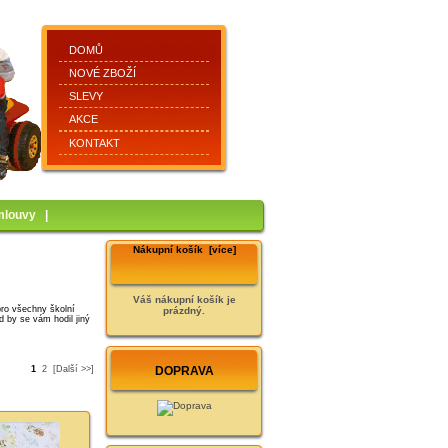
DOMŮ
NOVÉ ZBOŽÍ
SLEVY
AKCE
KONTAKT
mlouvy
|
Nákupní košík [více]
Váš nákupní košík je
pro všechny školní
prázdný.
d by se vám hodil jiný
DOPRAVA
1
2
[Další >>]