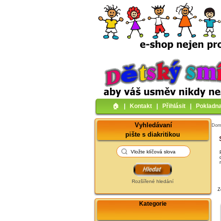
🏠︎
|
Kontakt
|
Přihlásit
|
Pokladn
Vyhledávaní
Do
pište s diakritikou
Rozšířené hledání
Z
Kategorie