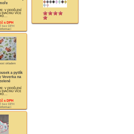
moře
E: V ODDĚLENÍ
 SVAČINU VÍCE
Ů....
Kč s DPH
č bez DPH
 informací
usek a pytlík
y Veverka na
zelené
E: V ODDĚLENÍ
 SVAČINU VÍCE
Ů....
Kč s DPH
č bez DPH
 informací