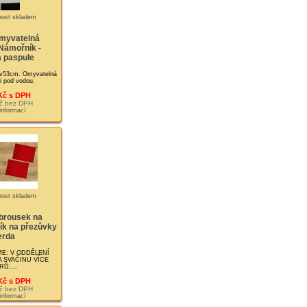
myvatelná
Námořník -
 paspule
v53cm. Omyvatelná
i pod vodou.
Kč s DPH
č bez DPH
 informací
brousek na
lík na přezůvky
erda
E: V ODDĚLENÍ
 SVAČINU VÍCE
Ů....
Kč s DPH
č bez DPH
 informací