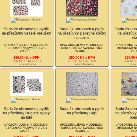
Sada 2x ubrousek a pytlík
Sada 2x ubrousek a pytlík
Sada 2x ubro
na přezůvky Veselé berušky
na přezůvky Barevné kočky
na přezůvk
na černé
vč
UPOZORŇUJEME: V ODDĚLENÍ
UPOZORŇUJEME: V ODDĚLENÍ
UPOZORŇUJEM
UBROUSKŮ NA SVAČINU VÍCE
UBROUSKŮ NA SVAČINU VÍCE
UBROUSKŮ NA
VZORŮ....
VZORŮ....
VZOR
250,00 Kč s DPH
250,00 Kč s DPH
250,00 
206,61 Kč bez DPH
206,61 Kč bez DPH
206,61 K
... více informací
... více informací
... více
Sada 2x ubrousek a pytlík
Sada 2x ubrousek a pytlík
Sada 2x ubro
na přezůvky Buclaté rybky
na přezůvky Čápi
na přezůvky 
na bílé
pom
UPOZORŇUJEME: V ODDĚLENÍ
UPOZORŇUJEME: V ODDĚLENÍ
UPOZORŇUJEM
UBROUSKŮ NA SVAČINU VÍCE
UBROUSKŮ NA SVAČINU VÍCE
UBROUSKŮ NA
VZORŮ....
VZORŮ....
VZOR