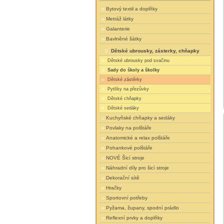
Bytový textil a doplňky
Metráž látky
Galanterie
Bavlněné šátky
Dětské ubrousky, zásterky, chňapky
Dětské ubrousky pod svačinu
Sady do školy a školky
Dětské zástěrky
Pytlíky na přezůvky
Dětské chňapky
Dětské sedáky
Kuchyňské chňapky a sedáky
Povlaky na polštáře
Anatomické a relax polštáře
Pohankové polštáře
NOVÉ Šicí stroje
Náhradní díly pro šicí stroje
Dekorační sítě
Hračky
Sportovní potřeby
Pyžama, župany, spodní prádlo
Reflexní prvky a doplňky