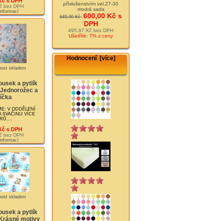
Kč s DPH
příslušenstvím vel.27-30
č bez DPH
modrá sada
 informací
600,00 Kč s
645,00 Kč
DPH
495,87 Kč bez DPH
Ušetříte: 7% z ceny
Hodnocení [více]
usek a pytlík
 Jednorožec a
íčka
E: V ODDĚLENÍ
 SVAČINU VÍCE
Ů....
Kč s DPH
č bez DPH
 informací
usek a pytlík
Krásné motivy