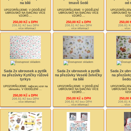
na bílé
tmavě šedé
od 
UPOZORŇUJEME: V ODDĚLENÍ
UPOZORŇUJEME: V ODDĚLENÍ
UPOZORŇUJEM
UBROUSKŮ NA SVAČINU VÍCE
UBROUSKŮ NA SVAČINU VÍCE
UBROUSKŮ NA
VZORŮ....
VZORŮ....
VZOR
250,00 Kč s DPH
250,00 Kč s DPH
250,00 
206,61 Kč bez DPH
206,61 Kč bez DPH
206,61 K
... více informací
... více informací
... více
Sada 2x ubrousek a pytlík
Sada 2x ubrousek a pytlík
Sada 2x ubro
na přezůvky Kytičky růžové
na přezůvky Veselé želvičky
na přezůvk
tyrkys
na bílé
šedo
UPOZORŇUJEME: nafocen vzor na
UPOZORŇUJEME: V ODDĚLENÍ
UPOZORŇUJEM
ubrousku. V ODDĚLENÍ ...
UBROUSKŮ NA SVAČINU VÍCE
UBROUSKŮ NA
VZORŮ....
VZOR
250,00 Kč s DPH
250,00 Kč s DPH
250,00 
206,61 Kč bez DPH
206,61 Kč bez DPH
206,61 K
... více informací
... více informací
... více