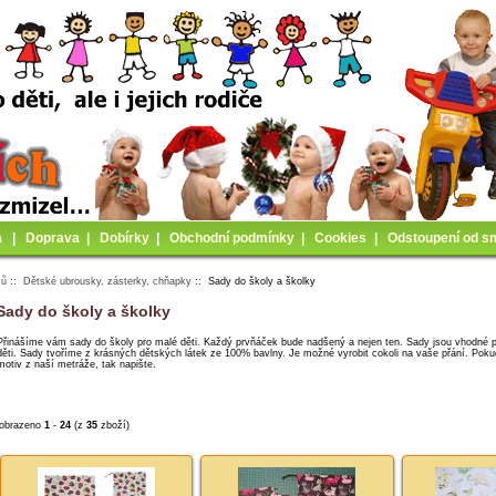
a
|
Doprava
|
Dobírky
|
Obchodní podmínky
|
Cookies
|
Odstoupení od s
mů
::
Dětské ubrousky, zásterky, chňapky
:: Sady do školy a školky
Sady do školy a školky
Přinášíme vám sady do školy pro malé děti. Každý prvňáček bude nadšený a nejen ten. Sady jsou vhodné 
děti. Sady tvoříme z krásných dětských látek ze 100% bavlny. Je možné vyrobit cokoli na vaše přání. Poku
motiv z naší metráže, tak napište.
obrazeno
1
-
24
(z
35
zboží)