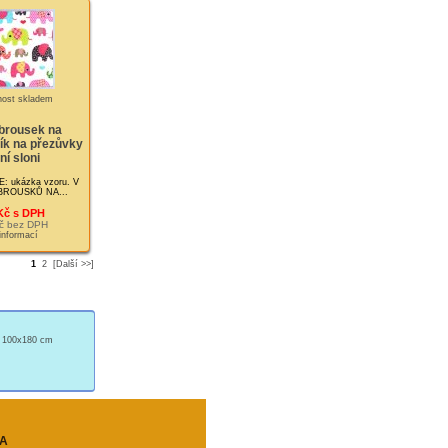
brousek na
lík na přezůvky
í sloni
ukázka vzoru. V
ROUSKŮ NA...
Kč s DPH
č bez DPH
 informací
1
2
[Další >>]
ý 100x180 cm
A