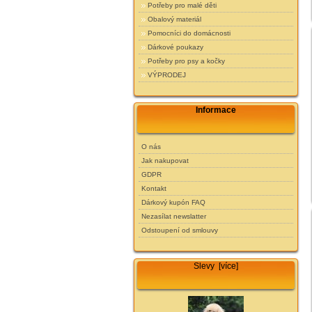
Potřeby pro malé děti
Obalový materiál
Pomocníci do domácnosti
Dárkové poukazy
Potřeby pro psy a kočky
VÝPRODEJ
Informace
O nás
Jak nakupovat
GDPR
Kontakt
Dárkový kupón FAQ
Nezasílat newslatter
Odstoupení od smlouvy
Slevy [více]