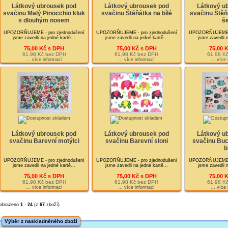
Látkový ubrousek pod
Látkový ubrousek pod
Látkový u
svačinu Malý Pinocchio kluk
svačinu Štěňátka na bílé
svačinu Štěň
s dlouhým nosem
š
UPOZORŇUJEME - pro zjednodušení
UPOZORŇUJEME - pro zjednodušení
UPOZORŇUJEME - 
jsme zavedli na jedné kartě...
jsme zavedli na jedné kartě...
jsme zavedli n
75,00 Kč s DPH
75,00 Kč s DPH
75,00 
61,98 Kč bez DPH
61,98 Kč bez DPH
61,98 K
... více informací
... více informací
... více
Látkový ubrousek pod
Látkový ubrousek pod
Látkový u
svačinu Barevní motýlci
svačinu Barevní sloni
svačinu Buc
b
UPOZORŇUJEME - pro zjednodušení
UPOZORŇUJEME - pro zjednodušení
UPOZORŇUJEME - 
jsme zavedli na jedné kartě...
jsme zavedli na jedné kartě...
jsme zavedli n
75,00 Kč s DPH
75,00 Kč s DPH
75,00 
61,98 Kč bez DPH
61,98 Kč bez DPH
61,98 K
... více informací
... více informací
... více
obrazeno
1
-
24
(z
67
zboží)
Výběr z naskladněného zboží