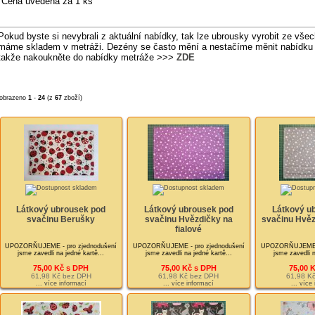
Cena uvedená za 1 ks
Pokud byste si nevybrali z aktuální nabídky, tak lze ubrousky vyrobit ze všec
máme skladem v metráži. Dezény se často mění a nestačíme měnit nabídku
takže nakoukněte do nabídky metráže >>>
ZDE
obrazeno
1
-
24
(z
67
zboží)
Látkový ubrousek pod
Látkový ubrousek pod
Látkový u
svačinu Berušky
svačinu Hvězdičky na
svačinu Hvěz
fialové
UPOZORŇUJEME - pro zjednodušení
UPOZORŇUJEME - pro zjednodušení
UPOZORŇUJEME - 
jsme zavedli na jedné kartě...
jsme zavedli na jedné kartě...
jsme zavedli n
75,00 Kč s DPH
75,00 Kč s DPH
75,00 
61,98 Kč bez DPH
61,98 Kč bez DPH
61,98 K
... více informací
... více informací
... více