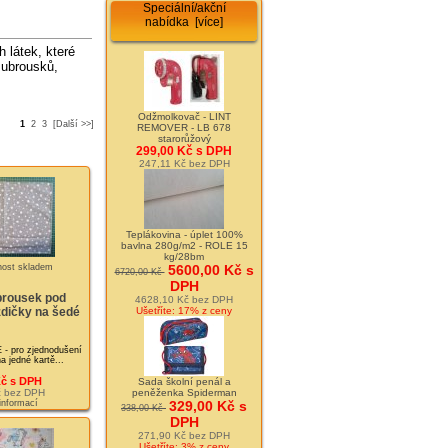
Speciální/akční
nabídka [více]
h látek, které
 ubrousků,
Odžmolkovač - LINT
1
2
3
[Další >>]
REMOVER - LB 678
starorůžový
299,00 Kč s DPH
247,11 Kč bez DPH
Teplákovina - úplet 100%
bavlna 280g/m2 - ROLE 15
kg/28bm
5600,00 Kč s
6720,00 Kč
DPH
brousek pod
4628,10 Kč bez DPH
Ušetříte: 17% z ceny
dičky na šedé
pro zjednodušení
a jedné kartě...
Kč s DPH
Sada školní penál a
č bez DPH
peněženka Spiderman
 informací
329,00 Kč s
338,00 Kč
DPH
271,90 Kč bez DPH
Ušetříte: 3% z ceny