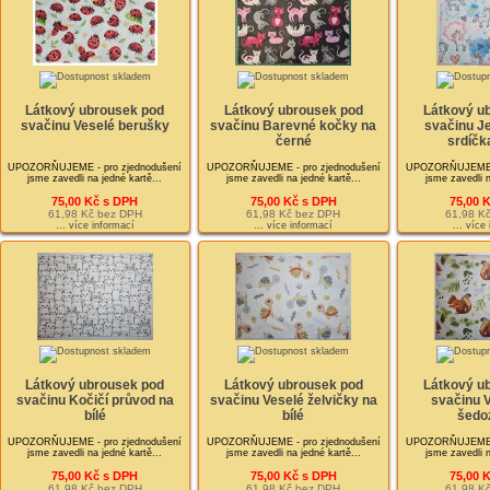
Látkový ubrousek pod
Látkový ubrousek pod
Látkový u
svačinu Veselé berušky
svačinu Barevné kočky na
svačinu J
černé
srdíčka
UPOZORŇUJEME - pro zjednodušení
UPOZORŇUJEME - pro zjednodušení
UPOZORŇUJEME - 
jsme zavedli na jedné kartě...
jsme zavedli na jedné kartě...
jsme zavedli n
75,00 Kč s DPH
75,00 Kč s DPH
75,00 
61,98 Kč bez DPH
61,98 Kč bez DPH
61,98 K
... více informací
... více informací
... více
Látkový ubrousek pod
Látkový ubrousek pod
Látkový u
svačinu Kočičí průvod na
svačinu Veselé želvičky na
svačinu 
bílé
bílé
šedo
UPOZORŇUJEME - pro zjednodušení
UPOZORŇUJEME - pro zjednodušení
UPOZORŇUJEME - 
jsme zavedli na jedné kartě...
jsme zavedli na jedné kartě...
jsme zavedli n
75,00 Kč s DPH
75,00 Kč s DPH
75,00 
61,98 Kč bez DPH
61,98 Kč bez DPH
61,98 K