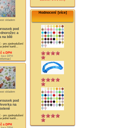
Hodnocení [více]
brousek pod
ednorožec a
 na bílé
pro zjednodušení
a jedné kartě...
Kč s DPH
č bez DPH
 informací
brousek pod
Veverka na
zelené
pro zjednodušení
a jedné kartě...
Kč s DPH
č bez DPH