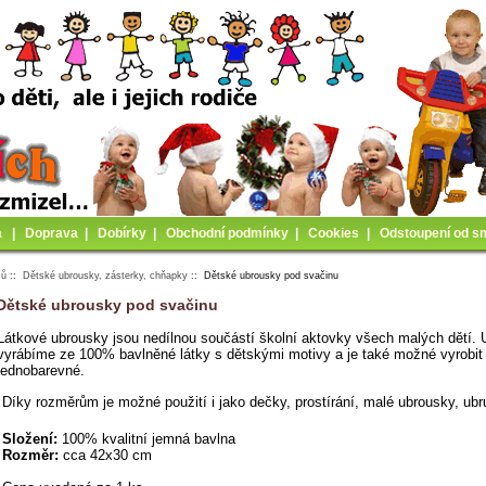
a
|
Doprava
|
Dobírky
|
Obchodní podmínky
|
Cookies
|
Odstoupení od s
mů
::
Dětské ubrousky, zásterky, chňapky
:: Dětské ubrousky pod svačinu
Dětské ubrousky pod svačinu
Látkové ubrousky jsou nedílnou součástí školní aktovky všech malých dětí.
vyrábíme ze 100% bavlněné látky s dětskými motivy a je také možné vyrobit 
jednobarevné.
Díky rozměrům je možné použití i jako dečky, prostírání, malé ubrousky, ub
Složení:
100% kvalitní jemná bavlna
Rozměr:
cca 42x30 cm