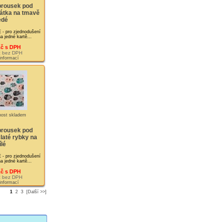
brousek pod
átka na tmavě
edé
pro zjednodušení
a jedné kartě...
Kč s DPH
č bez DPH
 informací
brousek pod
laté rybky na
ílé
pro zjednodušení
a jedné kartě...
Kč s DPH
č bez DPH
 informací
1
2
3
[Další >>]