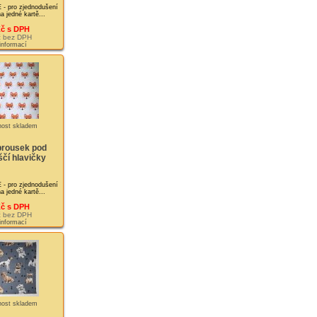
pro zjednodušení
a jedné kartě...
Kč s DPH
č bez DPH
 informací
brousek pod
ščí hlavičky
pro zjednodušení
a jedné kartě...
Kč s DPH
č bez DPH
 informací