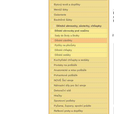
Bytový textil a doplňky
Metráž látky
Galanterie
Bavlněné šátky
Dětské ubrousky, zásterky, chňapky
Dětské ubrousky pod svačinu
Z
Sady do školy a školky
Dětské zástěrky
Pytlíky na přezůvky
Dětské chňapky
Dětské sedáky
Kuchyňské chňapky a sedáky
Povlaky na polštáře
Anatomické a relax polštáře
Pohankové polštáře
NOVÉ Šicí stroje
Náhradní díly pro šicí stroje
Dekorační sítě
Hračky
Sportovní potřeby
Pyžama, župany, spodní prádlo
Reflexní prvky a doplňky