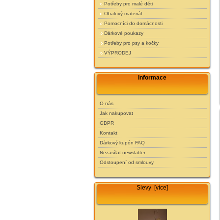
Potřeby pro malé děti
Obalový materiál
Pomocníci do domácnosti
Dárkové poukazy
Potřeby pro psy a kočky
VÝPRODEJ
Informace
O nás
Jak nakupovat
GDPR
Kontakt
Dárkový kupón FAQ
Nezasílat newslatter
Odstoupení od smlouvy
Slevy [více]