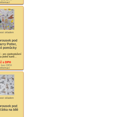
 informací
brousek pod
rry Potter,
ké pomůcky
pro zjednodušení
a jedné kartě...
Kč s DPH
č bez DPH
 informací
brousek pod
átka na bílé