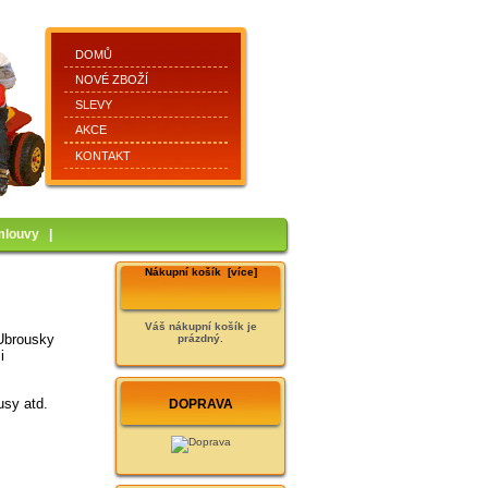
DOMŮ
NOVÉ ZBOŽÍ
SLEVY
AKCE
KONTAKT
mlouvy
|
Nákupní košík [více]
Váš nákupní košík je
 Ubrousky
prázdný.
i
rusy atd.
DOPRAVA