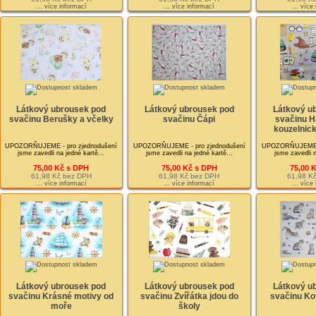
... více informací
... více informací
... více
Látkový ubrousek pod
Látkový ubrousek pod
Látkový u
svačinu Berušky a včelky
svačinu Čápi
svačinu Ha
kouzelnic
UPOZORŇUJEME - pro zjednodušení
UPOZORŇUJEME - pro zjednodušení
UPOZORŇUJEME - 
jsme zavedli na jedné kartě...
jsme zavedli na jedné kartě...
jsme zavedli n
75,00 Kč s DPH
75,00 Kč s DPH
75,00 
61,98 Kč bez DPH
61,98 Kč bez DPH
61,98 K
... více informací
... více informací
... více
Látkový ubrousek pod
Látkový ubrousek pod
Látkový u
svačinu Krásné motivy od
svačinu Zvířátka jdou do
svačinu Koť
moře
školy