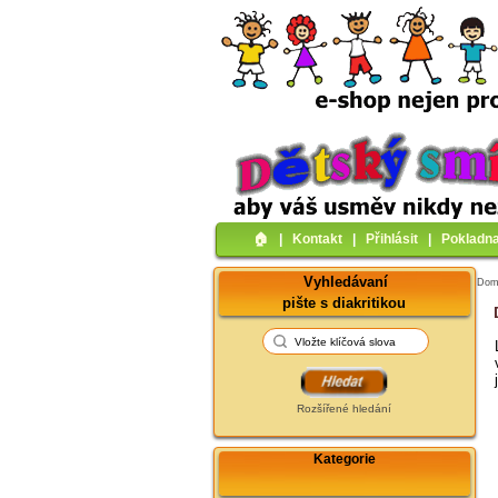
🏠︎
|
Kontakt
|
Přihlásit
|
Pokladn
Vyhledávaní
Do
pište s diakritikou
Rozšířené hledání
Kategorie