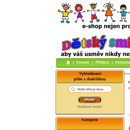
🏠︎
|
Kontakt
|
Přihlásit
|
Pokladn
Vyhledávaní
Do
pište s diakritikou
T
B
Rozšířené hledání
Kategorie