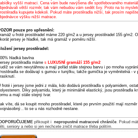
abídky vyšší matraci. Cena vám bude navýšena dle spotřebovaného materiá
bjednávali větší rozměr, tak vám nebudou vám sedět švy. Proto na to myslet
rostěradla kupujete kdekoli. Pokud máte prostěradla nižší, tak prosím napiš
bjednávce výšku nižší matrace.
OZOR pouze pro upřesnění:
ramáž u froté prostěradel máme 220 g/m2 a u jersey prostěradel 155 g/m2. O
korát jersey je hladké, tak má gramáž v poměru nižší.
ložení jersey prostěradel:
00% hladká bavlna
ersey prostěradla máme
s
LUXUSNÍ gramáží 155 g/m2
udíž se vám nevytáhnou a mají pořád stále stejnou barvu i po mnoha vyprán
rostěradla se dodávají s gumou v tunýlku,
takže gumička je vyměnitelná - v 
rasknutí
.
 froté i jersey jsme jedni z mála, kdo dodává prostěradla s polyamidem, ostat
olyesterem. Díky polyamidu,
který je minimálně elastický,
jsou prostěradla k
ormu a mají stále stejný tvar.
ak víte, dá se koupit mnoho prostěradel, které po prvním použití mají rozměr
vojnásobný..
to se u nás rozhodně nestane
.
.
DOPORUČUJEME
přikoupit i
nepropustné matracové chrániče
. P
okud má
ěti, seniory a nebo si jen nechcete zničit matrace třeba politím.