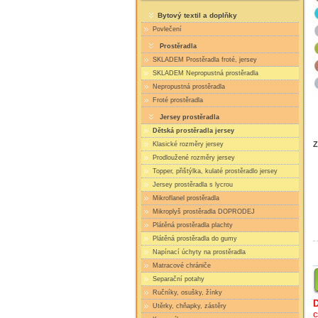
Bytový textil a doplňky
Povlečení
Prostěradla
SKLADEM Prostěradla froté, jersey
SKLADEM Nepropustná prostěradla
Nepropustná prostěradla
Froté prostěradla
Jersey prostěradla
Dětská prostěradla jersey
Z
Klasické rozměry jersey
Prodloužené rozměry jersey
Topper, přištýlka, kulaté prostěradlo jersey
Jersey prostěradla s lycrou
Mikroflanel prostěradla
Mikroplyš prostěradla DOPRODEJ
Plátěná prostěradla plachty
Plátěná prostěradla do gumy
Napínací úchyty na prostěradla
Matracové chrániče
Separační potahy
Ručníky, osušky, žínky
Utěrky, chňapky, zástěry
c