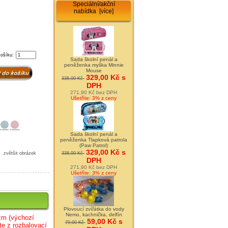
Speciální/akční
nabídka [více]
košíku:
Sada školní penál a
peněženka myška Minnie
Mouse
329,00 Kč s
338,00 Kč
DPH
271,90 Kč bez DPH
Ušetříte: 3% z ceny
Sada školní penál a
peněženka Tlapková patrola
(Paw Patrol)
329,00 Kč s
zvětšit obrázek
338,00 Kč
DPH
271,90 Kč bez DPH
Ušetříte: 3% z ceny
Plovoucí zvířátka do vody
Nemo, kachnička, delfín
cm (
výc
hozí
59,00 Kč s
79,00 Kč
te z rozbalovací