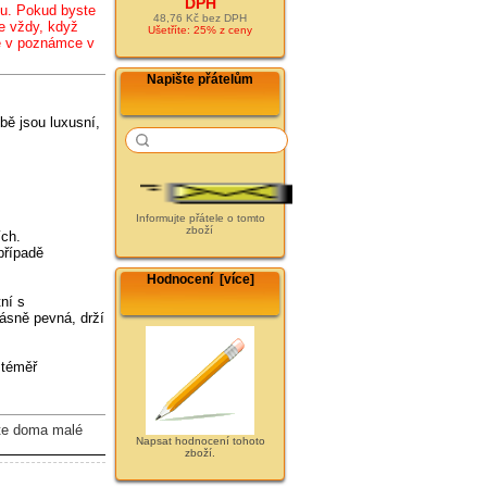
DPH
lu. Pokud byste
48,76 Kč bez DPH
e vždy, když
Ušetříte: 25% z ceny
te v poznámce v
Napište přátelům
bě jsou luxusní,
Informujte přátele o tomto
zboží
ích.
případě
Hodnocení [více]
ní s
rásně pevná, drží
 téměř
te doma malé
Napsat hodnocení tohoto
zboží.