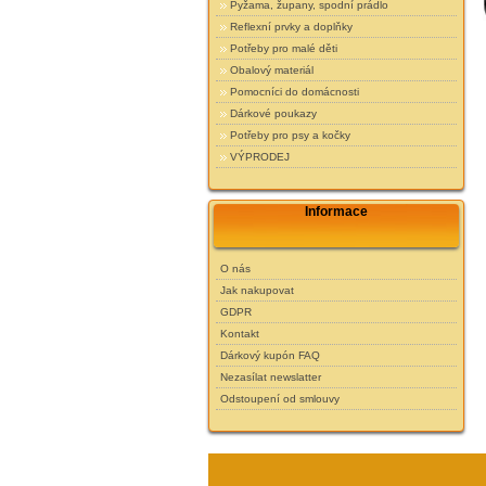
Pyžama, župany, spodní prádlo
Reflexní prvky a doplňky
Potřeby pro malé děti
Obalový materiál
Pomocníci do domácnosti
Dárkové poukazy
Potřeby pro psy a kočky
VÝPRODEJ
Informace
O nás
Jak nakupovat
GDPR
Kontakt
Dárkový kupón FAQ
Nezasílat newslatter
Odstoupení od smlouvy