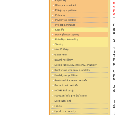
Kapesníky
n
Ubrusy a prostírání
o
p
Přikrývky a polštáře
o
Polštářky
Povlaky na polštáře
P
Pro děti a miminka
g
Kapsáře
a
Deky, přehozy a plédy
Rohožky - koberečky
S
Sedáky
1
Metráž látky
J
Galanterie
T
P
Bavlněné šátky
p
Dětské ubrousky, zásterky, chňapky
Kuchyňské chňapky a sedáky
U
p
Povlaky na polštáře
f
Anatomické a relax polštáře
Pohankové polštáře
J
d
NOVÉ Šicí stroje
Náhradní díly pro šicí stroje
Dekorační sítě
d
Hračky
Sportovní potřeby