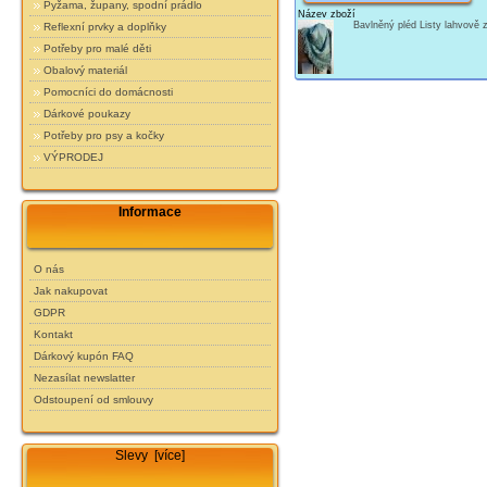
Pyžama, župany, spodní prádlo
Název zboží
Bavlněný pléd Listy lahvově
Reflexní prvky a doplňky
Potřeby pro malé děti
Obalový materiál
Pomocníci do domácnosti
Dárkové poukazy
Potřeby pro psy a kočky
VÝPRODEJ
Informace
O nás
Jak nakupovat
GDPR
Kontakt
Dárkový kupón FAQ
Nezasílat newslatter
Odstoupení od smlouvy
Slevy [více]