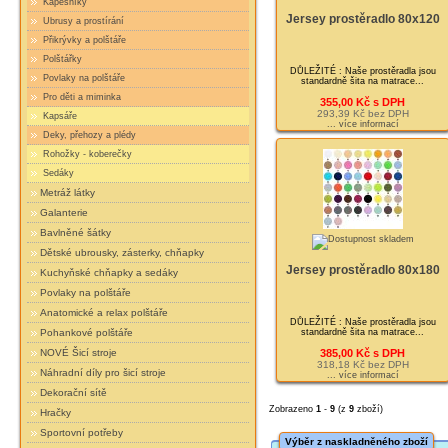
Kapesníky
Jersey prostěradlo 80x120
Ubrusy a prostírání
Přikrývky a polštáře
Polštářky
DŮLEŽITÉ : Naše prostěradla jsou
Povlaky na polštáře
standardně šita na matrace...
Pro děti a miminka
355,00 Kč s DPH
293,39 Kč bez DPH
Kapsáře
... více informací
Deky, přehozy a plédy
Rohožky - koberečky
Sedáky
Metráž látky
Galanterie
Bavlněné šátky
Dětské ubrousky, zásterky, chňapky
Jersey prostěradlo 80x180
Kuchyňské chňapky a sedáky
Povlaky na polštáře
Anatomické a relax polštáře
DŮLEŽITÉ : Naše prostěradla jsou
Pohankové polštáře
standardně šita na matrace...
NOVÉ Šicí stroje
385,00 Kč s DPH
318,18 Kč bez DPH
Náhradní díly pro šicí stroje
... více informací
Dekorační sítě
Zobrazeno
1
-
9
(z
9
zboží)
Hračky
Sportovní potřeby
Výběr z naskladněného zboží