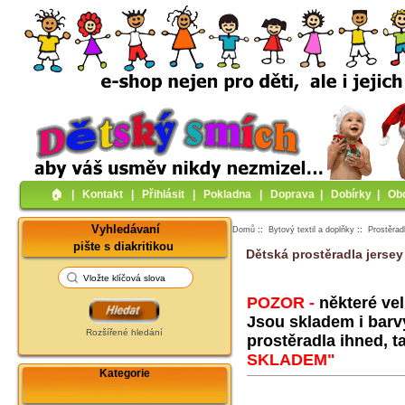
🏠︎
|
Kontakt
|
Přihlásit
|
Pokladna
|
Doprava
|
Dobírky
|
Ob
Vyhledávaní
Domů
::
Bytový textil a doplňky
::
Prostěrad
pište s diakritikou
Dětská prostěradla jersey
POZOR -
některé ve
Jsou skladem i barv
Rozšířené hledání
prostěradla ihned, t
SKLADEM"
Kategorie