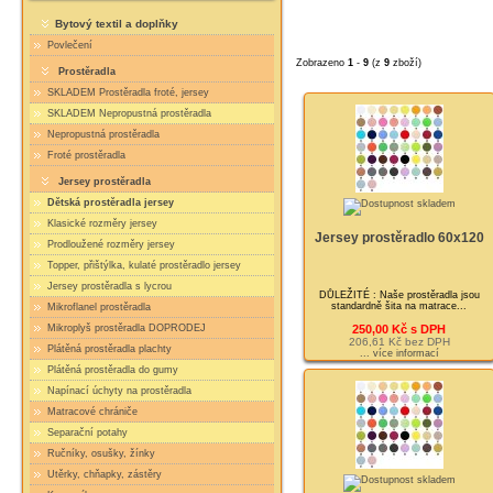
Bytový textil a doplňky
Povlečení
Zobrazeno
1
-
9
(z
9
zboží)
Prostěradla
SKLADEM Prostěradla froté, jersey
SKLADEM Nepropustná prostěradla
Nepropustná prostěradla
Froté prostěradla
Jersey prostěradla
Dětská prostěradla jersey
Klasické rozměry jersey
Jersey prostěradlo 60x120
Prodloužené rozměry jersey
Topper, přištýlka, kulaté prostěradlo jersey
Jersey prostěradla s lycrou
DŮLEŽITÉ : Naše prostěradla jsou
standardně šita na matrace...
Mikroflanel prostěradla
Mikroplyš prostěradla DOPRODEJ
250,00 Kč s DPH
206,61 Kč bez DPH
Plátěná prostěradla plachty
... více informací
Plátěná prostěradla do gumy
Napínací úchyty na prostěradla
Matracové chrániče
Separační potahy
Ručníky, osušky, žínky
Utěrky, chňapky, zástěry