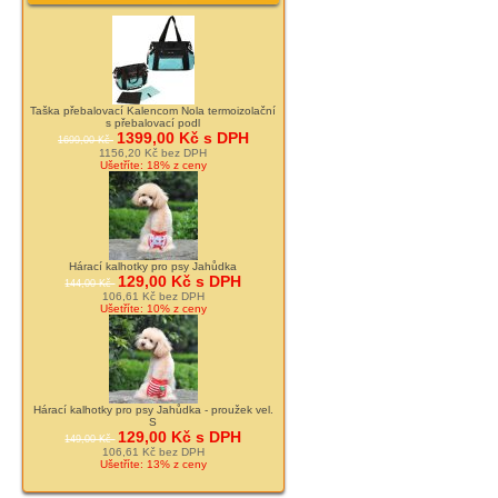
Taška přebalovací Kalencom Nola termoizolační
s přebalovací podl
1399,00 Kč s DPH
1699,00 Kč
1156,20 Kč bez DPH
Ušetříte: 18% z ceny
Hárací kalhotky pro psy Jahůdka
129,00 Kč s DPH
144,00 Kč
106,61 Kč bez DPH
Ušetříte: 10% z ceny
Hárací kalhotky pro psy Jahůdka - proužek vel.
S
129,00 Kč s DPH
149,00 Kč
106,61 Kč bez DPH
Ušetříte: 13% z ceny