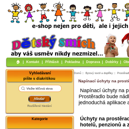
🏠︎
|
Kontakt
|
Přihlásit
|
Pokladna
|
Doprava
|
Dobírky
|
Ob
Vyhledávaní
Domů
::
Bytový textil a doplňky
::
Prostěrad
pište s diakritikou
Napínací úchyty na prost
Napínací úchyty na pr
Prostěradlo bude nád
jednoduchá aplikace a
Rozšířené hledání
Úchyty na prostěrad
Kategorie
hotelů, penzionů a z