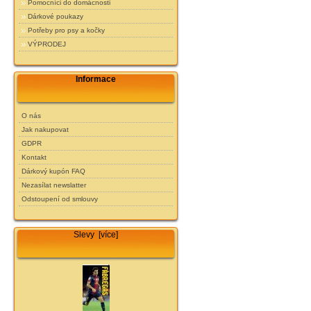
Pomocníci do domácnosti
Dárkové poukazy
Potřeby pro psy a kočky
VÝPRODEJ
Informace
O nás
Jak nakupovat
GDPR
Kontakt
Dárkový kupón FAQ
Nezasílat newslatter
Odstoupení od smlouvy
Slevy [více]