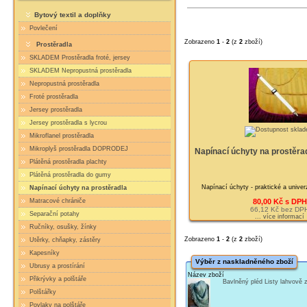
Bytový textil a doplňky
Povlečení
Zobrazeno
1
-
2
(z
2
zboží)
Prostěradla
SKLADEM Prostěradla froté, jersey
SKLADEM Nepropustná prostěradla
Nepropustná prostěradla
Froté prostěradla
Jersey prostěradla
Jersey prostěradla s lycrou
Mikroflanel prostěradla
Mikroplyš prostěradla DOPRODEJ
Napínací úchyty na prostěradl
Plátěná prostěradla plachty
Plátěná prostěradla do gumy
Napínací úchyty - praktické a univerz
Napínací úchyty na prostěradla
80,00 Kč s DPH
Matracové chrániče
66,12 Kč bez DP
Separační potahy
... více informací
Ručníky, osušky, žínky
Zobrazeno
1
-
2
(z
2
zboží)
Utěrky, chňapky, zástěry
Kapesníky
Výběr z naskladněného zboží
Ubrusy a prostírání
Název zboží
Přikrývky a polštáře
Bavlněný pléd Listy lahvově
Polštářky
Povlaky na polštáře