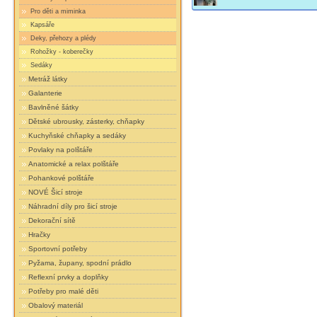
Pro děti a miminka
Kapsáře
Deky, přehozy a plédy
Rohožky - koberečky
Sedáky
Metráž látky
Galanterie
Bavlněné šátky
Dětské ubrousky, zásterky, chňapky
Kuchyňské chňapky a sedáky
Povlaky na polštáře
Anatomické a relax polštáře
Pohankové polštáře
NOVÉ Šicí stroje
Náhradní díly pro šicí stroje
Dekorační sítě
Hračky
Sportovní potřeby
Pyžama, župany, spodní prádlo
Reflexní prvky a doplňky
Potřeby pro malé děti
Obalový materiál