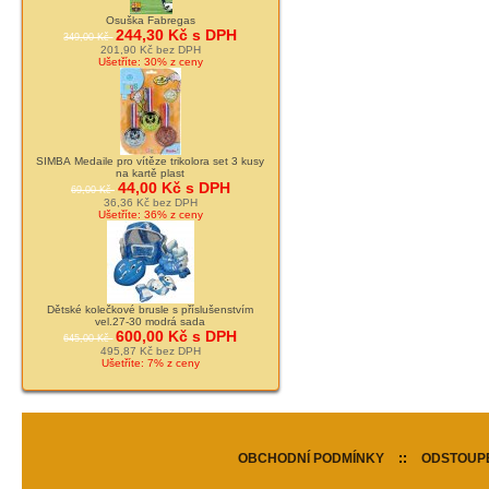
Osuška Fabregas
244,30 Kč s DPH
349,00 Kč
201,90 Kč bez DPH
Ušetříte: 30% z ceny
SIMBA Medaile pro vítěze trikolora set 3 kusy
na kartě plast
44,00 Kč s DPH
69,00 Kč
36,36 Kč bez DPH
Ušetříte: 36% z ceny
Dětské kolečkové brusle s příslušenstvím
vel.27-30 modrá sada
600,00 Kč s DPH
645,00 Kč
495,87 Kč bez DPH
Ušetříte: 7% z ceny
OBCHODNÍ PODMÍNKY
::
ODSTOUPE