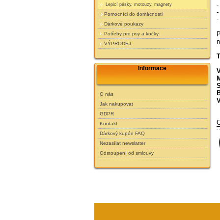
-
Lepicí pásky, motouzy, magnety
-
Pomocníci do domácnosti
-
Dárkové poukazy
P
Potřeby pro psy a kočky
n
VÝPRODEJ
T
Informace
V
M
S
B
O nás
V
Jak nakupovat
GDPR
C
Kontakt
Dárkový kupón FAQ
Nezasílat newslatter
Odstoupení od smlouvy