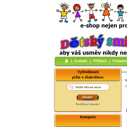
🏠︎
|
Kontakt
|
Přihlásit
|
Pokladn
Vyhledávaní
Do
pište s diakritikou
T
O
Rozšířené hledání
Kategorie