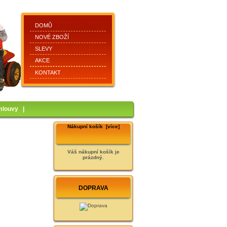
DOMŮ
NOVÉ ZBOŽÍ
SLEVY
AKCE
KONTAKT
mlouvy
|
Nákupní košík [více]
Váš nákupní košík je
prázdný.
DOPRAVA