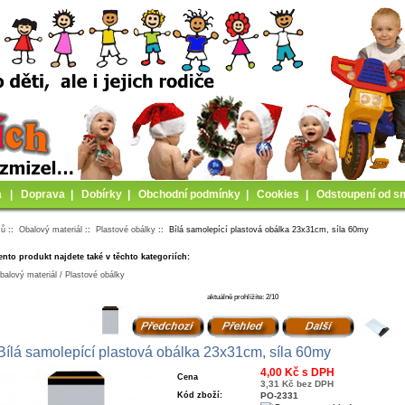
a
|
Doprava
|
Dobírky
|
Obchodní podmínky
|
Cookies
|
Odstoupení od s
mů
::
Obalový materiál
::
Plastové obálky
:: Bílá samolepící plastová obálka 23x31cm, síla 60my
ento produkt najdete také v těchto kategoriích:
balový materiál / Plastové obálky
aktuálně prohlížíte: 2/10
Bílá samolepící plastová obálka 23x31cm, síla 60my
4,00 Kč s DPH
Cena
3,31 Kč bez DPH
Kód zboží:
PO-2331