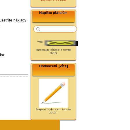
Napište přátelům
ušetříte náklady
.
Informujte přátele o tomto
zboží
ska
Hodnocení [více]
Napsat hodnocení tohoto
zboží.