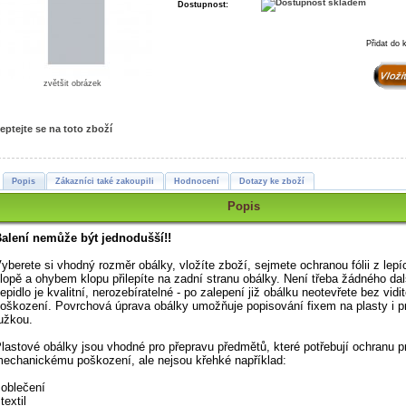
Dostupnost:
Přidat do 
zvětšit obrázek
eptejte se na toto zboží
Popis
Zákazníci také zakoupili
Hodnocení
Dotazy ke zboží
Popis
alení nemůže být jednodušší!!
yberete si vhodný rozměr obálky, vložíte zboží, sejmete ochranou fólii z lepí
lopě a ohybem klopu přilepíte na zadní stranu obálky. Není třeba žádného dal
epidlo je kvalitní, nerozebíratelné - po zalepení již obálku neotevřete bez vidi
oškození. Povrchová úprava obálky umožňuje popisování fixem na plasty i p
užkou.
lastové obálky jsou vhodné pro přepravu předmětů, které potřebují ochranu pr
echanickému poškození, ale nejsou křehké například:
 oblečení
 textil