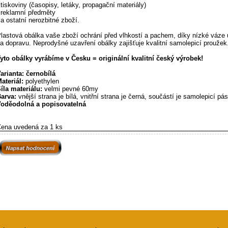
 tiskoviny (časopisy, letáky, propagační materiály)
 reklamní předměty
 a ostatní nerozbitné zboží.
lastová obálka vaše zboží ochrání před vlhkostí a pachem, díky nízké váze 
a dopravu. Neprodyšné uzavření obálky zajišťuje kvalitní samolepicí proužek
yto obálky vyrábíme v Česku = originální kvalitní český výrobek!
arianta: černobílá
ateriál:
polyethylen
íla materiálu:
velmi pevné 60my
arva:
vnější strana je bílá, vnitřní strana je černá, součástí je samolepicí pá
oděodolná a popisovatelná
ena uvedená za 1 ks