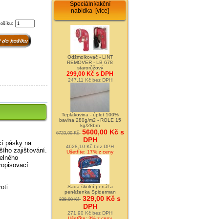
Speciální/akční
nabídka [více]
košíku:
Odžmolkovač - LINT
REMOVER - LB 678
starorůžový
299,00 Kč s DPH
247,11 Kč bez DPH
Teplákovina - úplet 100%
bavlna 280g/m2 - ROLE 15
kg/28bm
5600,00 Kč s
6720,00 Kč
DPH
cí pásky na
4628,10 Kč bez DPH
šího zajišťování.
Ušetříte: 17% z ceny
telného
ropisovací
oti
Sada školní penál a
peněženka Spiderman
329,00 Kč s
338,00 Kč
DPH
271,90 Kč bez DPH
Ušetříte: 3% z ceny