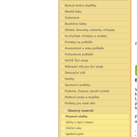
Bytový textil a doplňky
Metráž látky
Galanterie
Bavlněné šátky
Dětské ubrousky, zásterky, chňapky
Kuchyňské chňapky a sedáky
Povlaky na polštáře
Z
Anatomické a relax polštáře
Pohankové polštáře
NOVÉ Šicí stroje
Náhradní díly pro šicí stroje
Dekorační sítě
Hračky
B
Sportovní potřeby
V
Pyžama, župany, spodní prádlo
k
Reflexní prvky a doplňky
L
p
Potřeby pro malé děti
t
Obalový materiál
P
Plastové obálky
m
Sáčky s lepící klopou
Úložné vaky
-
Igelitové pytle
-