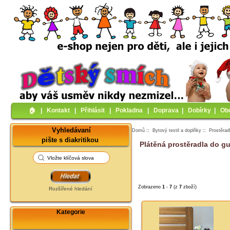
🏠︎
|
Kontakt
|
Přihlásit
|
Pokladna
|
Doprava
|
Dobírky
|
Ob
Vyhledávaní
Domů
::
Bytový textil a doplňky
::
Prostěrad
pište s diakritikou
Plátěná prostěradla do g
Zobrazeno
1
-
7
(z
7
zboží)
Rozšířené hledání
Kategorie