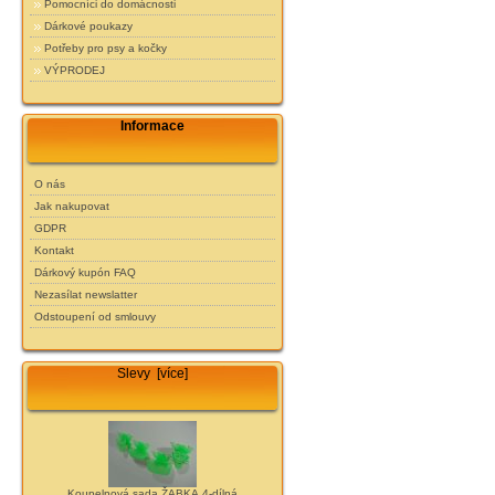
Pomocníci do domácnosti
Dárkové poukazy
Potřeby pro psy a kočky
VÝPRODEJ
Informace
O nás
Jak nakupovat
GDPR
Kontakt
Dárkový kupón FAQ
Nezasílat newslatter
Odstoupení od smlouvy
Slevy [více]
Koupelnová sada ŽABKA 4-dílná