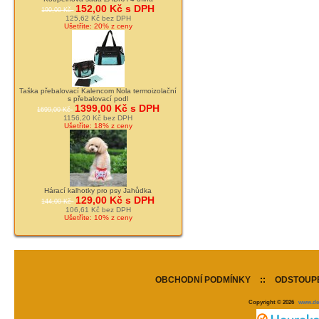
152,00 Kč s DPH
190,00 Kč
125,62 Kč bez DPH
Ušetříte: 20% z ceny
Taška přebalovací Kalencom Nola termoizolační
s přebalovací podl
1399,00 Kč s DPH
1699,00 Kč
1156,20 Kč bez DPH
Ušetříte: 18% z ceny
Hárací kalhotky pro psy Jahůdka
129,00 Kč s DPH
144,00 Kč
106,61 Kč bez DPH
Ušetříte: 10% z ceny
OBCHODNÍ PODMÍNKY
::
ODSTOUPE
Copyright © 2026
www.de