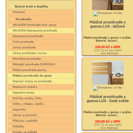
Bytový textil a doplňky
Povlečení
Prostěradla
Plátěné prostěradlo s
SKLADEM Prostěradla froté, jersey
gumou LUX - béžové
SKLADEM Nepropustná prostěradla
Nepropustná prostěradla
Plátěné prostěradlo s gumou v tunýlku.
Barevné, luxusní...
Froté prostěradla
330,00 Kč s DPH
Jersey prostěradla
272,73 Kč bez DPH
Jersey prostěradla s lycrou
... více informací
Mikroflanel prostěradla
Mikroplyš prostěradla DOPRODEJ
Plátěná prostěradla plachty
Plátěná prostěradla do gumy
Napínací úchyty na prostěradla
Matracové chrániče
Separační potahy
Plátěné prostěradlo s
Ručníky, osušky, žínky
gumou LUX - šedé světle
Utěrky, chňapky, zástěry
Kapesníky
Plátěné prostěradlo s gumou v tunýlku.
Barevné, luxusní...
Ubrusy a prostírání
Přikrývky a polštáře
330,00 Kč s DPH
272,73 Kč bez DPH
Polštářky
... více informací
Povlaky na polštáře