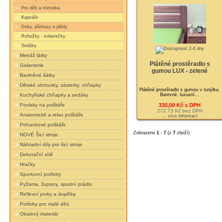
Pro děti a miminka
Kapsáře
Deky, přehozy a plédy
Rohožky - koberečky
Sedáky
Metráž látky
Plátěné prostěradlo s
Galanterie
gumou LUX - zelené
Bavlněné šátky
Dětské ubrousky, zásterky, chňapky
Plátěné prostěradlo s gumou v tunýlku.
Barevné, luxusní...
Kuchyňské chňapky a sedáky
330,00 Kč s DPH
Povlaky na polštáře
272,73 Kč bez DPH
Anatomické a relax polštáře
... více informací
Pohankové polštáře
Zobrazeno
1
-
7
(z
7
zboží)
NOVÉ Šicí stroje
Náhradní díly pro šicí stroje
Dekorační sítě
Hračky
Sportovní potřeby
Pyžama, župany, spodní prádlo
Reflexní prvky a doplňky
Potřeby pro malé děti
Obalový materiál