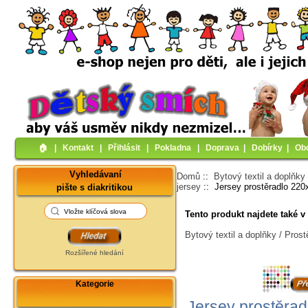
🏠︎
|
Kontakt
|
Přihlásit
|
Pokladna
|
Doprava
|
Dobírky
|
Ob
Vyhledávaní
Domů
::
Bytový textil a doplňky
jersey
:: Jersey prostěradlo 220
pište s diakritikou
Tento produkt najdete také v 
Bytový textil a doplňky / Pros
Rozšířené hledání
Kategorie
Jersey prostěra