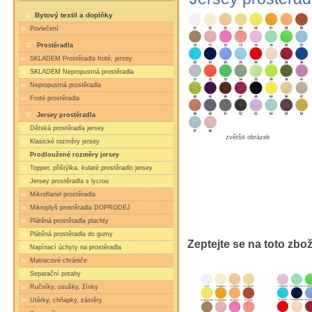
Bytový textil a doplňky
Povlečení
Prostěradla
SKLADEM Prostěradla froté, jersey
SKLADEM Nepropustná prostěradla
Nepropustná prostěradla
Froté prostěradla
Jersey prostěradla
Dětská prostěradla jersey
zvětšit obrázek
Klasické rozměry jersey
Prodloužené rozměry jersey
Topper, přištýlka, kulaté prostěradlo jersey
Jersey prostěradla s lycrou
Mikroflanel prostěradla
Mikroplyš prostěradla DOPRODEJ
Plátěná prostěradla plachty
Plátěná prostěradla do gumy
Zeptejte se na toto zbož
Napínací úchyty na prostěradla
Matracové chrániče
Separační potahy
Ručníky, osušky, žínky
Utěrky, chňapky, zástěry