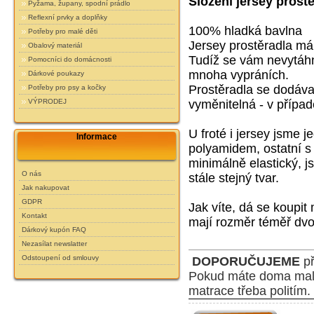
Složení jersey prostě
Pyžama, župany, spodní prádlo
Reflexní prvky a doplňky
100% hladká bavlna
Potřeby pro malé děti
Jersey prostěradla 
Obalový materiál
Tudíž se vám nevytáhn
Pomocníci do domácnosti
mnoha vypráních.
Dárkové poukazy
Prostěradla se dodáva
Potřeby pro psy a kočky
VÝPRODEJ
vyměnitelná - v případ
U froté i jersey jsme 
Informace
polyamidem, ostatní s
minimálně elastický,
js
O nás
stále stejný tvar.
Jak nakupovat
GDPR
Jak víte, dá se koupit
Kontakt
mají rozměr téměř dvo
Dárkový kupón FAQ
Nezasílat newslatter
Odstoupení od smlouvy
DOPORUČUJEME
př
P
okud máte doma malé 
matrace třeba politím.