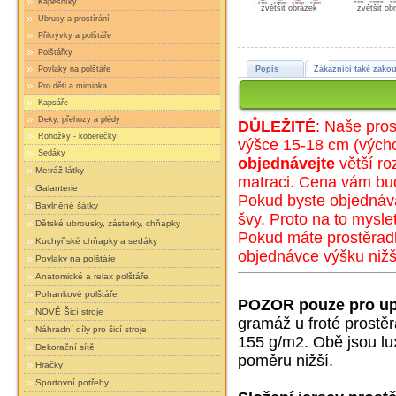
Kapesníky
zvětšit obrázek
zvětšit ob
Ubrusy a prostírání
Přikrývky a polštáře
Polštářky
Povlaky na polštáře
Popis
Zákazníci také zakou
Pro děti a miminka
Kapsáře
Deky, přehozy a plédy
DŮLEŽITÉ
: Naše pros
Rohožky - koberečky
výšce 15-18 cm (
výc
h
Sedáky
objednávejte
větší ro
Metráž látky
matraci. Cena vám bu
Galanterie
Pokud byste objednáva
Bavlněné šátky
švy. Proto na to mysle
Dětské ubrousky, zásterky, chňapky
Pokud máte prostěradl
Kuchyňské chňapky a sedáky
objednávce výšku nižš
Povlaky na polštáře
Anatomické a relax polštáře
Pohankové polštáře
POZOR pouze pro up
NOVÉ Šicí stroje
gramáž u froté prostě
Náhradní díly pro šicí stroje
155 g/m2. Obě jsou lux
Dekorační sítě
poměru nižší.
Hračky
Sportovní potřeby