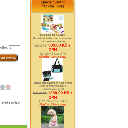
Speciální/akční
nabídka [více]
HASBRO PLAY-DOH
Modelína Zubař set s vrtačkou
na baterie a doplň
509,00 Kč s
569,00 Kč
košíku:
DPH
420,66 Kč bez DPH
Ušetříte: 11% z ceny
Taška přebalovací Kalencom
Nola termoizolační s
přebalovací podl
1399,00 Kč s
1699,00 Kč
DPH
1156,20 Kč bez DPH
zvětšit obrázek
Ušetříte: 18% z ceny