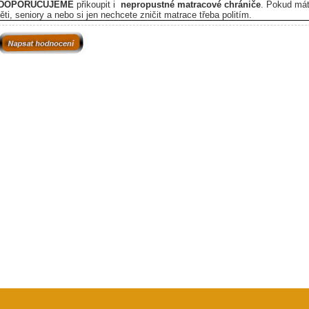
DOPORUČUJEME
přikoupit i
nepropustné matracové chrániče
. P
okud má
ěti, seniory a nebo si jen nechcete zničit matrace třeba politím.