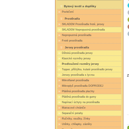
Bytový textil a doplňky
Povlečení
Prostěradla
SKLADEM Prostěradla froté, jersey
SKLADEM Nepropustná prostěradla
Nepropustná prostěradla
Froté prostěradla
Jersey prostěradla
Dětská prostěradla jersey
Klasické rozměry jersey
Prodloužené rozměry jersey
Topper, přištýlka, kulaté prostěradlo jersey
Jersey prostěradla s lycrou
Z
Mikroflanel prostěradla
Mikroplyš prostěradla DOPRODEJ
Plátěná prostěradla plachty
Plátěná prostěradla do gumy
Napínací úchyty na prostěradla
Matracové chrániče
Separační potahy
Ručníky, osušky, žínky
Utěrky, chňapky, zástěry