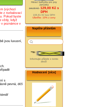
Hárací kalhotky pro psy
Jahůdka
129,00 Kč s
144,00 Kč
cm (
výc
hozí
DPH
te z rozbalovací
106,61 Kč bez DPH
lu. Pokud byste
Ušetříte: 10% z ceny
e vždy, když
te v poznámce v
Napište přátelům
bě jsou luxusní,
Informujte přátele o tomto
zboží
ích.
případě
Hodnocení [více]
ní s
rásně pevná, drží
 téměř