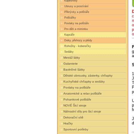
Kapesníky
Ubrusy a prostírání
Přikrývky a polštáře
c
Polštářky
n
Povlaky na polštáře
o
p
Pro děti a miminka
o
Kapsáře
Deky, přehozy a plédy
Rohožky - koberečky
P
g
Sedáky
a
Metráž látky
Galanterie
S
Bavlněné šátky
1
Dětské ubrousky, zásterky, chňapky
J
Kuchyňské chňapky a sedáky
T
P
Povlaky na polštáře
p
Anatomické a relax polštáře
Pohankové polštáře
U
p
NOVÉ Šicí stroje
f
Náhradní díly pro šicí stroje
Dekorační sítě
J
d
Hračky
Sportovní potřeby