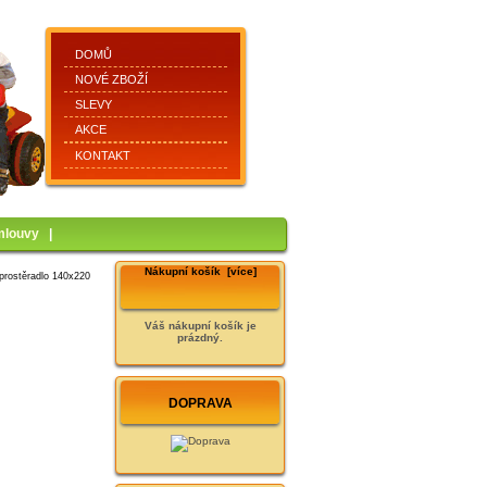
DOMŮ
NOVÉ ZBOŽÍ
SLEVY
AKCE
KONTAKT
mlouvy
|
Nákupní košík [více]
prostěradlo 140x220
Váš nákupní košík je
prázdný.
DOPRAVA