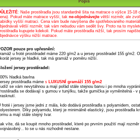
Popis
DŮLEŽITÉ
: Naše prostěradla jsou standar
dně šita na matrace o výšce 15-18 
ena)
.
Pokud máte matrace vyšší, tak
ne-objednávejte
větší rozměr, ale zvol
abídky vyšší matraci. Cena vám bude navýšena dle spotřebovaného materiá
bjednávali větší rozměr, tak vám nebudou vám sedět švy. Proto na to myslet
rostěradla kupujete kdekoli. Pokud máte prostěradla nižší, tak prosím napiš
bjednávce výšku nižší matrace.
OZOR pouze pro upřesnění:
ramáž u froté prostěradel máme 220 g/m2 a u jersey prostěradel 155 g/m2. O
korát jersey je hladké, tak má gramáž v poměru nižší.
ložení jersey prostěradel:
00% hladká bavlna
ersey prostěradla máme
s
LUXUSNÍ gramáží 155 g/m2
udíž se vám nevytáhnou a mají pořád stále stejnou barvu i po mnoha vyprán
rostěradla se dodávají s gumou v tunýlku,
takže gumička je vyměnitelná - v 
rasknutí
.
 froté i jersey jsme jedni z mála, kdo dodává prostěradla s polyamidem, ostat
olyesterem. Díky polyamidu,
který je minimálně elastický,
jsou prostěradla k
ormu a mají stále stejný tvar.
ak víte, dá se koupit mnoho prostěradel, které po prvním použití mají rozměr
vojnásobný..
to se u nás rozhodně nestane
.
.