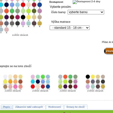
Dostupnost:
Vyberte prosím:
číslo barvy
Výška matrace
zvětšit obrázek
Přidat do 
eptejte se na toto zboží
zvětšit obrázek
zvětšit obrázek
zvětšit obrázek
zvětšit obrázek
Popis
Zákazníci také zakoupili
Hodnocení
Dotazy ke zboží