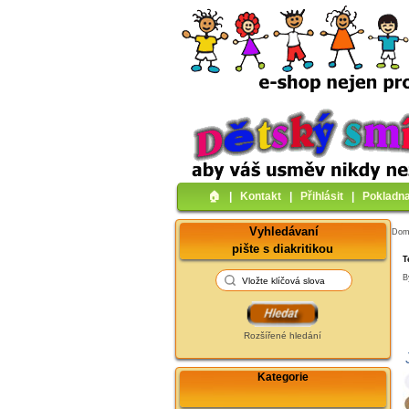
🏠︎
|
Kontakt
|
Přihlásit
|
Pokladn
Vyhledávaní
Do
pište s diakritikou
T
B
Rozšířené hledání
Kategorie