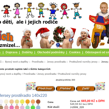
a
|
Doprava
|
Dobírky
|
Obchodní podmínky
|
Cookies
|
Odstoupení od s
mů
::
Bytový textil a doplňky
::
Prostěradla
::
Jersey prostěradla
::
Prodloužené rozměry jersey
:: Jersey 
ento produkt najdete také v těchto kategoriích:
ytový textil a doplňky / Prostěradla / Jersey prostěradla / Prodloužené rozměry jersey
aktuálně prohlížíte: 3/10
Jersey prostěradlo 140x220
665,00 Kč s DPH
Cena od:
Cena
549,59 Kč bez DPH
Kód zboží:
J-2006_220