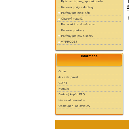
Pyžama, župany, spodní prádlo
d
Reflexní prvky a doplňky
Potřeby pro malé děti
Obalový materiál
Pomocníci do domácnosti
Dárkové poukazy
Potřeby pro psy a kočky
VÝPRODEJ
Informace
O nás
Jak nakupovat
GDPR
Kontakt
Dárkový kupón FAQ
Nezasílat newslatter
Odstoupení od smlouvy