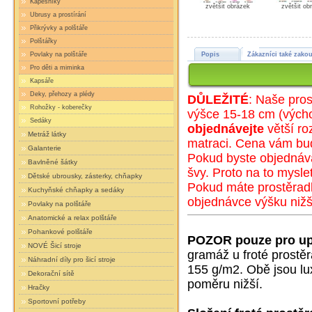
Kapesníky
zvětšit obrázek
zvětšit ob
Ubrusy a prostírání
Přikrývky a polštáře
Polštářky
Povlaky na polštáře
Popis
Zákazníci také zakou
Pro děti a miminka
Kapsáře
Deky, přehozy a plédy
DŮLEŽITÉ
: Naše pros
Rohožky - koberečky
výšce 15-18 cm (
výc
h
Sedáky
objednávejte
větší ro
Metráž látky
matraci. Cena vám bu
Galanterie
Pokud byste objednáva
Bavlněné šátky
švy. Proto na to mysle
Dětské ubrousky, zásterky, chňapky
Pokud máte prostěradl
Kuchyňské chňapky a sedáky
objednávce výšku nižš
Povlaky na polštáře
Anatomické a relax polštáře
Pohankové polštáře
POZOR pouze pro up
NOVÉ Šicí stroje
gramáž u froté prostě
Náhradní díly pro šicí stroje
155 g/m2. Obě jsou lux
Dekorační sítě
poměru nižší.
Hračky
Sportovní potřeby