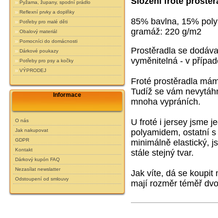
Složení froté prostěr
Pyžama, župany, spodní prádlo
Reflexní prvky a doplňky
85% bavlna, 15% pol
Potřeby pro malé děti
gramáž: 220 g/m2
Obalový materiál
Pomocníci do domácnosti
Prostěradla se dodáva
Dárkové poukazy
vyměnitelná - v případ
Potřeby pro psy a kočky
VÝPRODEJ
Froté prostěradla má
Tudíž se vám nevytáhn
Informace
mnoha vypráních.
U froté i jersey jsme 
O nás
Jak nakupovat
polyamidem, ostatní s
GDPR
minimálně elastický,
js
Kontakt
stále stejný tvar.
Dárkový kupón FAQ
Nezasílat newslatter
Jak víte, dá se koupit
Odstoupení od smlouvy
mají rozměr téměř dvo