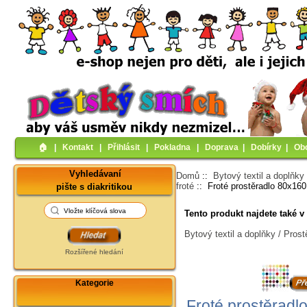
🏠︎
|
Kontakt
|
Přihlásit
|
Pokladna
|
Doprava
|
Dobírky
|
Ob
Vyhledávaní
Domů
::
Bytový textil a doplňky
froté
:: Froté prostěradlo 80x16
pište s diakritikou
Tento produkt najdete také v 
Bytový textil a doplňky / Prost
Rozšířené hledání
Kategorie
Froté prostěradl