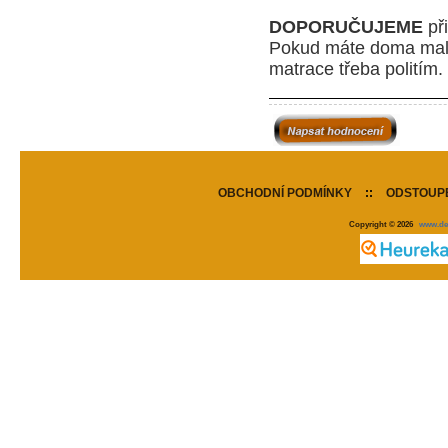
DOPORUČUJEME
při
P
okud máte doma malé 
matrace třeba politím.
OBCHODNÍ PODMÍNKY
::
ODSTOUPE
Copyright © 2026
www.de