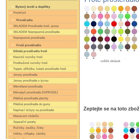
Bytový textil a doplňky
Povlečení
Prostěradla
SKLADEM Prostěradla froté, jersey
SKLADEM Nepropustná prostěradla
Nepropustná prostěradla
Froté prostěradla
Dětská prostěradla froté
Klasické rozměry froté
zvětšit obrázek
Prodloužené rozměry froté
Topper, přištýlka, kulaté prostěradlo froté
Jersey prostěradla
Jersey prostěradla s lycrou
Mikroflanel prostěradla
Mikroplyš prostěradla DOPRODEJ
Plátěná prostěradla plachty
Plátěná prostěradla do gumy
Zeptejte se na toto zbož
Napínací úchyty na prostěradla
Matracové chrániče
Separační potahy
Ručníky, osušky, žínky
Utěrky, chňapky, zástěry