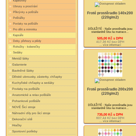
Kapesníky
Ubrusy a prostírání
Přikrývky a polštáře
Froté prostěradlo 140x200
(220g/m2)
Polštářky
Povlaky na polštáře
DŮLEŽITÉ : Naše prostěradla jsou
Pro děti a miminka
standardně šita na matrace...
Kapsáře
505,00 Kč s DPH
Deky, přehozy a plédy
417,36 Kč bez DPH
... více informací
Rohožky - koberečky
Sedáky
Metráž látky
Galanterie
Bavlněné šátky
Dětské ubrousky, zásterky, chňapky
Kuchyňské chňapky a sedáky
Povlaky na polštáře
Froté prostěradlo 200x200
(220g/m2)
Anatomické a relax polštáře
Pohankové polštáře
DŮLEŽITÉ : Naše prostěradla jsou
NOVÉ Šicí stroje
standardně šita na matrace...
Náhradní díly pro šicí stroje
735,00 Kč s DPH
607,44 Kč bez DPH
Dekorační sítě
... více informací
Hračky
Sportovní potřeby