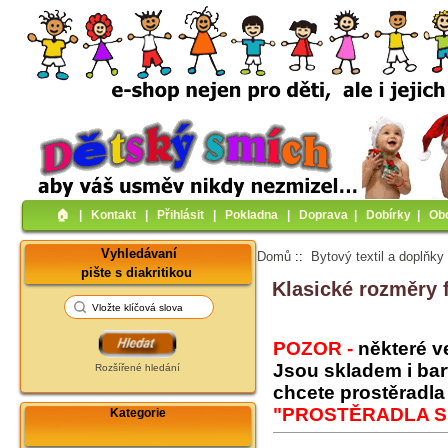
🏠︎
|
Kontakt
|
Přihlásit
|
Pokladna
|
Doprava
|
Dobírky
|
Ob
Vyhledávaní
Domů
::
Bytový textil a doplňky
pište s diakritikou
Klasické rozměry 
POZOR -
některé v
Jsou skladem i bar
Rozšířené hledání
chcete prostěradla 
"PROSTĚRADLA 
Kategorie