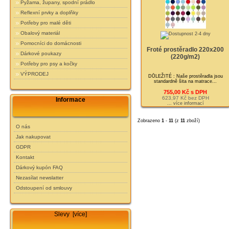
Pyžama, župany, spodní prádlo
Reflexní prvky a doplňky
Potřeby pro malé děti
Obalový materiál
Pomocníci do domácnosti
Froté prostěradlo 220x200
Dárkové poukazy
(220g/m2)
Potřeby pro psy a kočky
VÝPRODEJ
DŮLEŽITÉ : Naše prostěradla jsou
standardně šita na matrace...
755,00 Kč s DPH
623,97 Kč bez DPH
Informace
... více informací
Zobrazeno
1
-
11
(z
11
zboží)
O nás
Jak nakupovat
GDPR
Kontakt
Dárkový kupón FAQ
Nezasílat newslatter
Odstoupení od smlouvy
Slevy [více]