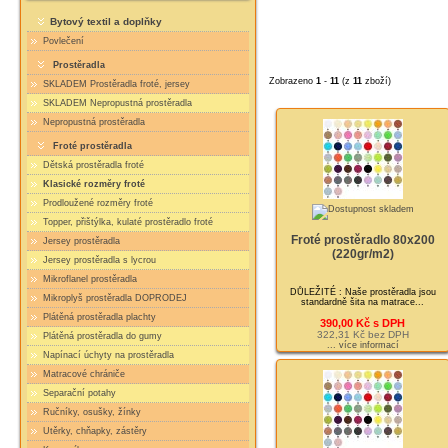
Bytový textil a doplňky
Povlečení
Prostěradla
Zobrazeno
1
-
11
(z
11
zboží)
SKLADEM Prostěradla froté, jersey
SKLADEM Nepropustná prostěradla
Nepropustná prostěradla
Froté prostěradla
Dětská prostěradla froté
Klasické rozměry froté
Prodloužené rozměry froté
Topper, přištýlka, kulaté prostěradlo froté
Froté prostěradlo 80x200
Jersey prostěradla
(220gr/m2)
Jersey prostěradla s lycrou
Mikroflanel prostěradla
DŮLEŽITÉ : Naše prostěradla jsou
Mikroplyš prostěradla DOPRODEJ
standardně šita na matrace...
Plátěná prostěradla plachty
390,00 Kč s DPH
322,31 Kč bez DPH
Plátěná prostěradla do gumy
... více informací
Napínací úchyty na prostěradla
Matracové chrániče
Separační potahy
Ručníky, osušky, žínky
Utěrky, chňapky, zástěry