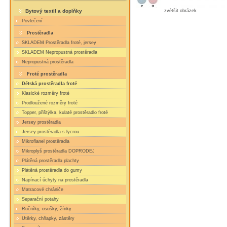
Bytový textil a doplňky
zvětšit obrázek
Povlečení
Prostěradla
SKLADEM Prostěradla froté, jersey
SKLADEM Nepropustná prostěradla
Nepropustná prostěradla
Froté prostěradla
Dětská prostěradla froté
Klasické rozměry froté
Prodloužené rozměry froté
Topper, přištýlka, kulaté prostěradlo froté
Jersey prostěradla
Jersey prostěradla s lycrou
Mikroflanel prostěradla
Mikroplyš prostěradla DOPRODEJ
Plátěná prostěradla plachty
Plátěná prostěradla do gumy
Napínací úchyty na prostěradla
Matracové chrániče
Separační potahy
Ručníky, osušky, žínky
Utěrky, chňapky, zástěry