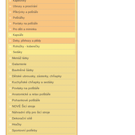
Kapesníky
Ubrusy a prostírání
Přikrývky a polštáře
Polštářky
Povlaky na polštáře
Pro děti a miminka
Kapsáře
Deky, přehozy a plédy
Rohožky - koberečky
Sedáky
Metráž látky
Galanterie
Bavlněné šátky
Dětské ubrousky, zásterky, chňapky
Kuchyňské chňapky a sedáky
Povlaky na polštáře
Anatomické a relax polštáře
Pohankové polštáře
NOVÉ Šicí stroje
Náhradní díly pro šicí stroje
Dekorační sítě
Hračky
Sportovní potřeby