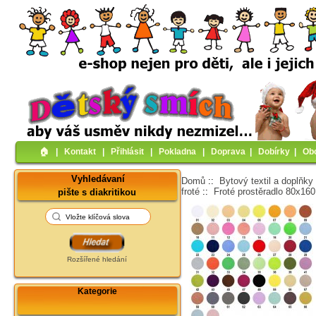
🏠︎
|
Kontakt
|
Přihlásit
|
Pokladna
|
Doprava
|
Dobírky
|
Ob
Vyhledávaní
Domů
::
Bytový textil a doplňky
froté
::
Froté prostěradlo 80x16
pište s diakritikou
Rozšířené hledání
Kategorie