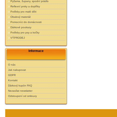
Pyžama, župany, spodní prádlo
Reflexní prvky a doplňky
Potřeby pro malé děti
Obalový materiál
Pomocníci do domácnosti
Dárkové poukazy
Potřeby pro psy a kočky
VÝPRODEJ
Informace
O nás
Jak nakupovat
GDPR
Kontakt
Dárkový kupón FAQ
Nezasílat newslatter
Odstoupení od smlouvy