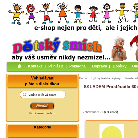
🏠︎
|
Kontakt
|
Přihlásit
|
Pokladna
|
Doprava
|
Dobírky
|
Ob
Vyhledávaní
Domů
::
Bytový textil a doplňky
::
Prostěrad
pište s diakritikou
SKLADEM Prostěradla 60
Zobrazeno
1
-
9
(z
9
zboží)
Rozšířené hledání
Kategorie