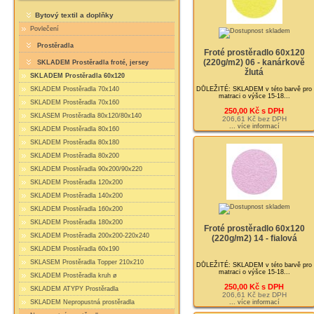
Bytový textil a doplňky
Povlečení
Prostěradla
Froté prostěradlo 60x120
(220g/m2) 06 - kanárkově
SKLADEM Prostěradla froté, jersey
žlutá
SKLADEM Prostěradla 60x120
DŮLEŽITÉ: SKLADEM v této barvě pro
SKLADEM Prostěradla 70x140
matraci o výšce 15-18...
SKLADEM Prostěradla 70x160
250,00 Kč s DPH
SKLASEM Prostěradla 80x120/80x140
206,61 Kč bez DPH
... více informací
SKLADEM Prostěradla 80x160
SKLADEM Prostěradla 80x180
SKLADEM Prostěradla 80x200
SKLADEM Prostěradla 90x200/90x220
SKLADEM Prostěradla 120x200
SKLADEM Prostěradla 140x200
SKLADEM Prostěradla 160x200
SKLADEM Prostěradla 180x200
Froté prostěradlo 60x120
SKLADEM Prostěradla 200x200-220x240
(220g/m2) 14 - fialová
SKLADEM Prostěradla 60x190
SKLASEM Prostěradla Topper 210x210
DŮLEŽITÉ: SKLADEM v této barvě pro
matraci o výšce 15-18...
SKLADEM Prostěradla kruh ø
250,00 Kč s DPH
SKLADEM ATYPY Prostěradla
206,61 Kč bez DPH
... více informací
SKLADEM Nepropustná prostěradla