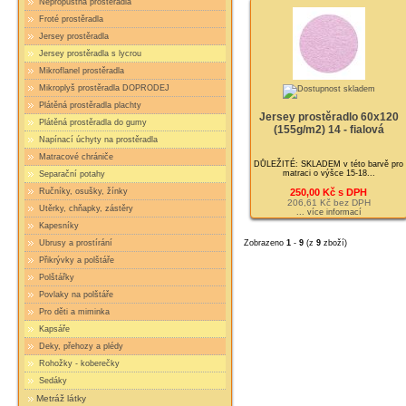
Nepropustná prostěradla
Froté prostěradla
Jersey prostěradla
Jersey prostěradla s lycrou
Mikroflanel prostěradla
Mikroplyš prostěradla DOPRODEJ
Plátěná prostěradla plachty
Jersey prostěradlo 60x120
Plátěná prostěradla do gumy
(155g/m2) 14 - fialová
Napínací úchyty na prostěradla
Matracové chrániče
DŮLEŽITÉ: SKLADEM v této barvě pro
matraci o výšce 15-18...
Separační potahy
250,00 Kč s DPH
Ručníky, osušky, žínky
206,61 Kč bez DPH
Utěrky, chňapky, zástěry
... více informací
Kapesníky
Zobrazeno
1
-
9
(z
9
zboží)
Ubrusy a prostírání
Přikrývky a polštáře
Polštářky
Povlaky na polštáře
Pro děti a miminka
Kapsáře
Deky, přehozy a plédy
Rohožky - koberečky
Sedáky
Metráž látky