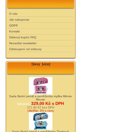
O nás
Jak nakupovat
GDPR
Kontakt
Dárkový kupón FAQ
Nezasílat newslatter
Odstoupení od smlouvy
Slevy [více]
Sada školní penál a peněženka myška Minnie
Mouse
329,00 Kč s DPH
338,00 Kč
271,90 Kč bez DPH
Ušetříte: 3% z ceny
Sada školní penál a peněženka Tlapková