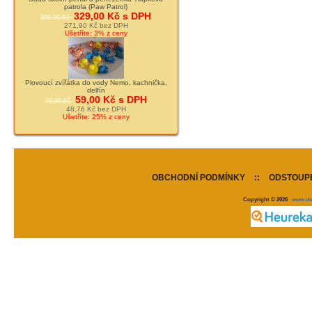
patrola (Paw Patrol)
329,00 Kč s DPH
338,00 Kč
271,90 Kč bez DPH
Ušetříte: 3% z ceny
Plovoucí zvířátka do vody Nemo, kachnička,
delfín
59,00 Kč s DPH
79,00 Kč
48,76 Kč bez DPH
Ušetříte: 25% z ceny
OBCHODNÍ PODMÍNKY
::
ODSTOUPE
Copyright © 2026
www.de