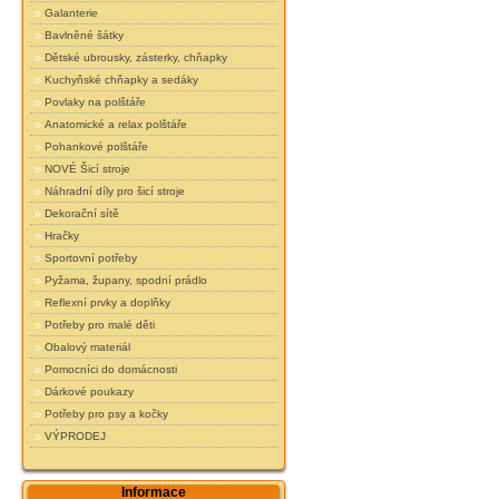
Galanterie
Bavlněné šátky
Dětské ubrousky, zásterky, chňapky
Kuchyňské chňapky a sedáky
Povlaky na polštáře
Anatomické a relax polštáře
Pohankové polštáře
NOVÉ Šicí stroje
Náhradní díly pro šicí stroje
Dekorační sítě
Hračky
Sportovní potřeby
Pyžama, župany, spodní prádlo
Reflexní prvky a doplňky
Potřeby pro malé děti
Obalový materiál
Pomocníci do domácnosti
Dárkové poukazy
Potřeby pro psy a kočky
VÝPRODEJ
Informace