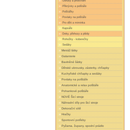
Ubrusy a prostírání
Přikrývky a polštáře
Polštářky
Povlaky na polštáře
Pro děti a miminka
Kapsáře
Deky, přehozy a plédy
Rohožky - koberečky
Sedáky
Metráž látky
Galanterie
Bavlněné šátky
Dětské ubrousky, zásterky, chňapky
Kuchyňské chňapky a sedáky
Povlaky na polštáře
Anatomické a relax polštáře
Pohankové polštáře
NOVÉ Šicí stroje
Náhradní díly pro šicí stroje
Dekorační sítě
Hračky
Sportovní potřeby
Pyžama, župany, spodní prádlo