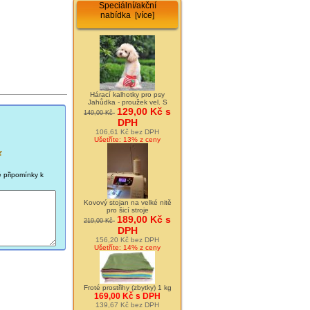
Speciální/akční
nabídka [více]
Hárací kalhotky pro psy
Jahůdka - proužek vel. S
129,00 Kč s
149,00 Kč
DPH
106,61 Kč bez DPH
Ušetříte: 13% z ceny
é připomínky k
Kovový stojan na velké nitě
pro šicí stroje
189,00 Kč s
219,00 Kč
DPH
156,20 Kč bez DPH
Ušetříte: 14% z ceny
Froté prostřihy (zbytky) 1 kg
169,00 Kč s DPH
139,67 Kč bez DPH