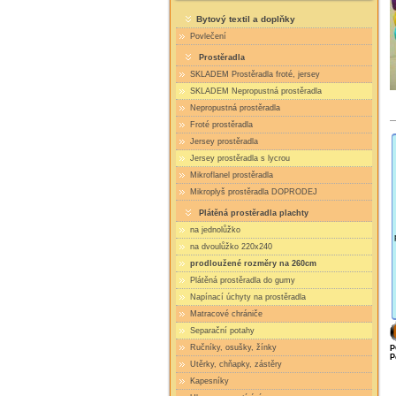
Bytový textil a doplňky
Povlečení
Prostěradla
SKLADEM Prostěradla froté, jersey
SKLADEM Nepropustná prostěradla
Nepropustná prostěradla
Froté prostěradla
Jersey prostěradla
Jersey prostěradla s lycrou
Mikroflanel prostěradla
Mikroplyš prostěradla DOPRODEJ
Plátěná prostěradla plachty
na jednolůžko
na dvoulůžko 220x240
prodloužené rozměry na 260cm
Plátěná prostěradla do gumy
Napínací úchyty na prostěradla
Matracové chrániče
Separační potahy
Ručníky, osušky, žínky
P
P
Utěrky, chňapky, zástěry
Kapesníky