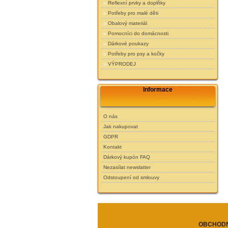
Reflexní prvky a doplňky
Potřeby pro malé děti
Obalový materiál
Pomocníci do domácnosti
Dárkové poukazy
Potřeby pro psy a kočky
VÝPRODEJ
Informace
O nás
Jak nakupovat
GDPR
Kontakt
Dárkový kupón FAQ
Nezasílat newslatter
Odstoupení od smlouvy
OBCHODN