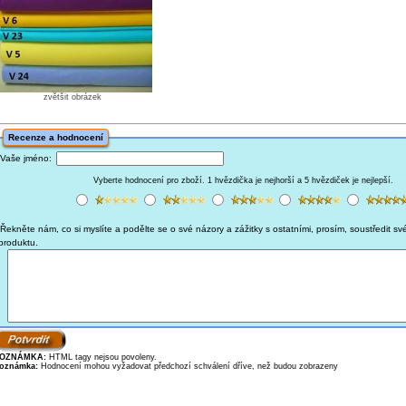
zvětšit obrázek
Recenze a hodnocení
Vaše jméno:
Vyberte hodnocení pro zboží. 1 hvězdička je nejhorší a 5 hvězdiček je nejlepší.
Řekněte nám, co si myslíte a podělte se o své názory a zážitky s ostatními, prosím, soustředit sv
produktu.
OZNÁMKA:
HTML tagy nejsou povoleny.
oznámka:
Hodnocení mohou vyžadovat předchozí schválení dříve, než budou zobrazeny