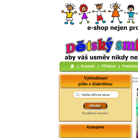
🏠︎
|
Kontakt
|
Přihlásit
|
Pokladn
Vyhledávaní
Do
pros
pište s diakritikou
Rozšířené hledání
Kategorie