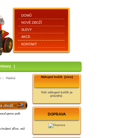
DOMŮ
NOVÉ ZBOŽÍ
SLEVY
AKCE
KONTAKT
mlouvy
|
Nákupní košík [více]
m
::
Plátěné
Váš nákupní košík je
prázdný.
DOPRAVA