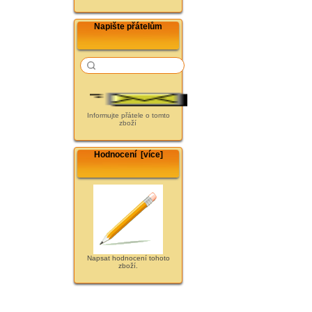
Napište přátelům
Informujte přátele o tomto
zboží
Hodnocení [více]
Napsat hodnocení tohoto
zboží.