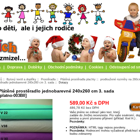
a
|
Doprava
|
Dobírky
|
Obchodní podmínky
|
Cookies
|
Odstoupení od s
mů
::
Bytový textil a doplňky
::
Prostěradla
::
Plátěná prostěradla plachty
::
prodloužené rozměry na 260c
těradlo jednobarevné 240x260 cm 3. sada
:: Dotazy
Plátěné prostěradlo jednobarevné 240x260 cm 3. sada
[platno-003BII]
589,00 Kč s DPH
486,78 Kč bez DPH
Vaše jméno se zobrazí jako text, který
zadáte do
Jm0no recenzenta
. Pro vaše soukromí, doporučujeme ps8t
jeméno a první písmeno příjmení (příklad: Krel H.) .
Poznámky:
POZNÁMKA:
HTML tagy nejsou povoleny.
Poznámka:
Hodnocení mohou vyžadovat předchozí schválení dříve, než
budou zobrazeny