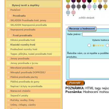
Bytový textil a doplňky
Povlečení
Prostěradla
zvětšit obrázek
SKLADEM Prostěradla froté, jersey
SKLADEM Nepropustná prostěradla
Recenze a hodnocení
Nepropustná prostěradla
Vaše jméno:
Froté prostěradla
Vyberte hodnocen
Dětská prostěradla froté
Klasické rozměry froté
Prodloužené rozměry froté
Řekněte nám, co si myslíte a podělte 
Topper, přištýlka, kulaté prostěradlo froté
produktu.
Jersey prostěradla
Jersey prostěradla s lycrou
Mikroflanel prostěradla
Mikroplyš prostěradla DOPRODEJ
Plátěná prostěradla plachty
Plátěná prostěradla do gumy
Napínací úchyty na prostěradla
POZNÁMKA:
HTML tagy nejso
Matracové chrániče
Poznámka:
Hodnocení mohou 
Separační potahy
Ručníky, osušky, žínky
Utěrky, chňapky, zástěry