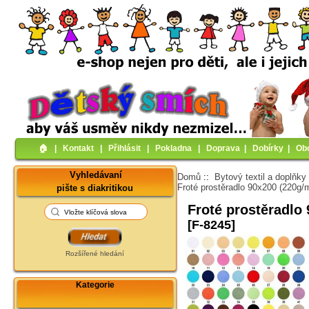
🏠︎
|
Kontakt
|
Přihlásit
|
Pokladna
|
Doprava
|
Dobírky
|
Ob
Vyhledávaní
Domů
::
Bytový textil a doplňky
Froté prostěradlo 90x200 (220g/
pište s diakritikou
Froté prostěradlo
[F-8245]
Rozšířené hledání
Kategorie