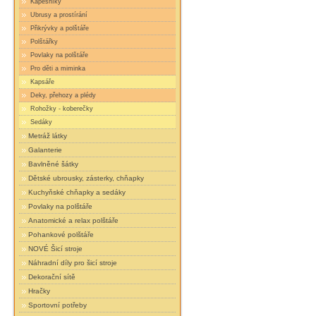
Kapesníky
Ubrusy a prostírání
Přikrývky a polštáře
Polštářky
Povlaky na polštáře
Pro děti a miminka
Kapsáře
Deky, přehozy a plédy
Rohožky - koberečky
Sedáky
Metráž látky
Galanterie
Bavlněné šátky
Dětské ubrousky, zásterky, chňapky
Kuchyňské chňapky a sedáky
Povlaky na polštáře
Anatomické a relax polštáře
Pohankové polštáře
NOVÉ Šicí stroje
Náhradní díly pro šicí stroje
Dekorační sítě
Hračky
Sportovní potřeby