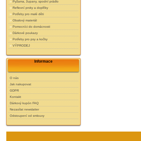
Pyžama, župany, spodní prádlo
Reflexní prvky a doplňky
Potřeby pro malé děti
Obalový materiál
Pomocníci do domácnosti
Dárkové poukazy
Potřeby pro psy a kočky
VÝPRODEJ
Informace
O nás
Jak nakupovat
GDPR
Kontakt
Dárkový kupón FAQ
Nezasílat newslatter
Odstoupení od smlouvy