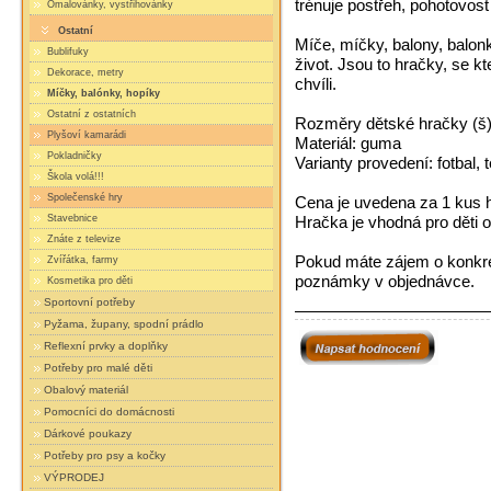
trénuje postřeh, pohotovost
Omalovánky, vystřihovánky
Ostatní
Míče, míčky, balony, balonky
Bublifuky
život. Jsou to hračky, se kt
Dekorace, metry
chvíli.
Míčky, balónky, hopíky
Ostatní z ostatních
Rozměry dětské hračky (š
Plyšoví kamarádi
Materiál: guma
Pokladničky
Varianty provedení: fotbal, 
Škola volá!!!
Společenské hry
Cena je uvedena za 1 kus 
Stavebnice
Hračka je vhodná pro děti o
Znáte z televize
Pokud máte zájem o konkrét
Zvířátka, farmy
poznámky v objednávce.
Kosmetika pro děti
Sportovní potřeby
Pyžama, župany, spodní prádlo
Reflexní prvky a doplňky
Potřeby pro malé děti
Obalový materiál
Pomocníci do domácnosti
Dárkové poukazy
Potřeby pro psy a kočky
VÝPRODEJ