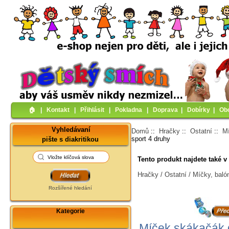
🏠︎
|
Kontakt
|
Přihlásit
|
Pokladna
|
Doprava
|
Dobírky
|
Ob
Vyhledávaní
Domů
::
Hračky
::
Ostatní
::
Mí
sport 4 druhy
pište s diakritikou
Tento produkt najdete také v 
Hračky / Ostatní / Míčky, baló
Rozšířené hledání
Kategorie
Míček skákačák 