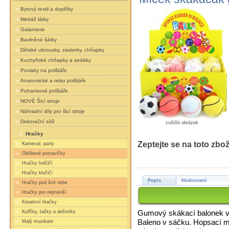
Bytový textil a doplňky
Metráž látky
Galanterie
Bavlněné šátky
Dětské ubrousky, zásterky, chňapky
Kuchyňské chňapky a sedáky
Povlaky na polštáře
Anatomické a relax polštáře
Pohankové polštáře
NOVÉ Šicí stroje
Náhradní díly pro šicí stroje
Dekorační sítě
zvětšit obrázek
Hračky
Zeptejte se na toto zbož
Karneval, party
Oblíbené postavičky
Hračky holčičí
Hračky klučičí
Popis
Hodnocení
Hračky pod širé nebe
Hračky pro nejmenší
Kreativní hračky
Gumový skákací balonek ve 
Kufříky, tašky a deštníky
Baleno v sáčku. Hopsací mí
Malý muzikant