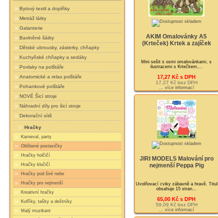
Bytový textil a doplňky
Metráž látky
Galanterie
AKIM Omalovánky A5
Bavlněné šátky
(Krteček) Krtek a zajíček
Dětské ubrousky, zásterky, chňapky
Kuchyňské chňapky a sedáky
Mini sešit s osmi omalovánkami, s
ilustracemi s Krtečkem,...
Povlaky na polštáře
17,27 Kč s DPH
Anatomické a relax polštáře
17,27 Kč bez DPH
Pohankové polštáře
... více informací
NOVÉ Šicí stroje
Náhradní díly pro šicí stroje
Dekorační sítě
Hračky
Karneval, party
Oblíbené postavičky
Hračky holčičí
JIRI MODELS Malování pro
Hračky klučičí
nejmenší Peppa Pig
Hračky pod širé nebe
Hračky pro nejmenší
Uvolňovací cviky zábavně a hravě. Titul
obsahuje 15 stran...
Kreativní hračky
65,00 Kč s DPH
Kufříky, tašky a deštníky
59,09 Kč bez DPH
... více informací
Malý muzikant