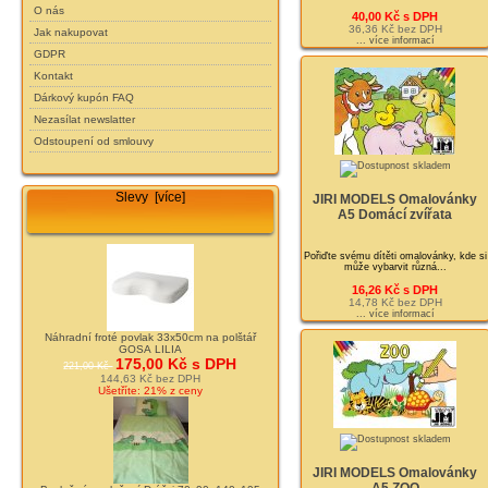
O nás
40,00 Kč s DPH
36,36 Kč bez DPH
Jak nakupovat
... více informací
GDPR
Kontakt
Dárkový kupón FAQ
Nezasílat newslatter
Odstoupení od smlouvy
Slevy [více]
JIRI MODELS Omalovánky
A5 Domácí zvířata
Pořiďte svému dítěti omalovánky, kde si
může vybarvit různá...
16,26 Kč s DPH
14,78 Kč bez DPH
... více informací
Náhradní froté povlak 33x50cm na polštář
GOSA LILIA
175,00 Kč s DPH
221,00 Kč
144,63 Kč bez DPH
Ušetříte: 21% z ceny
JIRI MODELS Omalovánky