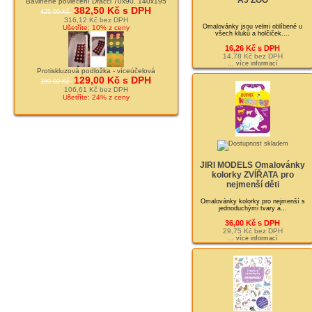
A5 ZOO
Bavlněné povlečení Dráčci 70x90, 140x195
382,50 Kč s DPH
425,00 Kč
316,12 Kč bez DPH
Omalovánky jsou velmi oblíbené u
Ušetříte: 10% z ceny
všech kluků a holčiček....
16,26 Kč s DPH
14,78 Kč bez DPH
... více informací
Protiskluzová podložka - víceúčelová
129,00 Kč s DPH
169,00 Kč
106,61 Kč bez DPH
Ušetříte: 24% z ceny
JIRI MODELS Omalovánky
kolorky ZVÍŘATA pro
nejmenší děti
Omalovánky kolorky pro nejmenší s
jednoduchými tvary a...
36,00 Kč s DPH
29,75 Kč bez DPH
... více informací