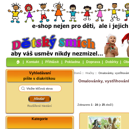
🏠︎
|
Kontakt
|
Přihlásit
|
Pokladna
|
Doprava
|
Dobírky
|
Ob
Vyhledávaní
Domů
::
Hračky
:: Omalovánky, vystřihová
pište s diakritikou
Omalovánky, vystřihován
Zobrazeno
1
-
24
(z
25
zboží)
Rozšířené hledání
Kategorie