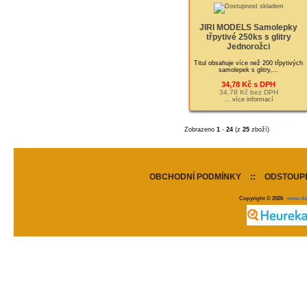
JIRI MODELS Samolepky
třpytivé 250ks s glitry
Jednorožci
Titul obsahuje více než 200 třpytivých
samolepek s glitry,...
34,78 Kč s DPH
34,78 Kč bez DPH
... více informací
Zobrazeno
1
-
24
(z
25
zboží)
OBCHODNÍ PODMÍNKY
::
ODSTOUPE
Copyright © 2026
www.de