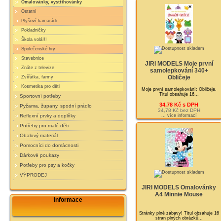
Omalovánky, vystřihovánky
Ostatní
Plyšoví kamarádi
Pokladničky
Škola volá!!!
Společenské hry
Stavebnice
JIRI MODELS Moje první
Znáte z televize
samolepkování 340+
Obličeje
Zvířátka, farmy
Kosmetika pro děti
Moje první samolepkování: Obličeje.
Titul obsahuje 16...
Sportovní potřeby
34,78 Kč s DPH
Pyžama, župany, spodní prádlo
34,78 Kč bez DPH
... více informací
Reflexní prvky a doplňky
Potřeby pro malé děti
Obalový materiál
Pomocníci do domácnosti
Dárkové poukazy
Potřeby pro psy a kočky
VÝPRODEJ
JIRI MODELS Omalovánky
A4 Minnie Mouse
Informace
Stránky plné zábavy! Titul obsahuje 16
stran plných obrázků...