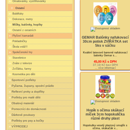
Omalovánky, vystřihovánky
Ostatní
Bublifuky
Dekorace, metry
Míčky, balónky, hopíky
Ostatní z ostatních
Plyšoví kamarádi
GEMAR Balónky nafukovací
30cm potisk ZVÍŘÁTKA set
Pokladničky
5ks v sáčku
Škola volá!!!
Společenské hry
Kvalitní latexové barevné nafukovací
balonky Gemar s...
Stavebnice
45,00 Kč s DPH
Znáte z televize
37,19 Kč bez DPH
... více informací
Zvířátka, farmy
Kosmetika pro děti
Sportovní potřeby
Pyžama, župany, spodní prádlo
Reflexní prvky a doplňky
Potřeby pro malé děti
Obalový materiál
Pomocníci do domácnosti
Hopík s očima skákací
míček 3cm hopskulička
Dárkové poukazy
různé druhy plast
Potřeby pro psy a kočky
Hopskulka veselý plastový smajlík s
VÝPRODEJ
očima, skákačák v...