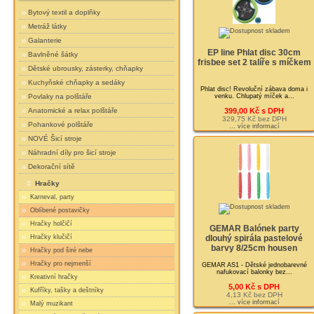
Bytový textil a doplňky
Metráž látky
Galanterie
EP line Phlat disc 30cm
Bavlněné šátky
frisbee set 2 talíře s míčkem
Dětské ubrousky, zásterky, chňapky
Kuchyňské chňapky a sedáky
Phlat disc! Revoluční zábava doma i
venku. Chlupatý míček a...
Povlaky na polštáře
399,00 Kč s DPH
Anatomické a relax polštáře
329,75 Kč bez DPH
Pohankové polštáře
... více informací
NOVÉ Šicí stroje
Náhradní díly pro šicí stroje
Dekorační sítě
Hračky
Karneval, party
Oblíbené postavičky
Hračky holčičí
GEMAR Balónek party
Hračky klučičí
dlouhý spirála pastelové
barvy 8/25cm housen
Hračky pod širé nebe
Hračky pro nejmenší
GEMAR AS1 - Dětské jednobarevné
nafukovací balonky bez...
Kreativní hračky
5,00 Kč s DPH
Kufříky, tašky a deštníky
4,13 Kč bez DPH
... více informací
Malý muzikant