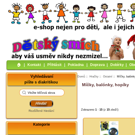
🏠︎
|
Kontakt
|
Přihlásit
|
Pokladna
|
Doprava
|
Dobírky
|
Ob
Vyhledávaní
Domů
::
Hračky
::
Ostatní
:: Míčky, balónk
pište s diakritikou
Míčky, balónky, hopíky
Zobrazeno
1
-
15
(z
15
zboží)
Rozšířené hledání
Kategorie