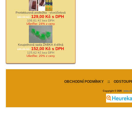
Protiskluzová podložka - víceúčelová
129,00 Kč s DPH
169,00 Kč
106,61 Kč bez DPH
Ušetříte: 24% z ceny
Koupelnová sada ŽABKA 4-dílná
152,00 Kč s DPH
190,00 Kč
125,62 Kč bez DPH
Ušetříte: 20% z ceny
OBCHODNÍ PODMÍNKY
::
ODSTOUPE
Copyright © 2026
www.de