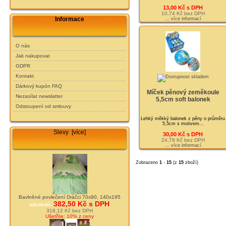
13,00 Kč s DPH
10,74 Kč bez DPH
Informace
... více informací
O nás
Jak nakupovat
GDPR
Kontakt
Dárkový kupón FAQ
Míček pěnový zeměkoule
Nezasílat newslatter
5,5cm soft balonek
Odstoupení od smlouvy
Lehký měkký balonek z pěny o průměru
5,5cm s motivem...
Slevy [více]
30,00 Kč s DPH
24,79 Kč bez DPH
... více informací
Zobrazeno
1
-
15
(z
15
zboží)
Bavlněné povlečení Dráčci 70x90, 140x195
382,50 Kč s DPH
425,00 Kč
316,12 Kč bez DPH
Ušetříte: 10% z ceny