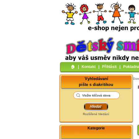
🏠︎
|
Kontakt
|
Přihlásit
|
Pokladn
Vyhledávaní
Do
pište s diakritikou
Rozšířené hledání
Kategorie