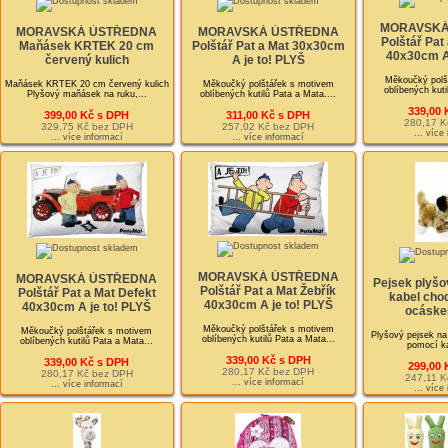
MORAVSKÁ
MORAVSKÁ ÚSTŘEDNA
MORAVSKÁ ÚSTŘEDNA
Polštář Pat
Maňásek KRTEK 20 cm
Polštář Pat a Mat 30x30cm
40x30cm A 
červený kulich
A je to! PLYŠ
Měkoučký polš
Maňásek KRTEK 20 cm červený kulich
Měkoučký polštářek s motivem
oblíbených kuti
Plyšový maňásek na ruku,...
oblíbených kutilů Pata a Mata....
339,00 
399,00 Kč s DPH
311,00 Kč s DPH
280,17 K
329,75 Kč bez DPH
257,02 Kč bez DPH
... více
... více informací
... více informací
MORAVSKÁ ÚSTŘEDNA
MORAVSKÁ ÚSTŘEDNA
Pejsek plyšo
Polštář Pat a Mat Žebřík
Polštář Pat a Mat Defekt
kabel chod
40x30cm A je to! PLYŠ
40x30cm A je to! PLYŠ
ocáske
Měkoučký polštářek s motivem
Měkoučký polštářek s motivem
Plyšový pejsek na
oblíbených kutilů Pata a Mata...
oblíbených kutilů Pata a Mata...
pomocí ka
339,00 Kč s DPH
339,00 Kč s DPH
299,00 
280,17 Kč bez DPH
280,17 Kč bez DPH
247,11 K
... více informací
... více informací
... více