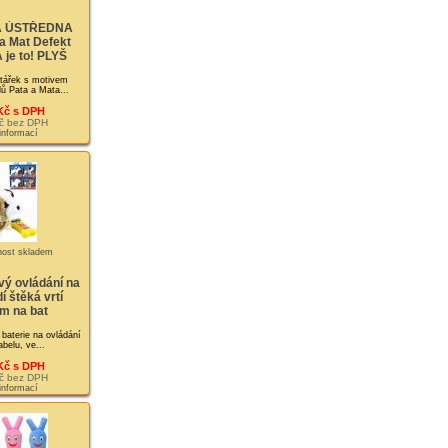
 ÚSTŘEDNA
 a Mat Defekt
je to! PLYŠ
tářek s motivem
lů Pata a Mata...
Kč s DPH
č bez DPH
 informací
vý ovládání na
í štěká vrtí
m na bat
 baterie na ovládání
belu, ve...
Kč s DPH
č bez DPH
 informací