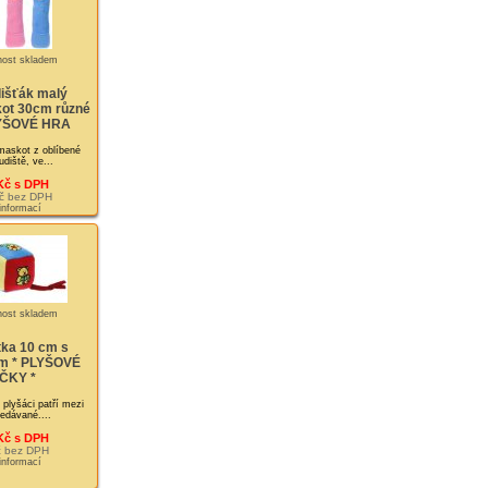
išťák malý
ot 30cm různé
LYŠOVÉ HRA
maskot z oblíbené
udiště, ve...
Kč s DPH
č bez DPH
 informací
ka 10 cm s
cm * PLYŠOVÉ
ČKY *
 plyšáci patří mezi
ledávané....
Kč s DPH
č bez DPH
 informací