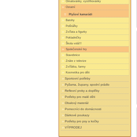
Omalovánky, vystřihovánky
Ostatní
Plyšoví kamarádi
Batohy
Polštářky
Zvířata a figurky
Pokladničky
Škola volá!!!
Společenské hry
Stavebnice
Znáte z televize
Zvířátka, farmy
Kosmetika pro děti
Sportovní potřeby
Pyžama, župany, spodní prádlo
Reflexní prvky a doplňky
Potřeby pro malé děti
Obalový materiál
Pomocníci do domácnosti
Dárkové poukazy
Potřeby pro psy a kočky
VÝPRODEJ