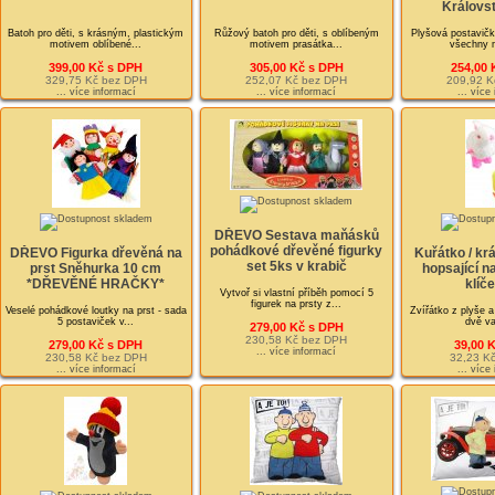
Královst
Batoh pro děti, s krásným, plastickým
Růžový batoh pro děti, s oblíbeným
Plyšová postavičk
motivem oblíbené...
motivem prasátka...
všechny m
399,00 Kč s DPH
305,00 Kč s DPH
254,00 
329,75 Kč bez DPH
252,07 Kč bez DPH
209,92 K
... více informací
... více informací
... více
DŘEVO Sestava maňásků
pohádkové dřevěné figurky
DŘEVO Figurka dřevěná na
Kuřátko / krá
set 5ks v krabič
prst Sněhurka 10 cm
hopsající n
*DŘEVĚNÉ HRAČKY*
klíče
Vytvoř si vlastní příběh pomocí 5
figurek na prsty z...
Veselé pohádkové loutky na prst - sada
Zvířátko z plyše a
5 postaviček v...
dvě va
279,00 Kč s DPH
230,58 Kč bez DPH
279,00 Kč s DPH
39,00 
... více informací
230,58 Kč bez DPH
32,23 K
... více informací
... více