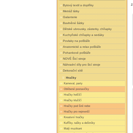
Z
Bytový textil a doplňky
Metráž látky
Galanterie
Bavlněné šátky
Dětské ubrousky, zásterky, chňapky
Kuchyňské chňapky a sedáky
Povlaky na polštáře
Anatomické a relax polštáře
Pohankové polštáře
NOVÉ Šicí stroje
Náhradní díly pro šicí stroje
Dekorační sítě
Hračky
Karneval, party
Oblíbené postavičky
Hračky holčičí
Hračky klučičí
Hračky pod širé nebe
Hračky pro nejmenší
Kreativní hračky
Kufříky, tašky a deštníky
Malý muzikant