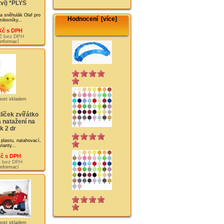
ví) *PLYŠ
a sněhulák Olaf pro
Hodnocení [více]
ilovníky...
Kč s DPH
č bez DPH
 informací
líček zvířátko
a natažení na
k 2 dr
 plastu, natahovací,
rianty...
Kč s DPH
č bez DPH
 informací