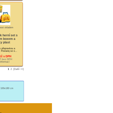
 herní set s
m boxem a
y plast
s přepravkou a
 Postarej se o...
Kč s DPH
č bez DPH
 informací
1
2
[Další >>]
ý 100x180 cm