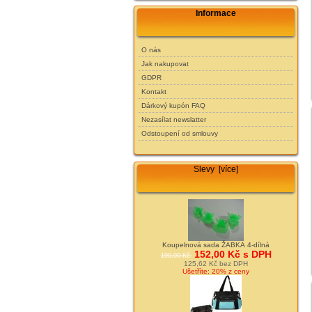
Informace
O nás
Jak nakupovat
GDPR
Kontakt
Dárkový kupón FAQ
Nezasílat newslatter
Odstoupení od smlouvy
Slevy [více]
Koupelnová sada ŽABKA 4-dílná
152,00 Kč s DPH
190,00 Kč
125,62 Kč bez DPH
Ušetříte: 20% z ceny