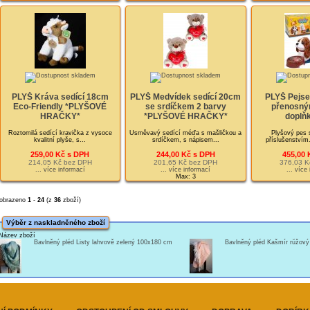
PLYŠ Kráva sedící 18cm
PLYŠ Medvídek sedící 20cm
PLYŠ Pejsek
Eco-Friendly *PLYŠOVÉ
se srdíčkem 2 barvy
přenosný
HRAČKY*
*PLYŠOVÉ HRAČKY*
doplňk
Roztomilá sedící kravička z vysoce
Usměvavý sedící méďa s mašličkou a
Plyšový pes 
kvalitní plyše, s...
srdíčkem, s nápisem...
příslušenstvím.
259,00 Kč s DPH
244,00 Kč s DPH
455,00 
214,05 Kč bez DPH
201,65 Kč bez DPH
376,03 K
... více informací
... více informací
... více
Max: 3
obrazeno
1
-
24
(z
36
zboží)
Výběr z naskladněného zboží
Název zboží
Bavlněný pléd Listy lahvově zelený 100x180 cm
Bavlněný pléd Kašmír růžov