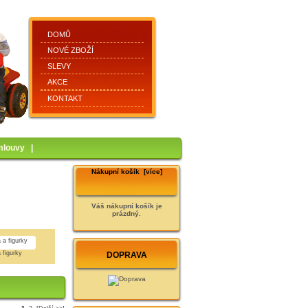
DOMŮ
NOVÉ ZBOŽÍ
SLEVY
AKCE
KONTAKT
mlouvy
|
Nákupní košík [více]
Váš nákupní košík je
prázdný.
 figurky
DOPRAVA