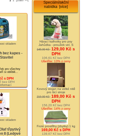
1
2
[Další >>]
Speciální/akční
nabídka [více]
Hárací kalhotky pro psy
Jahůdka - proužek vel. S
129,00 Kč s
149,00 Kč
h bez kapes -
DPH
Stavitel
106,61 Kč bez DPH
Ušetříte: 13% z ceny
žek pro všechny
í si oblíbili...
Kč s DPH
č bez DPH
 informací
Kovový stojan na velké nitě
pro šicí stroje
189,00 Kč s
219,00 Kč
DPH
156,20 Kč bez DPH
Ušetříte: 14% z ceny
Froté prostřihy (zbytky) 1 kg
laf třpytivý
169,00 Kč s DPH
n II (Ledové
139,67 Kč bez DPH