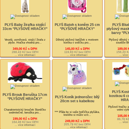
PLYŠ Baby žirafka stojící
PLYŠ Batoh s koněm 25 cm
PLYŠ Blud
33cm *PLYŠOVÉ HRAČKY*
*PLYŠOVÉ HRAČKY*
plyšový mask
barvy *P
Veselá, usměvavá. stojící žirafa z
Dětský plyšový batůžek s motivem
Plyšový dětský 
plyše. Hračka vhodná pro...
koníka v srdíčku pro...
soutěže Bl
349,00 Kč s DPH
145,00 Kč s DPH
189,00 
288,43 Kč bez DPH
119,83 Kč bez DPH
156,20 K
... více informací
... více informací
... více
PLYŠ Kost
PLYŠ Brouk Beruška 17cm
kostkou 6 
PLYŠ Koník jednorožec bílý
*PLYŠOVÉ HRAČKY*
HRA
20cm set s kabelkou
Plyšové hračky a
Charakteristický brouček Slunéčko
velmi vyh
*** Přála by si vaše holčička plyšáka,
sedmitečné, beruška pro...
kterého si může vzít...
105,00 
199,00 Kč s DPH
86,78 K
249,00 Kč s DPH
164,46 Kč bez DPH
... více
205,79 Kč bez DPH
... více informací
... více informací