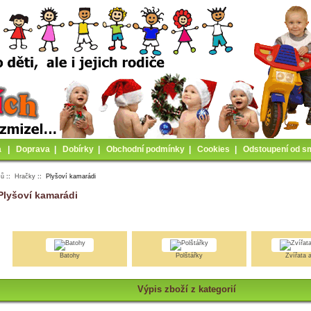
a
|
Doprava
|
Dobírky
|
Obchodní podmínky
|
Cookies
|
Odstoupení od s
mů
::
Hračky
:: Plyšoví kamarádi
Plyšoví kamarádi
Batohy
Polštářky
Zvířata a
Výpis zboží z kategorií