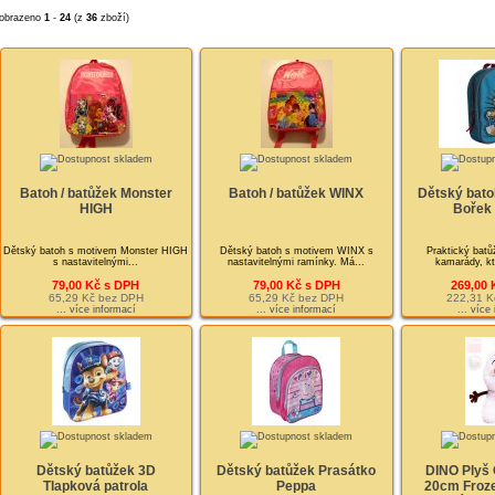
obrazeno
1
-
24
(z
36
zboží)
Batoh / batůžek Monster
Batoh / batůžek WINX
Dětský bato
HIGH
Bořek 
Dětský batoh s motivem Monster HIGH
Dětský batoh s motivem WINX s
Praktický batů
s nastavitelnými...
nastavitelnými ramínky. Má...
kamarády, kteř
79,00 Kč s DPH
79,00 Kč s DPH
269,00 
65,29 Kč bez DPH
65,29 Kč bez DPH
222,31 K
... více informací
... více informací
... více
Dětský batůžek 3D
Dětský batůžek Prasátko
DINO Plyš O
Tlapková patrola
Peppa
20cm Froze