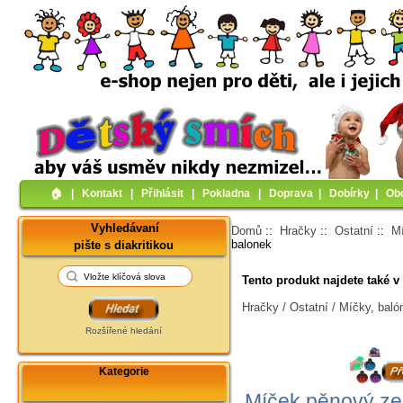
🏠︎
|
Kontakt
|
Přihlásit
|
Pokladna
|
Doprava
|
Dobírky
|
Ob
Vyhledávaní
Domů
::
Hračky
::
Ostatní
::
Mí
balonek
pište s diakritikou
Tento produkt najdete také v 
Hračky / Ostatní / Míčky, baló
Rozšířené hledání
Kategorie
Míček pěnový ze