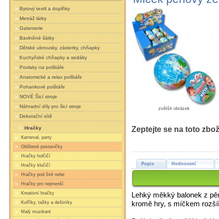
Bytový textil a doplňky
Metráž látky
Galanterie
Bavlněné šátky
Dětské ubrousky, zásterky, chňapky
Kuchyňské chňapky a sedáky
Povlaky na polštáře
Anatomické a relax polštáře
Pohankové polštáře
NOVÉ Šicí stroje
Náhradní díly pro šicí stroje
zvětšit obrázek
Dekorační sítě
Zeptejte se na toto zbož
Hračky
Karneval, party
Oblíbené postavičky
Hračky holčičí
Popis
Hodnocení
Hračky klučičí
Hračky pod širé nebe
Hračky pro nejmenší
Kreativní hračky
Lehký měkký balonek z pěn
kromě hry, s míčkem rozšíří
Kufříky, tašky a deštníky
Malý muzikant