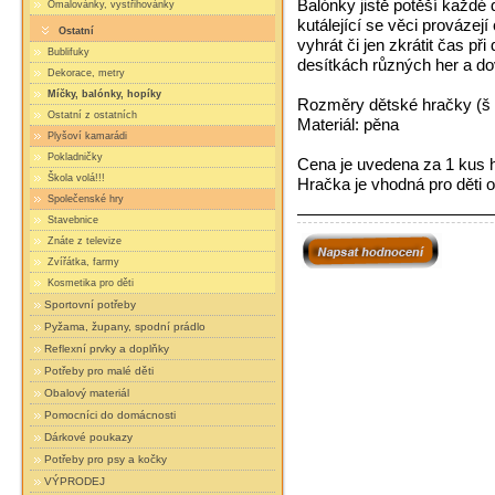
Balónky jistě potěší každé d
Omalovánky, vystřihovánky
kutálející se věci provázejí
Ostatní
vyhrát či jen zkrátit čas při
Bublifuky
desítkách různých her a dov
Dekorace, metry
Míčky, balónky, hopíky
Rozměry dětské hračky (š v
Ostatní z ostatních
Materiál: pěna
Plyšoví kamarádi
Pokladničky
Cena je uvedena za 1 kus 
Škola volá!!!
Hračka je vhodná pro děti o
Společenské hry
Stavebnice
Znáte z televize
Zvířátka, farmy
Kosmetika pro děti
Sportovní potřeby
Pyžama, župany, spodní prádlo
Reflexní prvky a doplňky
Potřeby pro malé děti
Obalový materiál
Pomocníci do domácnosti
Dárkové poukazy
Potřeby pro psy a kočky
VÝPRODEJ