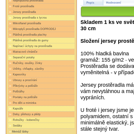
Nepropustná prostěradla
Popis
Hodnocení
Froté prostěradla
Jersey prostěradla
Jersey prostěradla s lycrou
Skladem 1 ks ve svě
Mikroflanel prostěradla
30 cm
Mikroplyš prostěradla DOPRODEJ
Plátěná prostěradla plachty
Složení jersey prostě
Plátěná prostěradla do gumy
Napínací úchyty na prostěradla
Matracové chrániče
100% hladká bavlna
Separační potahy
gramáž: 155 g/m2
ve
-
Ručníky, osušky, žínky
Prostěradla se dodáva
Utěrky, chňapky, zástěry
vyměnitelná - v případ
Kapesníky
Ubrusy a prostírání
Jersey prostěradla m
Přikrývky a polštáře
vám nevytáhnou a mají
Polštářky
vypráních.
Povlaky na polštáře
Pro děti a miminka
Kapsáře
U froté i jersey jsme 
Deky, přehozy a plédy
polyamidem, ostatní s
Rohožky - koberečky
minimálně elastický,
js
Sedáky
stále stejný tvar.
Metráž látky