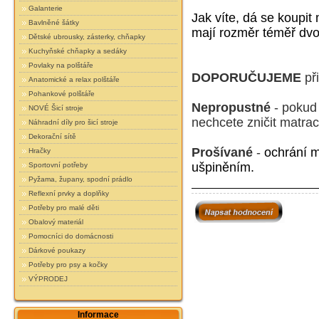
Galanterie
Jak víte, dá se koupit
Bavlněné šátky
mají rozměr téměř dvo
Dětské ubrousky, zásterky, chňapky
Kuchyňské chňapky a sedáky
Povlaky na polštáře
DOPORUČUJEME
při
Anatomické a relax polštáře
Pohankové polštáře
Nepropustné
- pokud
NOVÉ Šicí stroje
nechcete zničit matrac
Náhradní díly pro šicí stroje
Dekorační sítě
Prošívané
-
ochrání m
Hračky
ušpiněním.
Sportovní potřeby
Pyžama, župany, spodní prádlo
Reflexní prvky a doplňky
Potřeby pro malé děti
Obalový materiál
Pomocníci do domácnosti
Dárkové poukazy
Potřeby pro psy a kočky
VÝPRODEJ
Informace