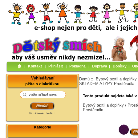
🏠︎
|
Kontakt
|
Přihlásit
|
Pokladna
|
Doprava
|
Dobírky
|
Ob
Vyhledávaní
Domů
::
Bytový textil a doplňky
SKLADEM ATYPY Prostěradla
:
pište s diakritikou
Tento produkt najdete také v 
Bytový textil a doplňky / Pro
Prostěradla
Rozšířené hledání
Kategorie