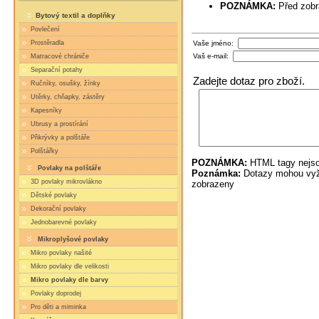
POZNÁMKA:
Před zobr
Bytový textil a doplňky
Povlečení
Vaše jméno:
Prostěradla
Vaš e-mail:
Matracové chrániče
Separační potahy
Zadejte dotaz pro zboží.
Ručníky, osušky, žínky
Utěrky, chňapky, zástěry
Kapesníky
Ubrusy a prostírání
Přikrývky a polštáře
Polštářky
POZNÁMKA:
HTML tagy nejso
Povlaky na polštáře
Poznámka:
Dotazy mohou vyža
3D povlaky mikrovlákno
zobrazeny
Dětské povlaky
Dekorační povlaky
Jednobarevné povlaky
Mikroplyšové povlaky
Mikro povlaky našité
Mikro povlaky dle velikosti
Mikro povlaky dle barvy
Povlaky doprodej
Pro děti a miminka