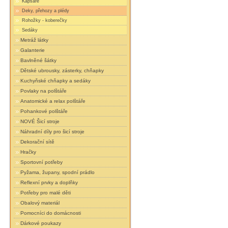
Kapsáře
Deky, přehozy a plédy
Rohožky - koberečky
Sedáky
Metráž látky
Galanterie
Bavlněné šátky
Dětské ubrousky, zásterky, chňapky
Kuchyňské chňapky a sedáky
Povlaky na polštáře
Anatomické a relax polštáře
Pohankové polštáře
NOVÉ Šicí stroje
Náhradní díly pro šicí stroje
Dekorační sítě
Hračky
Sportovní potřeby
Pyžama, župany, spodní prádlo
Reflexní prvky a doplňky
Potřeby pro malé děti
Obalový materiál
Pomocníci do domácnosti
Dárkové poukazy