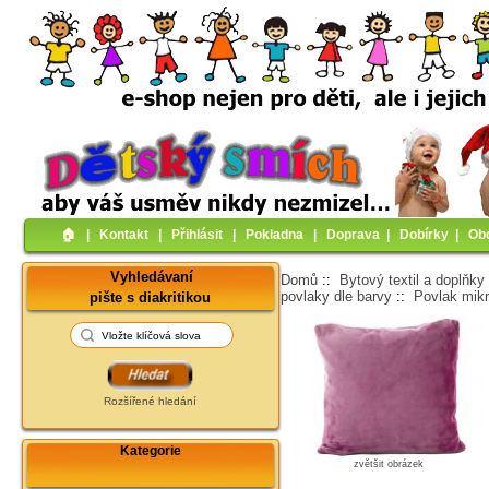
🏠︎
|
Kontakt
|
Přihlásit
|
Pokladna
|
Doprava
|
Dobírky
|
Ob
Vyhledávaní
Domů
::
Bytový textil a doplňky
povlaky dle barvy
::
Povlak mikr
pište s diakritikou
Rozšířené hledání
Kategorie
zvětšit obrázek