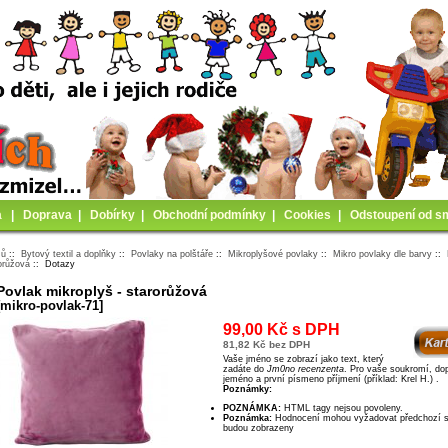
a
|
Doprava
|
Dobírky
|
Obchodní podmínky
|
Cookies
|
Odstoupení od s
mů
::
Bytový textil a doplňky
::
Povlaky na polštáře
::
Mikroplyšové povlaky
::
Mikro povlaky dle barvy
::
orůžová
:: Dotazy
Povlak mikroplyš - starorůžová
[mikro-povlak-71]
99,00 Kč s DPH
81,82 Kč bez DPH
Vaše jméno se zobrazí jako text, který
zadáte do
Jm0no recenzenta
. Pro vaše soukromí, doporučujeme ps8t
jeméno a první písmeno příjmení (příklad: Krel H.) .
Poznámky:
POZNÁMKA:
HTML tagy nejsou povoleny.
Poznámka:
Hodnocení mohou vyžadovat předchozí schválení dříve, než
budou zobrazeny