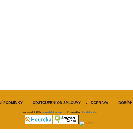
Í PODMÍNKY
::
ODSTOUPENÍ OD SMLOUVY
::
DOPRAVA
::
DOBÍRK
Copyright © 2026
www.detskysmich.cz
. Powered by
DandyLand.cz