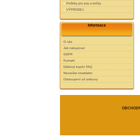
Potřeby pro psy a kočky
VÝPRODEJ
Informace
O nás
Jak nakupovat
GDPR
Kontakt
Dárkový kupón FAQ
Nezasílat newslatter
Odstoupení od smlouvy
OBCHODN