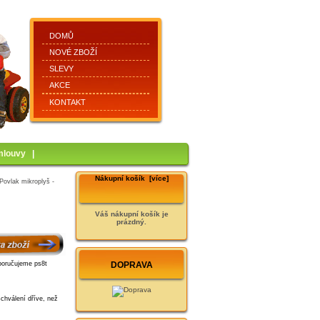
DOMŮ
NOVÉ ZBOŽÍ
SLEVY
AKCE
KONTAKT
mlouvy
|
Nákupní košík [více]
Povlak mikroplyš -
Váš nákupní košík je
prázdný.
DOPRAVA