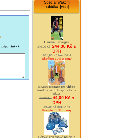
Speciální/akční
nabídka [více]
Osuška Fabregas
244,30 Kč s
é připomínky k
349,00 Kč
DPH
201,90 Kč bez DPH
Ušetříte: 30% z ceny
SIMBA Medaile pro vítěze
trikolora set 3 kusy na kartě
plast
44,00 Kč s
69,00 Kč
DPH
36,36 Kč bez DPH
Ušetříte: 36% z ceny
Dětské kolečkové brusle s