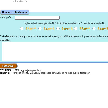
zvětšit obrázek
Recenze a hodnocení
Vaše jméno:
Vyberte hodnocení pro zboží. 1 hvězdička je nejhorší a 5 hvězdiček je nejlepší.
Řekněte nám, co si myslíte a podělte se o své názory a zážitky s ostatními, prosím, soustředit sv
produktu.
OZNÁMKA:
HTML tagy nejsou povoleny.
oznámka:
Hodnocení mohou vyžadovat předchozí schválení dříve, než budou zobrazeny