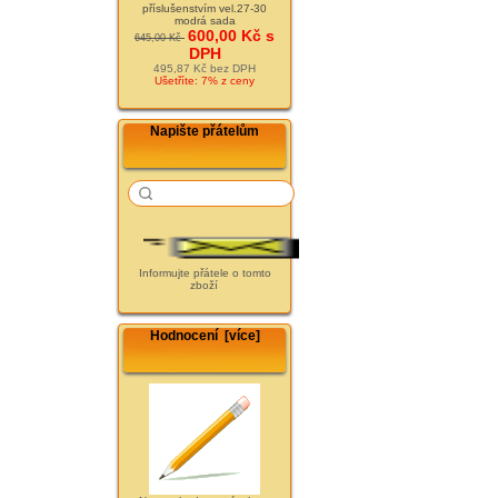
příslušenstvím vel.27-30
modrá sada
600,00 Kč s
645,00 Kč
DPH
495,87 Kč bez DPH
Ušetříte: 7% z ceny
Napište přátelům
Informujte přátele o tomto
zboží
Hodnocení [více]