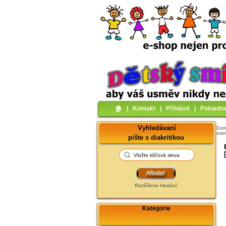
🏠︎
|
Kontakt
|
Přihlásit
|
Pokladn
Vyhledávaní
Do
star
pište s diakritikou
Rozšířené hledání
Kategorie