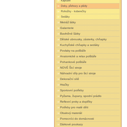
Kapsáře
Deky, přehozy a plédy
Rohožky - koberečky
Sedáky
Metráž látky
Galanterie
Bavlněné šátky
Dětské ubrousky, zásterky, chňapky
Kuchyňské chňapky a sedáky
Povlaky na polštáře
Anatomické a relax polštáře
Pohankové polštáře
NOVÉ Šicí stroje
Náhradní díly pro šicí stroje
Dekorační sítě
Hračky
Sportovní potřeby
Pyžama, župany, spodní prádlo
Reflexní prvky a doplňky
Potřeby pro malé děti
Obalový materiál
Pomocníci do domácnosti
Dárkové poukazy