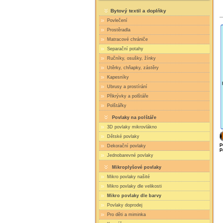
Bytový textil a doplňky
Povlečení
Prostěradla
Matracové chrániče
Separační potahy
Ručníky, osušky, žínky
Utěrky, chňapky, zástěry
Kapesníky
Ubrusy a prostírání
Přikrývky a polštáře
Polštářky
Povlaky na polštáře
3D povlaky mikrovlákno
Dětské povlaky
P
Dekorační povlaky
P
Jednobarevné povlaky
Mikroplyšové povlaky
Mikro povlaky našité
Mikro povlaky dle velikosti
Mikro povlaky dle barvy
Povlaky doprodej
Pro děti a miminka