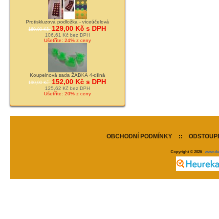
Protiskluzová podložka - víceúčelová
129,00 Kč s DPH
169,00 Kč
106,61 Kč bez DPH
Ušetříte: 24% z ceny
Koupelnová sada ŽABKA 4-dílná
152,00 Kč s DPH
190,00 Kč
125,62 Kč bez DPH
Ušetříte: 20% z ceny
OBCHODNÍ PODMÍNKY
::
ODSTOUPE
Copyright © 2026
www.de