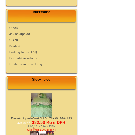
Informace
O nás
Jak nakupovat
GDPR
Kontakt
Dárkový kupón FAQ
Nezasílat newslatter
Odstoupení od smlouvy
Slevy [více]
Bavlněné povlečení Dráčci 70x90, 140x195
382,50 Kč s DPH
425,00 Kč
316,12 Kč bez DPH
Ušetříte: 10% z ceny