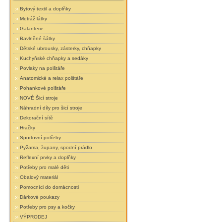
Bytový textil a doplňky
Metráž látky
Galanterie
Bavlněné šátky
Dětské ubrousky, zásterky, chňapky
Kuchyňské chňapky a sedáky
Povlaky na polštáře
Anatomické a relax polštáře
Pohankové polštáře
NOVÉ Šicí stroje
Náhradní díly pro šicí stroje
Dekorační sítě
Hračky
Sportovní potřeby
Pyžama, župany, spodní prádlo
Reflexní prvky a doplňky
Potřeby pro malé děti
Obalový materiál
Pomocníci do domácnosti
Dárkové poukazy
Potřeby pro psy a kočky
VÝPRODEJ