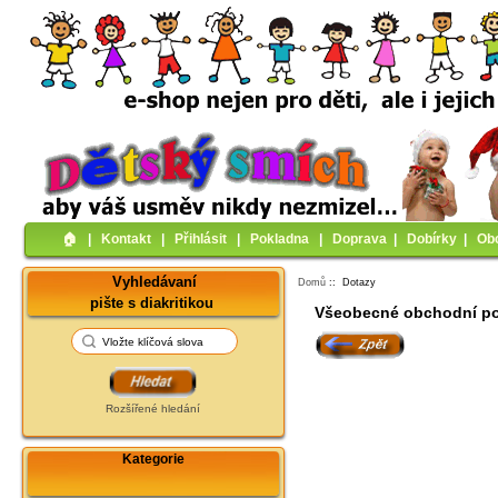
🏠︎
|
Kontakt
|
Přihlásit
|
Pokladna
|
Doprava
|
Dobírky
|
Ob
Vyhledávaní
Domů
:: Dotazy
pište s diakritikou
Všeobecné obchodní po
Rozšířené hledání
Kategorie