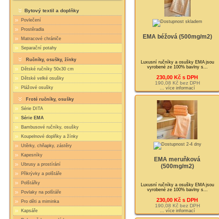
Bytový textil a doplňky
Povlečení
Prostěradla
EMA béžová (500mg/m2)
Matracové chrániče
Separační potahy
Ručníky, osušky, žínky
Luxusní ručníky a osušky EMA jsou
vyrobené ze 100% bavlny s...
Dětské ručníky 50x30 cm
230,00 Kč s DPH
Dětské velké osušky
190,08 Kč bez DPH
Plážové osušky
... více informací
Froté ručníky, osušky
Série DITA
Série EMA
Bambusové ručníky, osušky
Koupelnové doplňky a žínky
Utěrky, chňapky, zástěry
Kapesníky
EMA meruňková
Ubrusy a prostírání
(500mg/m2)
Přikrývky a polštáře
Polštářky
Luxusní ručníky a osušky EMA jsou
vyrobené ze 100% bavlny s...
Povlaky na polštáře
230,00 Kč s DPH
Pro děti a miminka
190,08 Kč bez DPH
... více informací
Kapsáře