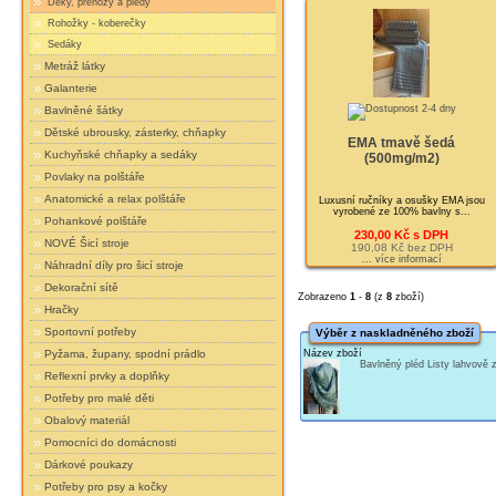
Deky, přehozy a plédy
Rohožky - koberečky
Sedáky
Metráž látky
Galanterie
Bavlněné šátky
Dětské ubrousky, zásterky, chňapky
EMA tmavě šedá
Kuchyňské chňapky a sedáky
(500mg/m2)
Povlaky na polštáře
Anatomické a relax polštáře
Luxusní ručníky a osušky EMA jsou
vyrobené ze 100% bavlny s...
Pohankové polštáře
230,00 Kč s DPH
NOVÉ Šicí stroje
190,08 Kč bez DPH
... více informací
Náhradní díly pro šicí stroje
Dekorační sítě
Zobrazeno
1
-
8
(z
8
zboží)
Hračky
Sportovní potřeby
Výběr z naskladněného zboží
Pyžama, župany, spodní prádlo
Název zboží
Bavlněný pléd Listy lahvově
Reflexní prvky a doplňky
Potřeby pro malé děti
Obalový materiál
Pomocníci do domácnosti
Dárkové poukazy
Potřeby pro psy a kočky