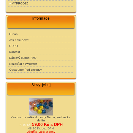
VÝPRODEJ
Informace
O nás
Jak nakupovat
GDPR
Kontakt
Dárkový kupón FAQ
Nezasílat newslatter
Odstoupení od smlouvy
Slevy [více]
Plovoucí zvířátka do vody Nemo, kachnička,
delfín
59,00 Kč s DPH
79,00 Kč
48,76 Kč bez DPH
Ušetříte: 25% z ceny