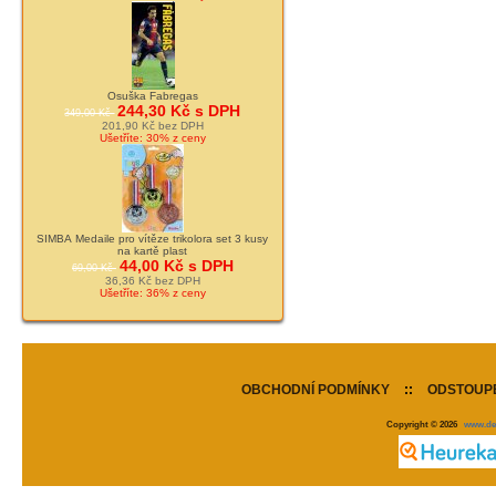
Osuška Fabregas
244,30 Kč s DPH
349,00 Kč
201,90 Kč bez DPH
Ušetříte: 30% z ceny
SIMBA Medaile pro vítěze trikolora set 3 kusy
na kartě plast
44,00 Kč s DPH
69,00 Kč
36,36 Kč bez DPH
Ušetříte: 36% z ceny
OBCHODNÍ PODMÍNKY
::
ODSTOUPE
Copyright © 2026
www.de