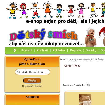
🏠︎
|
Kontakt
|
Přihlásit
|
Pokladna
|
Doprava
|
Dobírky
|
Ob
Vyhledávaní
Domů
::
Bytový textil a doplňky
::
Ručníky, 
pište s diakritikou
Série EMA
Zobrazeno
1
-
8
(z
8
zboží)
Rozšířené hledání
Kategorie