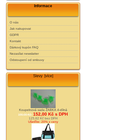
Informace
O nás
Jak nakupovat
GDPR
Kontakt
Dárkový kupón FAQ
Nezasílat newslatter
Odstoupení od smlouvy
Slevy [více]
Koupelnová sada ŽABKA 4-dílná
152,00 Kč s DPH
190,00 Kč
125,62 Kč bez DPH
Ušetříte: 20% z ceny