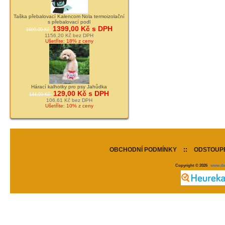
Taška přebalovací Kalencom Nola termoizolační
s přebalovací podl
1399,00 Kč s DPH
1699,00 Kč
1156,20 Kč bez DPH
Ušetříte: 18% z ceny
Hárací kalhotky pro psy Jahůdka
129,00 Kč s DPH
144,00 Kč
106,61 Kč bez DPH
Ušetříte: 10% z ceny
OBCHODNÍ PODMÍNKY
::
ODSTOUPE
Copyright © 2026
www.de