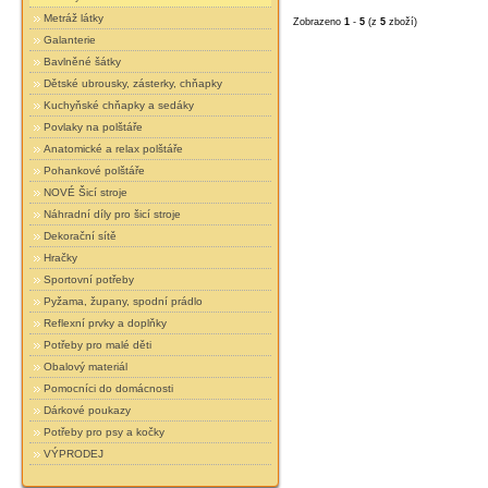
Metráž látky
Zobrazeno
1
-
5
(z
5
zboží)
Galanterie
Bavlněné šátky
Dětské ubrousky, zásterky, chňapky
Kuchyňské chňapky a sedáky
Povlaky na polštáře
Anatomické a relax polštáře
Pohankové polštáře
NOVÉ Šicí stroje
Náhradní díly pro šicí stroje
Dekorační sítě
Hračky
Sportovní potřeby
Pyžama, župany, spodní prádlo
Reflexní prvky a doplňky
Potřeby pro malé děti
Obalový materiál
Pomocníci do domácnosti
Dárkové poukazy
Potřeby pro psy a kočky
VÝPRODEJ