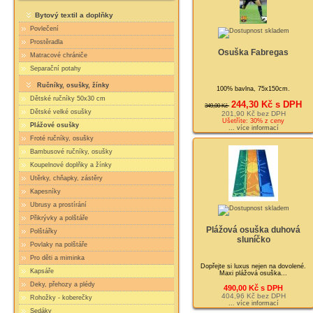
Bytový textil a doplňky
Povlečení
Prostěradla
Osuška Fabregas
Matracové chrániče
Separační potahy
Ručníky, osušky, žínky
100% bavlna, 75x150cm.
Dětské ručníky 50x30 cm
244,30 Kč s DPH
349,00 Kč
Dětské velké osušky
201,90 Kč bez DPH
Ušetříte: 30% z ceny
Plážové osušky
... více informací
Froté ručníky, osušky
Bambusové ručníky, osušky
Koupelnové doplňky a žínky
Utěrky, chňapky, zástěry
Kapesníky
Ubrusy a prostírání
Přikrývky a polštáře
Plážová osuška duhová
Polštářky
sluníčko
Povlaky na polštáře
Pro děti a miminka
Dopřejte si luxus nejen na dovolené.
Kapsáře
Maxi plážová osuška...
Deky, přehozy a plédy
490,00 Kč s DPH
404,96 Kč bez DPH
Rohožky - koberečky
... více informací
Sedáky