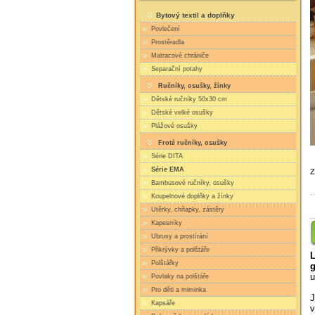
Bytový textil a doplňky
Povlečení
Prostěradla
Matracové chrániče
Separační potahy
Ručníky, osušky, žínky
Dětské ručníky 50x30 cm
Dětské velké osušky
Plážové osušky
Froté ručníky, osušky
Série DITA
Série EMA
Z
Bambusové ručníky, osušky
Koupelnové doplňky a žínky
Utěrky, chňapky, zástěry
Kapesníky
Ubrusy a prostírání
Přikrývky a polštáře
L
Polštářky
u
Povlaky na polštáře
Pro děti a miminka
J
Kapsáře
v