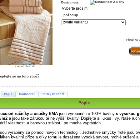
Dostupnost:
Vyberte prosím:
požaduji
Přidat do 
zvětšit obrázek
eptejte se na toto zboží
Popis
Hodnocení
Dotazy ke zboží
Popis
uxusní ručníky a osušky EMA
jsou vyrobené ze 100% bavlny
s vysokou g
g/m2
a jsou také zárukou té nejvyšší kvality.
Dopřejte si luxus i vy. Naše ruč
drží vlastnosti a barevnou stálost i po mnoha vypráních.
sou vyráběny za pomoci nových technologií. Jednotlivé smyčky froté jsou t
láken kvalitní příze a díky tomu je dosažena vysoká savost, rychlé sušení a