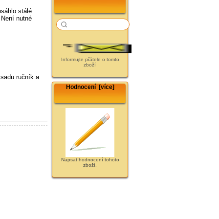
osáhlo stálé
 Není nutné
Informujte přátele o tomto
zboží
 sadu ručník a
Hodnocení [více]
Napsat hodnocení tohoto
zboží.