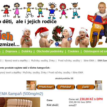
a
|
Doprava
|
Dobírky
|
Obchodní podmínky
|
Cookies
|
Odstoupení od s
mů
::
Bytový textil a doplňky
::
Ručníky, osušky, žínky
::
Froté ručníky, osušky
::
Série EMA
:: EMA šam
ento produkt najdete také v těchto kategoriích:
ytový textil a doplňky / Ručníky, osušky, žínky / Froté ručníky, osušky / Série EMA
aktuálně prohlížíte: 5/8
EMA šampaň (500mg/m2)
230,00 Kč s DPH
Cena od:
Cena
190,08 Kč bez DPH
Kód zboží:
ema27