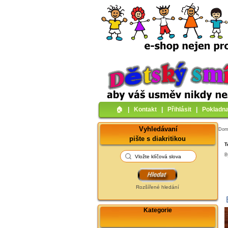
🏠︎
|
Kontakt
|
Přihlásit
|
Pokladn
Vyhledávaní
Do
pište s diakritikou
T
B
Rozšířené hledání
Kategorie