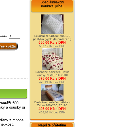
Speciální/akční
nabídka [více]
Luxusní set 40x60, 90x130
košíku:
postýlka (výplň do povlečení)
650,00 Kč s DPH
537,19 Kč bez DPH
Bavlněné povlečení Tetris
vínový 70x90, 140x200
575,00 Kč s DPH
475,21 Kč bez DPH
Bavlněné povlečení Afrika -
ramáží 500
Zebra 140x200, 70x90
níky a osušky si
495,00 Kč s DPH
409,09 Kč bez DPH
vořeny z mnoha
 hebkost.
Napište přátelům