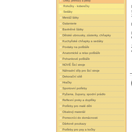
Deky, přehozy a plédy
Rohožky - koberečky
Sedáky
Metráž látky
Galanterie
Bavlněné šátky
Dětské ubrousky, zásterky, chňapky
Kuchyňské chňapky a sedáky
Povlaky na polštáře
Anatomické a relax polštáře
Pohankové polštáře
NOVÉ Šicí stroje
Náhradní díly pro šicí stroje
Dekorační sítě
Hračky
Sportovní potřeby
Pyžama, župany, spodní prádlo
Reflexní prvky a doplňky
Potřeby pro malé děti
Obalový materiál
Pomocníci do domácnosti
Dárkové poukazy
Potřeby pro psy a kočky