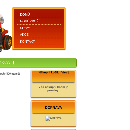
DOMŮ
NOVÉ ZBOŽÍ
SLEVY
AKCE
KONTAKT
mlouvy
|
Nákupní košík [více]
paň (500mg/m2)
Váš nákupní košík je
prázdný.
DOPRAVA